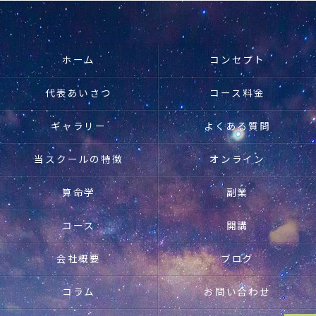
ホーム
コンセプト
代表あいさつ
コース料金
ギャラリー
よくある質問
当スクールの特徴
オンライン
算命学
副業
コース
開講
会社概要
ブログ
コラム
お問い合わせ