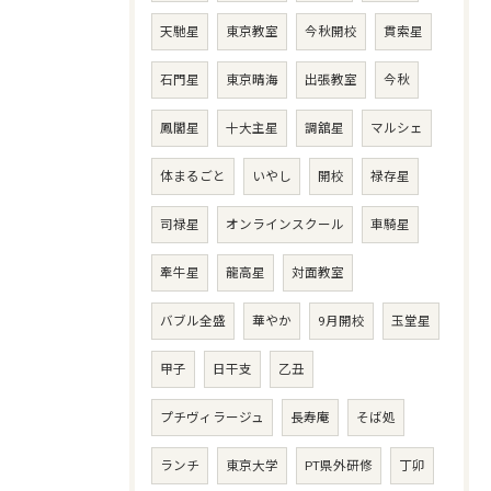
天馳星
東京教室
今秋開校
貫索星
石門星
東京晴海
出張教室
今秋
鳳閣星
十大主星
調舘星
マルシェ
体まるごと
いやし
開校
禄存星
司禄星
オンラインスクール
車騎星
牽牛星
龍高星
対面教室
バブル全盛
華やか
9月開校
玉堂星
甲子
日干支
乙丑
プチヴィラージュ
長寿庵
そば処
ランチ
東京大学
PT県外研修
丁卯