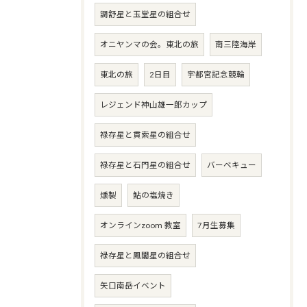
調舒星と玉堂星の組合せ
オニヤンマの会。東北の旅
南三陸海岸
東北の旅
2日目
宇都宮記念競輪
レジェンド神山雄一郎カップ
禄存星と貫索星の組合せ
禄存星と石門星の組合せ
バーベキュー
燻製
鮎の塩焼き
オンラインzoom 教室
7月生募集
禄存星と鳳閣星の組合せ
矢口南岳イベント