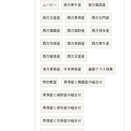
ムービー
南方牽牛星
南方龍高星
南方玉堂星
西方貫策星
西方石門星
西方鳳閣星
西方調舒星
西方禄存星
西方司禄星
西方車騎星
西方牽牛星
西方龍高星
西方玉堂星
東方貫索星、中央貫索星
基礎クラス授業
特別教室
貫策星と鳳閣星の組合せ
貫策星と調舒星の組合せ
貫策星と禄存星の組合せ
貫策星と司禄星の組合せ