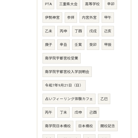
PTA
三重県大会
高等学校
辛卯
伊勢神宮
参拝
内宮外宮
甲午
乙未
丙申
丁酉
戊戌
己亥
庚子
辛丑
壬寅
癸卯
甲辰
南学院宇都宮校受業
南学院宇都宮校入学説明会
令和7年9月21日（日）
占いフィーリング体験カフェ
乙巳
丙午
丁未
戊申
己酉
南学院日本橋校
日本橋校
開校記念