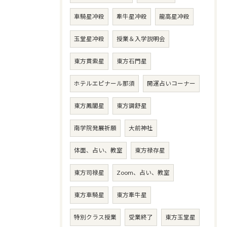
車騎星冲殺
牽牛星冲殺
龍高星冲殺
玉堂星冲殺
授業＆入学説明会
東方貫索星
東方石門星
ホテルエピナール那須
開運占いコーナー
東方鳳閣星
東方調舒星
南学院発展祈願
大前神社
体面、占い、教室
東方禄存星
東方司禄星
Zoom、占い、教室
東方車騎星
東方牽牛星
特別クラス授業
受業終了
東方玉堂星