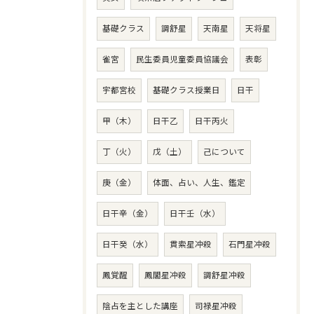
基礎クラス
調舒星
天南星
天将星
雀宮
民生委員児童委員協議会
表彰
宇都宮校
基礎クラス授業日
日干
甲（木）
日干乙
日干丙火
丁（火）
戊（土）
己について
庚（金）
体面、占い、人生、鑑定
日干辛（金）
日干壬（水）
日干癸（水）
貫索星冲殺
石門星冲殺
鳳覚醒
鳳閣星冲殺
調舒星冲殺
陰占を主とした講座
司禄星冲殺