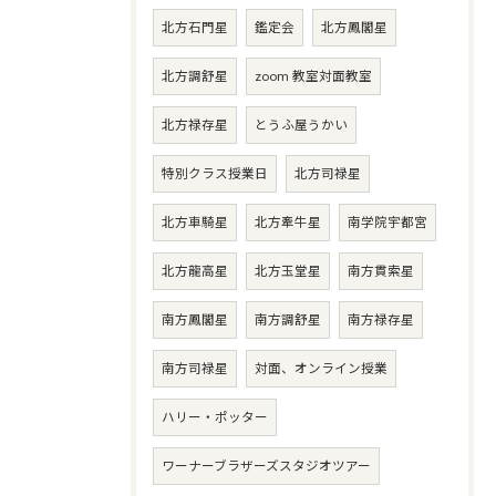
北方石門星
鑑定会
北方鳳閣星
北方調舒星
zoom 教室対面教室
北方禄存星
とうふ屋うかい
特別クラス授業日
北方司禄星
北方車騎星
北方牽牛星
南学院宇都宮
北方龍高星
北方玉堂星
南方貫索星
南方鳳閣星
南方調舒星
南方禄存星
南方司禄星
対面、オンライン授業
ハリー・ポッター
ワーナーブラザーズスタジオツアー