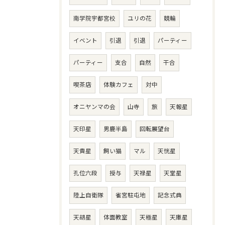
南学院宇都宮校
ユリの花
競輪
イベント
引退
引退
パーティー
パーティー
支合
自然
干合
喫茶店
体験カフェ
対中
オニヤンマの会
山寺
旅
天報星
天印星
男鹿半島
回転展望台
天貴星
飼い猫
マル
天恍星
孔位六段
授与
天禄星
天堂星
陸上自衛隊
雀宮駐屯地
記念式典
天胡星
体面教室
天極星
天庫星