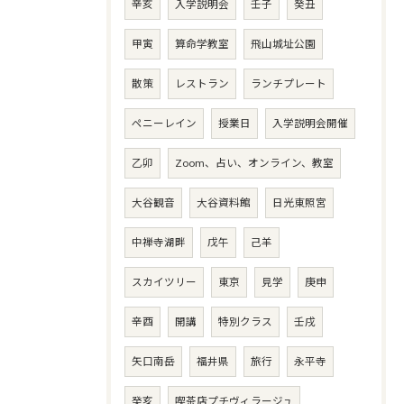
辛亥
入学説明会
壬子
癸丑
甲寅
算命学教室
飛山城址公園
散策
レストラン
ランチプレート
ペニーレイン
授業日
入学説明会開催
乙卯
Zoom、占い、オンライン、教室
大谷観音
大谷資料館
日光東照宮
中禅寺湖畔
戊午
己羊
スカイツリー
東京
見学
庚申
辛酉
開講
特別クラス
壬戌
矢口南岳
福井県
旅行
永平寺
癸亥
喫茶店プチヴィラージュ