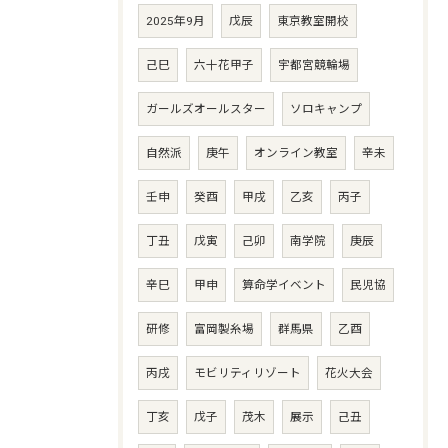
2025年9月
戊辰
東京教室開校
己巳
六十花甲子
宇都宮競輪場
ガールズオールスター
ソロキャンプ
自然派
庚午
オンライン教室
辛未
壬申
癸酉
甲戌
乙亥
丙子
丁丑
戊寅
己卯
南学院
庚辰
辛巳
甲申
算命学イベント
民児協
研修
富岡製糸場
群馬県
乙酉
丙戌
モビリティリゾート
花火大会
丁亥
戊子
茂木
展示
己丑