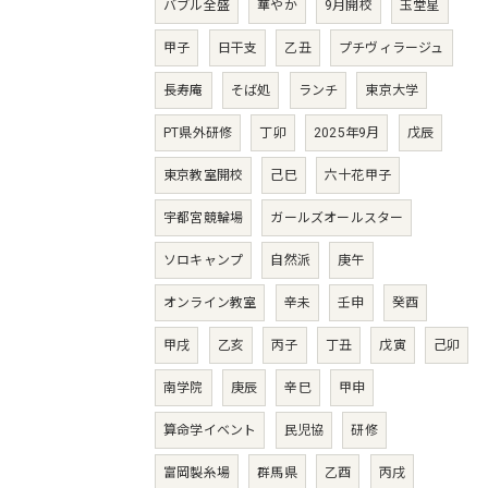
バブル全盛
華やか
9月開校
玉堂星
甲子
日干支
乙丑
プチヴィラージュ
長寿庵
そば処
ランチ
東京大学
PT県外研修
丁卯
2025年9月
戊辰
東京教室開校
己巳
六十花甲子
宇都宮競輪場
ガールズオールスター
ソロキャンプ
自然派
庚午
オンライン教室
辛未
壬申
癸酉
甲戌
乙亥
丙子
丁丑
戊寅
己卯
南学院
庚辰
辛巳
甲申
算命学イベント
民児協
研修
富岡製糸場
群馬県
乙酉
丙戌