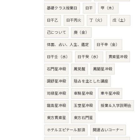
基礎クラス授業日
日干
甲（木）
日干乙
日干丙火
丁（火）
戊（土）
己について
庚（金）
体面、占い、人生、鑑定
日干辛（金）
日干壬（水）
日干癸（水）
貫索星冲殺
石門星冲殺
鳳覚醒
鳳閣星冲殺
調舒星冲殺
陰占を主とした講座
司禄星冲殺
車騎星冲殺
牽牛星冲殺
龍高星冲殺
玉堂星冲殺
授業＆入学説明会
東方貫索星
東方石門星
ホテルエピナール那須
開運占いコーナー