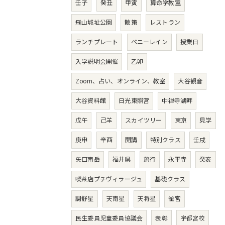
壬子
癸丑
甲寅
算命学教室
飛山城址公園
散策
レストラン
ランチプレート
ペニーレイン
授業日
入学説明会開催
乙卯
Zoom、占い、オンライン、教室
大谷観音
大谷資料館
日光東照宮
中禅寺湖畔
戊午
己羊
スカイツリー
東京
見学
庚申
辛酉
開講
特別クラス
壬戌
矢口南岳
福井県
旅行
永平寺
癸亥
喫茶店プチヴィラージュ
基礎クラス
調舒星
天南星
天将星
雀宮
民生委員児童委員協議会
表彰
宇都宮校