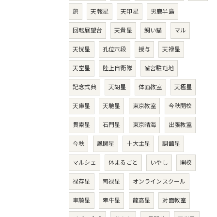
旅
天報星
天印星
男鹿半島
回転展望台
天貴星
飼い猫
マル
天恍星
孔位六段
授与
天禄星
天堂星
陸上自衛隊
雀宮駐屯地
記念式典
天胡星
体面教室
天極星
天庫星
天馳星
東京教室
今秋開校
貫索星
石門星
東京晴海
出張教室
今秋
鳳閣星
十大主星
調舘星
マルシェ
体まるごと
いやし
開校
禄存星
司禄星
オンラインスクール
車騎星
牽牛星
龍高星
対面教室