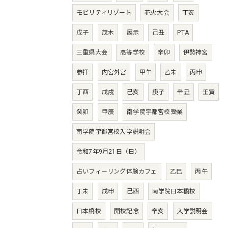
モビリティリゾート
花火大会
丁亥
戊子
茂木
展示
己丑
PTA
三重県大会
高等学校
辛卯
伊勢神宮
参拝
内宮外宮
甲午
乙未
丙申
丁酉
戊戌
己亥
庚子
辛丑
壬寅
癸卯
甲辰
南学院宇都宮校受業
南学院宇都宮校入学説明会
令和7年9月21日（日）
占いフィーリング体験カフェ
乙巳
丙午
丁未
戊申
己酉
南学院日本橋校
日本橋校
開校記念
辛亥
入学説明会