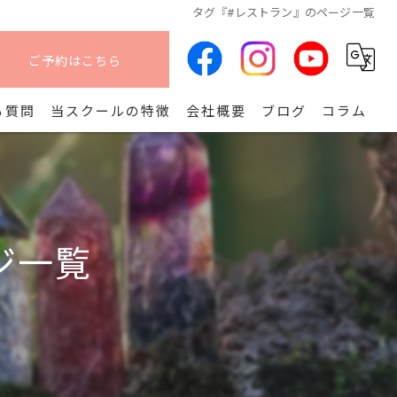
タグ『#レストラン』のページ一覧
ご予約はこちら
る質問
当スクールの特徴
会社概要
ブログ
コラム
オンライン
算命学
ジ一覧
副業
コース
開講