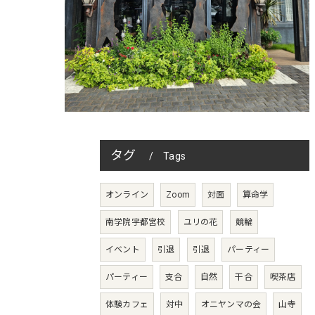
タグ
Tags
オンライン
Zoom
対面
算命学
南学院宇都宮校
ユリの花
競輪
イベント
引退
引退
パーティー
パーティー
支合
自然
干合
喫茶店
体験カフェ
対中
オニヤンマの会
山寺