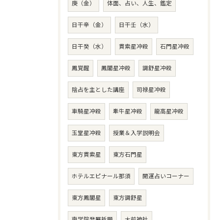
庚（金）
体面、占い、人生、鑑定
日干辛（金）
日干壬（水）
日干癸（水）
貫索星冲殺
石門星冲殺
鳳覚醒
鳳閣星冲殺
調舒星冲殺
陰占を主とした講座
司禄星冲殺
車騎星冲殺
牽牛星冲殺
龍高星冲殺
玉堂星冲殺
授業＆入学説明会
東方貫索星
東方石門星
ホテルエピナール那須
開運占いコーナー
東方鳳閣星
東方調舒星
南学院発展祈願
大前神社