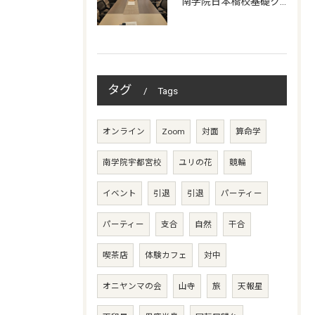
南学院日本橋校基礎クラス授業日
タグ
Tags
オンライン
Zoom
対面
算命学
南学院宇都宮校
ユリの花
競輪
イベント
引退
引退
パーティー
パーティー
支合
自然
干合
喫茶店
体験カフェ
対中
オニヤンマの会
山寺
旅
天報星