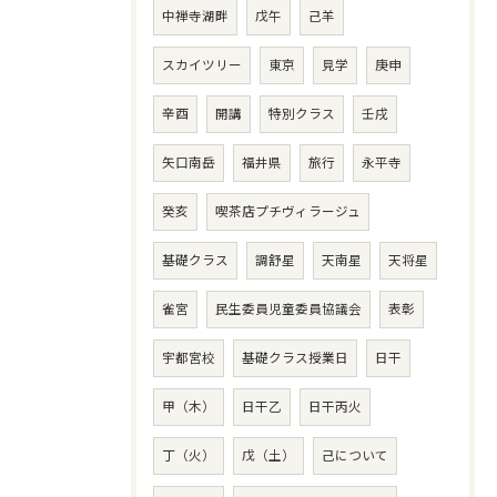
中禅寺湖畔
戊午
己羊
スカイツリー
東京
見学
庚申
辛酉
開講
特別クラス
壬戌
矢口南岳
福井県
旅行
永平寺
癸亥
喫茶店プチヴィラージュ
基礎クラス
調舒星
天南星
天将星
雀宮
民生委員児童委員協議会
表彰
宇都宮校
基礎クラス授業日
日干
甲（木）
日干乙
日干丙火
丁（火）
戊（土）
己について