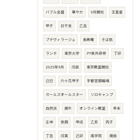
バブル全盛
華やか
9月開校
玉堂星
甲子
日干支
乙丑
プチヴィラージュ
長寿庵
そば処
ランチ
東京大学
PT県外研修
丁卯
2025年9月
戊辰
東京教室開校
己巳
六十花甲子
宇都宮競輪場
ガールズオールスター
ソロキャンプ
自然派
庚午
オンライン教室
辛未
壬申
癸酉
甲戌
乙亥
丙子
丁丑
戊寅
己卯
南学院
庚辰