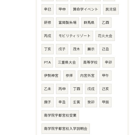
辛巳
甲申
算命学イベント
民児協
研修
富岡製糸場
群馬県
乙酉
丙戌
モビリティリゾート
花火大会
丁亥
戊子
茂木
展示
己丑
PTA
三重県大会
高等学校
辛卯
伊勢神宮
参拝
内宮外宮
甲午
乙未
丙申
丁酉
戊戌
己亥
庚子
辛丑
壬寅
癸卯
甲辰
南学院宇都宮校受業
南学院宇都宮校入学説明会