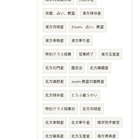
体面、占い、教室
東方禄存星
東方司禄星
Zoom、占い、教室
東方車騎星
東方牽牛星
特別クラス授業
受業終了
東方玉堂星
北方石門星
鑑定会
北方鳳閣星
北方調舒星
zoom 教室対面教室
北方禄存星
とうふ屋うかい
特別クラス授業日
北方司禄星
北方車騎星
北方牽牛星
南学院宇都宮
北方龍高星
北方玉堂星
南方貫索星