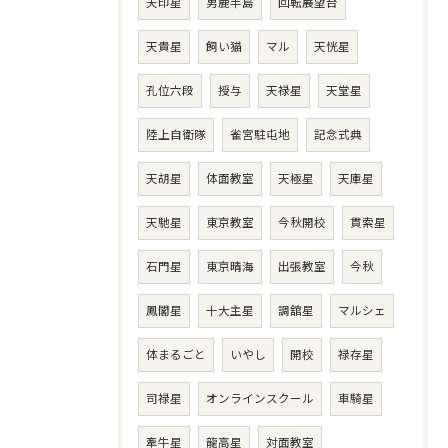
天印星
男鹿半島
回転展望台
天貴星
飼い猫
マル
天恍星
孔位六段
授与
天禄星
天堂星
陸上自衛隊
雀宮駐屯地
記念式典
天胡星
体面教室
天極星
天庫星
天馳星
東京教室
今秋開校
貫索星
石門星
東京晴海
出張教室
今秋
鳳閣星
十大主星
調舘星
マルシェ
体まるごと
いやし
開校
禄存星
司禄星
オンラインスクール
車騎星
牽牛星
龍高星
対面教室