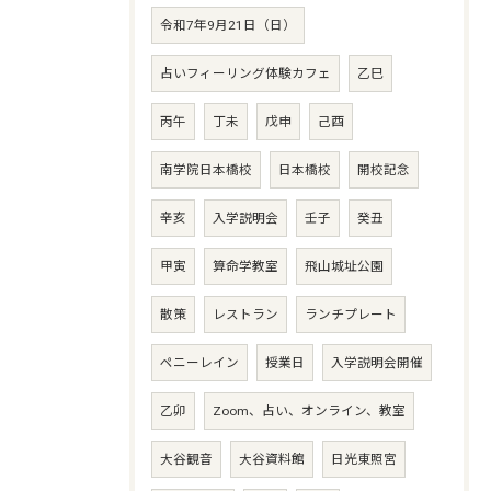
令和7年9月21日（日）
占いフィーリング体験カフェ
乙巳
丙午
丁未
戊申
己酉
南学院日本橋校
日本橋校
開校記念
辛亥
入学説明会
壬子
癸丑
甲寅
算命学教室
飛山城址公園
散策
レストラン
ランチプレート
ペニーレイン
授業日
入学説明会開催
乙卯
Zoom、占い、オンライン、教室
大谷観音
大谷資料館
日光東照宮