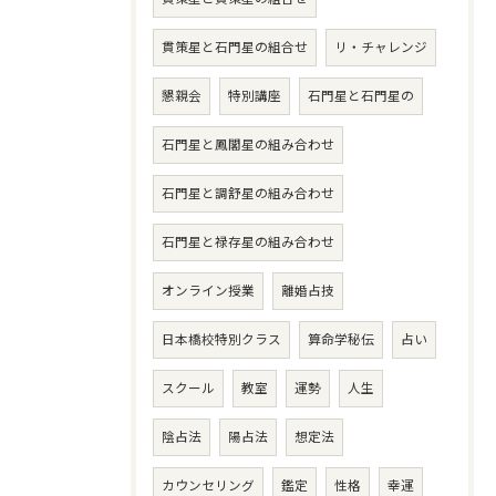
貫策星と石門星の組合せ
リ・チャレンジ
懇親会
特別講座
石門星と石門星の
石門星と鳳閣星の組み合わせ
石門星と調舒星の組み合わせ
石門星と禄存星の組み合わせ
オンライン授業
離婚占技
日本橋校特別クラス
算命学秘伝
占い
スクール
教室
運勢
人生
陰占法
陽占法
想定法
カウンセリング
鑑定
性格
幸運