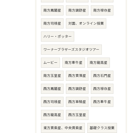
南方鳳閣星
南方調舒星
南方禄存星
南方司禄星
対面、オンライン授業
ハリー・ポッター
ワーナーブラザーズスタジオツアー
ムービー
南方牽牛星
南方龍高星
南方玉堂星
西方貫策星
西方石門星
西方鳳閣星
西方調舒星
西方禄存星
西方司禄星
西方車騎星
西方牽牛星
西方龍高星
西方玉堂星
東方貫索星、中央貫索星
基礎クラス授業