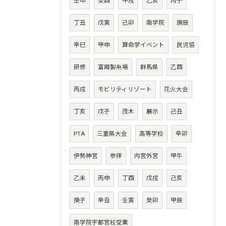
壬申
癸酉
甲戌
乙亥
丙子
丁丑
戊寅
己卯
南学院
庚辰
辛巳
甲申
算命学イベント
民児協
研修
富岡製糸場
群馬県
乙酉
丙戌
モビリティリゾート
花火大会
丁亥
戊子
茂木
展示
己丑
PTA
三重県大会
高等学校
辛卯
伊勢神宮
参拝
内宮外宮
甲午
乙未
丙申
丁酉
戊戌
己亥
庚子
辛丑
壬寅
癸卯
甲辰
南学院宇都宮校受業