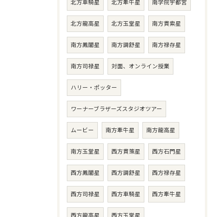
北方車騎星
北方牽牛星
南学院宇都宮
北方龍高星
北方玉堂星
南方貫索星
南方鳳閣星
南方調舒星
南方禄存星
南方司禄星
対面、オンライン授業
ハリー・ポッター
ワーナーブラザーズスタジオツアー
ムービー
南方牽牛星
南方龍高星
南方玉堂星
西方貫策星
西方石門星
西方鳳閣星
西方調舒星
西方禄存星
西方司禄星
西方車騎星
西方牽牛星
西方龍高星
西方玉堂星