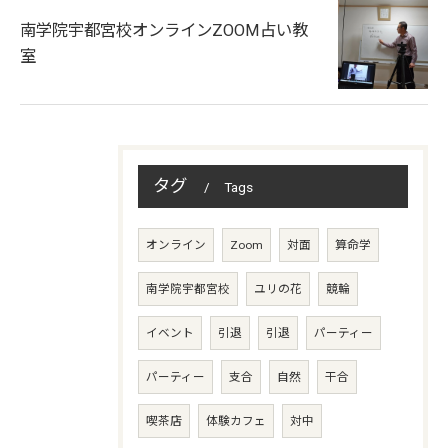
南学院宇都宮校オンラインZOOM占い教
室
タグ
Tags
オンライン
Zoom
対面
算命学
南学院宇都宮校
ユリの花
競輪
イベント
引退
引退
パーティー
パーティー
支合
自然
干合
喫茶店
体験カフェ
対中