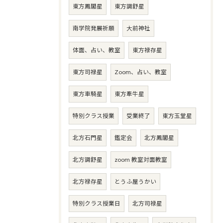
東方鳳閣星
東方調舒星
南学院発展祈願
大前神社
体面、占い、教室
東方禄存星
東方司禄星
Zoom、占い、教室
東方車騎星
東方牽牛星
特別クラス授業
受業終了
東方玉堂星
北方石門星
鑑定会
北方鳳閣星
北方調舒星
zoom 教室対面教室
北方禄存星
とうふ屋うかい
特別クラス授業日
北方司禄星