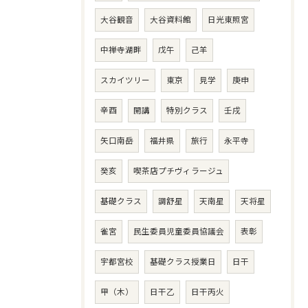
大谷観音
大谷資料館
日光東照宮
中禅寺湖畔
戊午
己羊
スカイツリー
東京
見学
庚申
辛酉
開講
特別クラス
壬戌
矢口南岳
福井県
旅行
永平寺
癸亥
喫茶店プチヴィラージュ
基礎クラス
調舒星
天南星
天将星
雀宮
民生委員児童委員協議会
表彰
宇都宮校
基礎クラス授業日
日干
甲（木）
日干乙
日干丙火