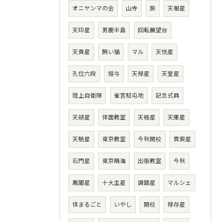
オニヤンマの会
山寺
旅
天報星
天印星
男鹿半島
回転展望台
天貴星
飼い猫
マル
天恍星
孔位六段
授与
天禄星
天堂星
陸上自衛隊
雀宮駐屯地
記念式典
天胡星
体面教室
天極星
天庫星
天馳星
東京教室
今秋開校
貫索星
石門星
東京晴海
出張教室
今秋
鳳閣星
十大主星
調舘星
マルシェ
体まるごと
いやし
開校
禄存星