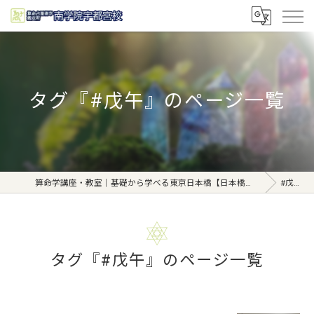
タグ『#戊午』のページ一覧
算命学講座・教室｜基礎から学べる東京日本橋【日本橋南学院】
#戊午
タグ『#戊午』のページ一覧