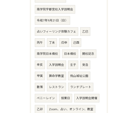
南学院宇都宮校入学説明会
令和7年9月21日（日）
占いフィーリング体験カフェ
乙巳
丙午
丁未
戊申
己酉
南学院日本橋校
日本橋校
開校記念
辛亥
入学説明会
壬子
癸丑
甲寅
算命学教室
飛山城址公園
散策
レストラン
ランチプレート
ペニーレイン
授業日
入学説明会開催
乙卯
Zoom、占い、オンライン、教室