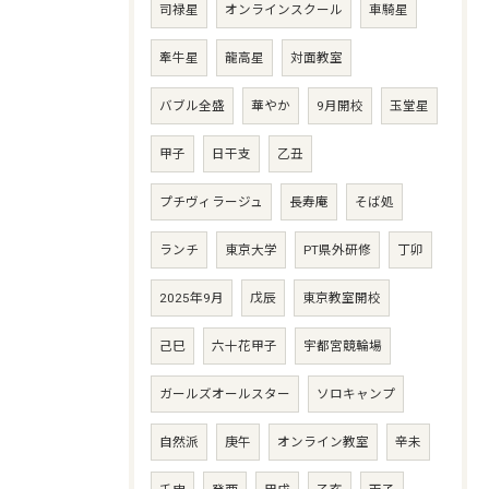
司禄星
オンラインスクール
車騎星
牽牛星
龍高星
対面教室
バブル全盛
華やか
9月開校
玉堂星
甲子
日干支
乙丑
プチヴィラージュ
長寿庵
そば処
ランチ
東京大学
PT県外研修
丁卯
2025年9月
戊辰
東京教室開校
己巳
六十花甲子
宇都宮競輪場
ガールズオールスター
ソロキャンプ
自然派
庚午
オンライン教室
辛未