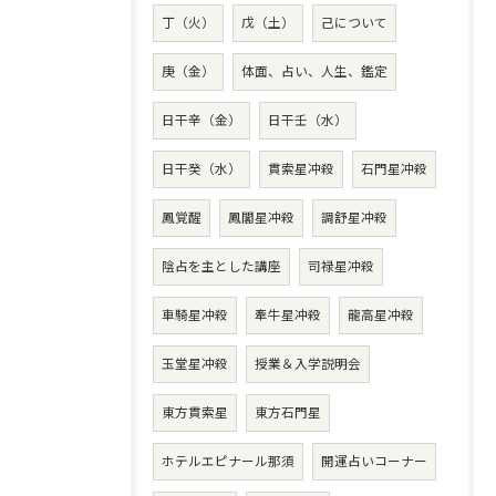
丁（火）
戊（土）
己について
庚（金）
体面、占い、人生、鑑定
日干辛（金）
日干壬（水）
日干癸（水）
貫索星冲殺
石門星冲殺
鳳覚醒
鳳閣星冲殺
調舒星冲殺
陰占を主とした講座
司禄星冲殺
車騎星冲殺
牽牛星冲殺
龍高星冲殺
玉堂星冲殺
授業＆入学説明会
東方貫索星
東方石門星
ホテルエピナール那須
開運占いコーナー