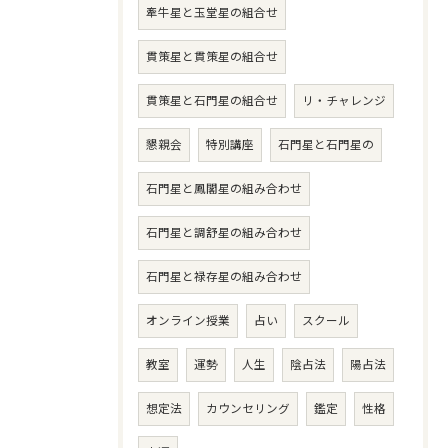
牽牛星と玉堂星の組合せ
貫策星と貫策星の組合せ
貫策星と石門星の組合せ
リ・チャレンジ
懇親会
特別講座
石門星と石門星の
石門星と鳳閣星の組み合わせ
石門星と調舒星の組み合わせ
石門星と禄存星の組み合わせ
オンライン授業
占い
スクール
教室
運勢
人生
陰占法
陽占法
想定法
カウンセリング
鑑定
性格