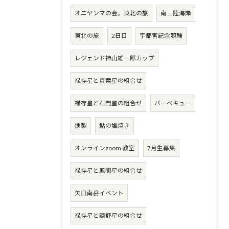
オニヤンマの会。東北の旅
南三陸海岸
東北の旅
2日目
宇都宮記念競輪
レジェンド神山雄一郎カップ
禄存星と貫索星の組合せ
禄存星と石門星の組合せ
バーベキュー
燻製
鮎の塩焼き
オンラインzoom 教室
7月生募集
禄存星と鳳閣星の組合せ
矢口南岳イベント
禄存星と調舒星の組合せ