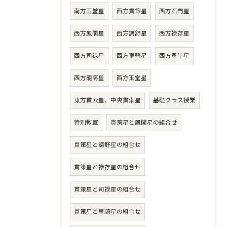
南方玉堂星
西方貫策星
西方石門星
西方鳳閣星
西方調舒星
西方禄存星
西方司禄星
西方車騎星
西方牽牛星
西方龍高星
西方玉堂星
東方貫索星、中央貫索星
基礎クラス授業
特別教室
貫策星と鳳閣星の組合せ
貫策星と調舒星の組合せ
貫策星と禄存星の組合せ
貫策星と司禄星の組合せ
貫策星と車騎星の組合せ