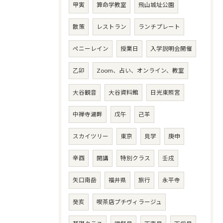
甲寅
算命学教室
飛山城址公園
散策
レストラン
ランチプレート
ペニーレイン
授業日
入学説明会開催
乙卯
Zoom、占い、オンライン、教室
大谷観音
大谷資料館
日光東照宮
中禅寺湖畔
戊午
己羊
スカイツリー
東京
見学
庚申
辛酉
開講
特別クラス
壬戌
矢口南岳
福井県
旅行
永平寺
癸亥
喫茶店プチヴィラージュ