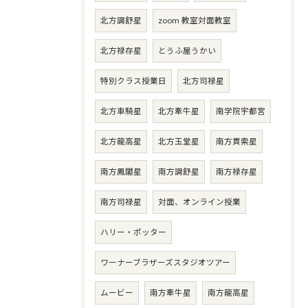
北方調舒星
zoom 教室対面教室
北方禄存星
とうふ屋うかい
特別クラス授業日
北方司禄星
北方車騎星
北方牽牛星
南学院宇都宮
北方龍高星
北方玉堂星
南方貫索星
南方鳳閣星
南方調舒星
南方禄存星
南方司禄星
対面、オンライン授業
ハリー・ポッター
ワーナーブラザーズスタジオツアー
ムービー
南方牽牛星
南方龍高星