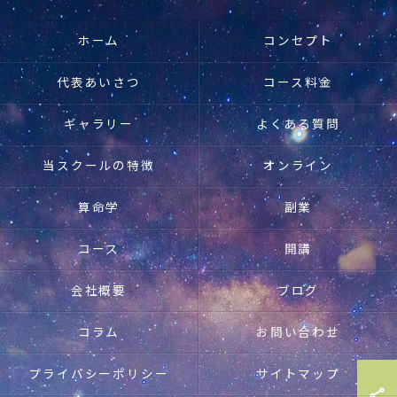
ホーム
コンセプト
代表あいさつ
コース料金
ギャラリー
よくある質問
当スクールの特徴
オンライン
算命学
副業
コース
開講
会社概要
ブログ
コラム
お問い合わせ
プライバシーポリシー
サイトマップ