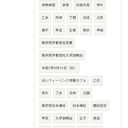
伊勢神宮
参拝
内宮外宮
甲午
乙未
丙申
丁酉
戊戌
己亥
庚子
辛丑
壬寅
癸卯
甲辰
南学院宇都宮校受業
南学院宇都宮校入学説明会
令和7年9月21日（日）
占いフィーリング体験カフェ
乙巳
丙午
丁未
戊申
己酉
南学院日本橋校
日本橋校
開校記念
辛亥
入学説明会
壬子
癸丑