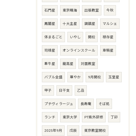
石門星
東京晴海
出張教室
今秋
鳳閣星
十大主星
調舘星
マルシェ
体まるごと
いやし
開校
禄存星
司禄星
オンラインスクール
車騎星
牽牛星
龍高星
対面教室
バブル全盛
華やか
9月開校
玉堂星
甲子
日干支
乙丑
プチヴィラージュ
長寿庵
そば処
ランチ
東京大学
PT県外研修
丁卯
2025年9月
戊辰
東京教室開校