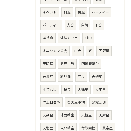
イベント
引退
引退
パーティー
パーティー
支合
自然
干合
喫茶店
体験カフェ
対中
オニヤンマの会
山寺
旅
天報星
天印星
男鹿半島
回転展望台
天貴星
飼い猫
マル
天恍星
孔位六段
授与
天禄星
天堂星
陸上自衛隊
雀宮駐屯地
記念式典
天胡星
体面教室
天極星
天庫星
天馳星
東京教室
今秋開校
貫索星