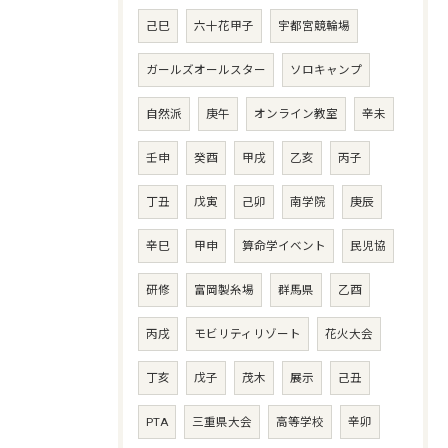
己巳
六十花甲子
宇都宮競輪場
ガールズオールスター
ソロキャンプ
自然派
庚午
オンライン教室
辛未
壬申
癸酉
甲戌
乙亥
丙子
丁丑
戊寅
己卯
南学院
庚辰
辛巳
甲申
算命学イベント
民児協
研修
富岡製糸場
群馬県
乙酉
丙戌
モビリティリゾート
花火大会
丁亥
戊子
茂木
展示
己丑
PTA
三重県大会
高等学校
辛卯