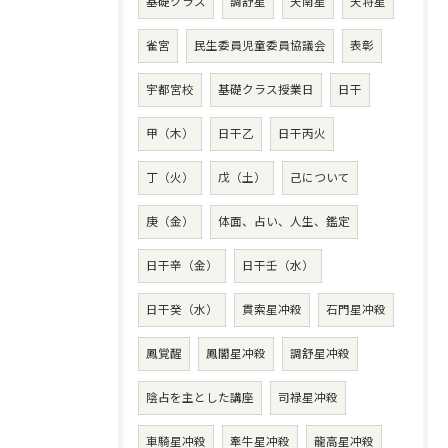
基礎クラス
調舒星
天南星
天将星
雀宮
民生委員児童委員協議会
表彰
宇都宮校
基礎クラス授業日
日干
甲（木）
日干乙
日干丙火
丁（火）
戊（土）
己について
庚（金）
体面、占い、人生、鑑定
日干辛（金）
日干壬（水）
日干癸（水）
貫索星冲殺
石門星冲殺
鳳覚醒
鳳閣星冲殺
調舒星冲殺
陰占を主とした講座
司禄星冲殺
車騎星冲殺
牽牛星冲殺
龍高星冲殺