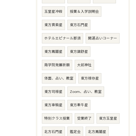
玉堂星冲殺
授業＆入学説明会
東方貫索星
東方石門星
ホテルエピナール那須
開運占いコーナー
東方鳳閣星
東方調舒星
南学院発展祈願
大前神社
体面、占い、教室
東方禄存星
東方司禄星
Zoom、占い、教室
東方車騎星
東方牽牛星
特別クラス授業
受業終了
東方玉堂星
北方石門星
鑑定会
北方鳳閣星