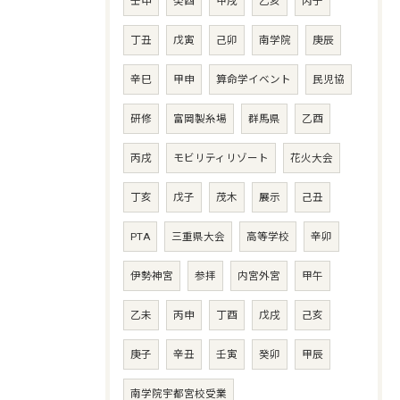
壬申
癸酉
甲戌
乙亥
丙子
丁丑
戊寅
己卯
南学院
庚辰
辛巳
甲申
算命学イベント
民児協
研修
富岡製糸場
群馬県
乙酉
丙戌
モビリティリゾート
花火大会
丁亥
戊子
茂木
展示
己丑
PTA
三重県大会
高等学校
辛卯
伊勢神宮
参拝
内宮外宮
甲午
乙未
丙申
丁酉
戊戌
己亥
庚子
辛丑
壬寅
癸卯
甲辰
南学院宇都宮校受業