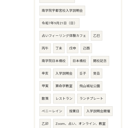
南学院宇都宮校入学説明会
令和7年9月21日（日）
占いフィーリング体験カフェ
乙巳
丙午
丁未
戊申
己酉
南学院日本橋校
日本橋校
開校記念
辛亥
入学説明会
壬子
癸丑
甲寅
算命学教室
飛山城址公園
散策
レストラン
ランチプレート
ペニーレイン
授業日
入学説明会開催
乙卯
Zoom、占い、オンライン、教室