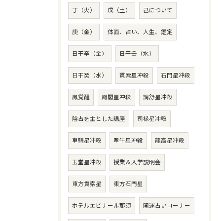
丁（火）
戊（土）
己について
庚（金）
体面、占い、人生、鑑定
日干辛（金）
日干壬（水）
日干癸（水）
貫索星冲殺
石門星冲殺
鳳覚醒
鳳閣星冲殺
調舒星冲殺
陰占を主とした講座
司禄星冲殺
車騎星冲殺
牽牛星冲殺
龍高星冲殺
玉堂星冲殺
授業＆入学説明会
東方貫索星
東方石門星
ホテルエピナール那須
開運占いコーナー