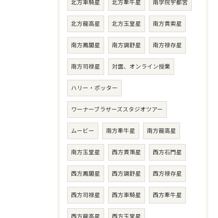
北方車騎星
北方牽牛星
南学院宇都宮
北方龍高星
北方玉堂星
南方貫索星
南方鳳閣星
南方調舒星
南方禄存星
南方司禄星
対面、オンライン授業
ハリー・ポッター
ワーナーブラザーズスタジオツアー
ムービー
南方牽牛星
南方龍高星
南方玉堂星
西方貫策星
西方石門星
西方鳳閣星
西方調舒星
西方禄存星
西方司禄星
西方車騎星
西方牽牛星
西方龍高星
西方玉堂星