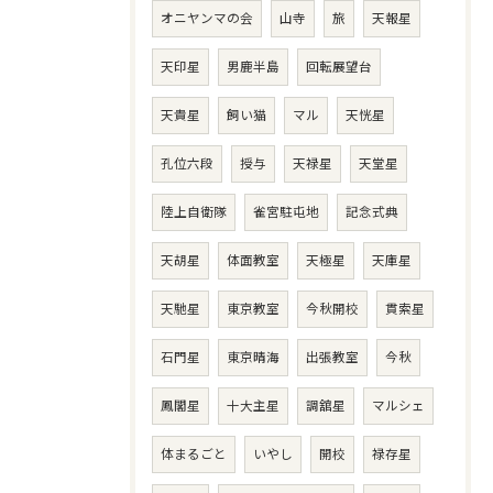
オニヤンマの会
山寺
旅
天報星
天印星
男鹿半島
回転展望台
天貴星
飼い猫
マル
天恍星
孔位六段
授与
天禄星
天堂星
陸上自衛隊
雀宮駐屯地
記念式典
天胡星
体面教室
天極星
天庫星
天馳星
東京教室
今秋開校
貫索星
石門星
東京晴海
出張教室
今秋
鳳閣星
十大主星
調舘星
マルシェ
体まるごと
いやし
開校
禄存星