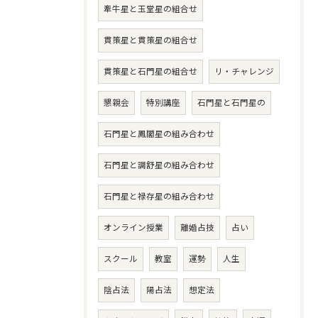
牽牛星と玉堂星の組合せ
貫策星と貫策星の組合せ
貫策星と石門星の組合せ
リ・チャレンジ
懇親会
特別講座
石門星と石門星の
石門星と鳳閣星の組み合わせ
石門星と調舒星の組み合わせ
石門星と禄存星の組み合わせ
オンライン授業
離婚占技
占い
スクール
教室
運勢
人生
陰占法
陽占法
想定法