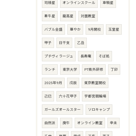
司禄星
オンラインスクール
車騎星
牽牛星
龍高星
対面教室
バブル全盛
華やか
9月開校
玉堂星
甲子
日干支
乙丑
プチヴィラージュ
長寿庵
そば処
ランチ
東京大学
PT県外研修
丁卯
2025年9月
戊辰
東京教室開校
己巳
六十花甲子
宇都宮競輪場
ガールズオールスター
ソロキャンプ
自然派
庚午
オンライン教室
辛未