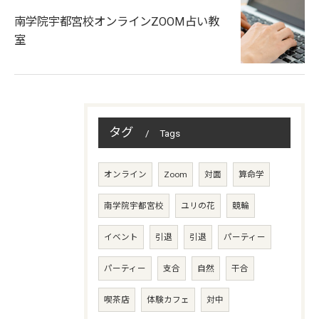
南学院宇都宮校オンラインZOOM占い教
室
タグ
Tags
オンライン
Zoom
対面
算命学
南学院宇都宮校
ユリの花
競輪
イベント
引退
引退
パーティー
パーティー
支合
自然
干合
喫茶店
体験カフェ
対中