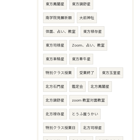
東方鳳閣星
東方調舒星
南学院発展祈願
大前神社
体面、占い、教室
東方禄存星
東方司禄星
Zoom、占い、教室
東方車騎星
東方牽牛星
特別クラス授業
受業終了
東方玉堂星
北方石門星
鑑定会
北方鳳閣星
北方調舒星
zoom 教室対面教室
北方禄存星
とうふ屋うかい
特別クラス授業日
北方司禄星