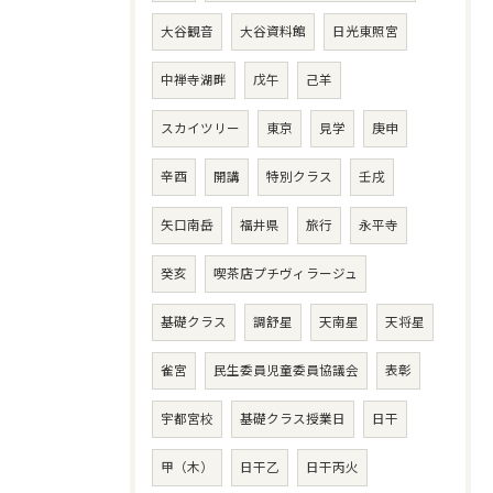
大谷観音
大谷資料館
日光東照宮
中禅寺湖畔
戊午
己羊
スカイツリー
東京
見学
庚申
辛酉
開講
特別クラス
壬戌
矢口南岳
福井県
旅行
永平寺
癸亥
喫茶店プチヴィラージュ
基礎クラス
調舒星
天南星
天将星
雀宮
民生委員児童委員協議会
表彰
宇都宮校
基礎クラス授業日
日干
甲（木）
日干乙
日干丙火