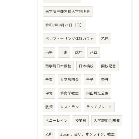
南学院宇都宮校入学説明会
令和7年9月21日（日）
占いフィーリング体験カフェ
乙巳
丙午
丁未
戊申
己酉
南学院日本橋校
日本橋校
開校記念
辛亥
入学説明会
壬子
癸丑
甲寅
算命学教室
飛山城址公園
散策
レストラン
ランチプレート
ペニーレイン
授業日
入学説明会開催
乙卯
Zoom、占い、オンライン、教室