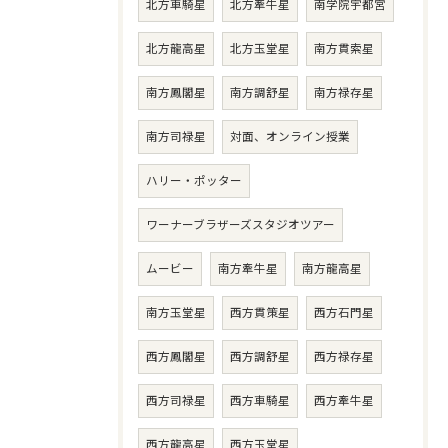
北方車騎星
北方牽牛星
南学院宇都宮
北方龍高星
北方玉堂星
南方貫索星
南方鳳閣星
南方調舒星
南方禄存星
南方司禄星
対面、オンライン授業
ハリー・ポッター
ワーナーブラザーズスタジオツアー
ムービー
南方牽牛星
南方龍高星
南方玉堂星
西方貫策星
西方石門星
西方鳳閣星
西方調舒星
西方禄存星
西方司禄星
西方車騎星
西方牽牛星
西方龍高星
西方玉堂星