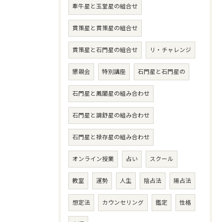
牽牛星と玉堂星の組合せ
貫策星と貫策星の組合せ
貫策星と石門星の組合せ
リ・チャレンジ
懇親会
特別講座
石門星と石門星の
石門星と鳳閣星の組み合わせ
石門星と調舒星の組み合わせ
石門星と禄存星の組み合わせ
オンライン授業
占い
スクール
教室
運勢
人生
陰占法
陽占法
想定法
カウンセリング
鑑定
性格