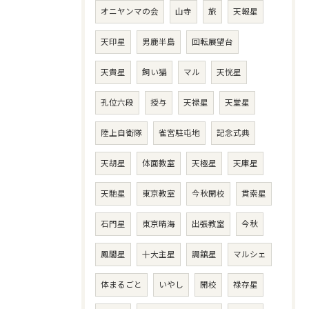
オニヤンマの会
山寺
旅
天報星
天印星
男鹿半島
回転展望台
天貴星
飼い猫
マル
天恍星
孔位六段
授与
天禄星
天堂星
陸上自衛隊
雀宮駐屯地
記念式典
天胡星
体面教室
天極星
天庫星
天馳星
東京教室
今秋開校
貫索星
石門星
東京晴海
出張教室
今秋
鳳閣星
十大主星
調舘星
マルシェ
体まるごと
いやし
開校
禄存星