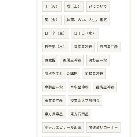
丁（火）
戊（土）
己について
庚（金）
体面、占い、人生、鑑定
日干辛（金）
日干壬（水）
日干癸（水）
貫索星冲殺
石門星冲殺
鳳覚醒
鳳閣星冲殺
調舒星冲殺
陰占を主とした講座
司禄星冲殺
車騎星冲殺
牽牛星冲殺
龍高星冲殺
玉堂星冲殺
授業＆入学説明会
東方貫索星
東方石門星
ホテルエピナール那須
開運占いコーナー