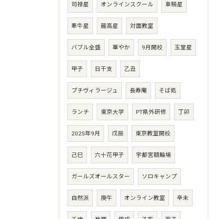
司禄星
オンラインスクール
車騎星
牽牛星
龍高星
対面教室
バブル全盛
華やか
9月開校
玉堂星
甲子
日干支
乙丑
プチヴィラージュ
長寿庵
そば処
ランチ
東京大学
PT県外研修
丁卯
2025年9月
戊辰
東京教室開校
己巳
六十花甲子
宇都宮競輪場
ガールズオールスター
ソロキャンプ
自然派
庚午
オンライン教室
辛未