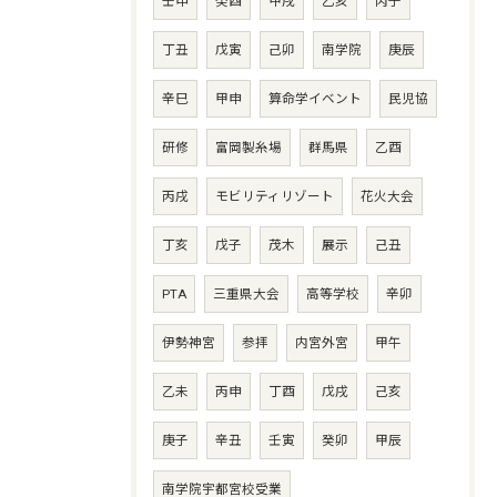
壬申
癸酉
甲戌
乙亥
丙子
丁丑
戊寅
己卯
南学院
庚辰
辛巳
甲申
算命学イベント
民児協
研修
富岡製糸場
群馬県
乙酉
丙戌
モビリティリゾート
花火大会
丁亥
戊子
茂木
展示
己丑
PTA
三重県大会
高等学校
辛卯
伊勢神宮
参拝
内宮外宮
甲午
乙未
丙申
丁酉
戊戌
己亥
庚子
辛丑
壬寅
癸卯
甲辰
南学院宇都宮校受業