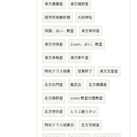
東方鳳閣星
東方調舒星
南学院発展祈願
大前神社
体面、占い、教室
東方禄存星
東方司禄星
Zoom、占い、教室
東方車騎星
東方牽牛星
特別クラス授業
受業終了
東方玉堂星
北方石門星
鑑定会
北方鳳閣星
北方調舒星
zoom 教室対面教室
北方禄存星
とうふ屋うかい
特別クラス授業日
北方司禄星