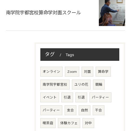
南学院宇都宮校算命学対面スクール
タグ
Tags
オンライン
Zoom
対面
算命学
南学院宇都宮校
ユリの花
競輪
イベント
引退
引退
パーティー
パーティー
支合
自然
干合
喫茶店
体験カフェ
対中