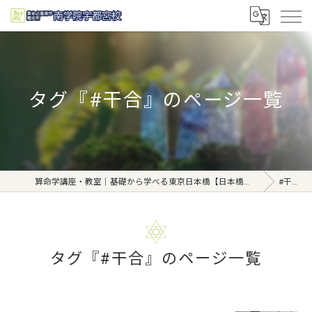
タグ『#干合』のページ一覧
算命学講座・教室｜基礎から学べる東京日本橋【日本橋南学院】
#干合
タグ『#干合』のページ一覧