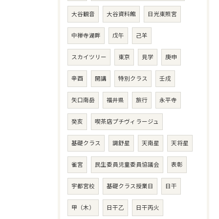
大谷観音
大谷資料館
日光東照宮
中禅寺湖畔
戊午
己羊
スカイツリー
東京
見学
庚申
辛酉
開講
特別クラス
壬戌
矢口南岳
福井県
旅行
永平寺
癸亥
喫茶店プチヴィラージュ
基礎クラス
調舒星
天南星
天将星
雀宮
民生委員児童委員協議会
表彰
宇都宮校
基礎クラス授業日
日干
甲（木）
日干乙
日干丙火