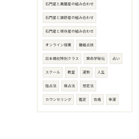
石門星と鳳閣星の組み合わせ
石門星と調舒星の組み合わせ
石門星と禄存星の組み合わせ
オンライン授業
離婚占技
日本橋校特別クラス
算命学秘伝
占い
スクール
教室
運勢
人生
陰占法
陽占法
想定法
カウンセリング
鑑定
性格
幸運