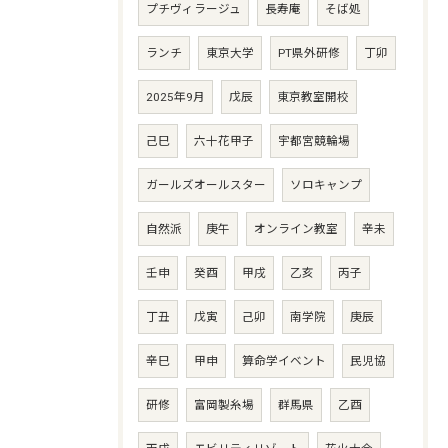
プチヴィラージュ
長寿庵
そば処
ランチ
東京大学
PT県外研修
丁卯
2025年9月
戊辰
東京教室開校
己巳
六十花甲子
宇都宮競輪場
ガールズオールスター
ソロキャンプ
自然派
庚午
オンライン教室
辛未
壬申
癸酉
甲戌
乙亥
丙子
丁丑
戊寅
己卯
南学院
庚辰
辛巳
甲申
算命学イベント
民児協
研修
富岡製糸場
群馬県
乙酉