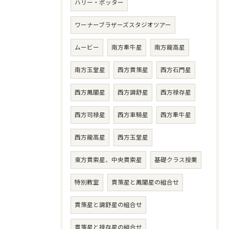
ハリー・ポッター
ワーナーブラザーズスタジオツアー
ムービー
南方牽牛星
南方龍高星
南方玉堂星
西方貫策星
西方石門星
西方鳳閣星
西方調舒星
西方禄存星
西方司禄星
西方車騎星
西方牽牛星
西方龍高星
西方玉堂星
東方貫索星、中央貫索星
基礎クラス授業
特別教室
貫策星と鳳閣星の組合せ
貫策星と調舒星の組合せ
貫策星と禄存星の組合せ