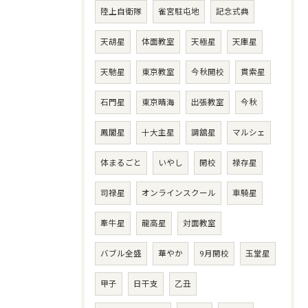
陸上自衛隊
雀宮駐屯地
記念式典
天胡星
体面教室
天極星
天庫星
天馳星
東京教室
今秋開校
貫索星
石門星
東京晴海
出張教室
今秋
鳳閣星
十大主星
調舘星
マルシェ
体まるごと
いやし
開校
禄存星
司禄星
オンラインスクール
車騎星
牽牛星
龍高星
対面教室
バブル全盛
華やか
9月開校
玉堂星
甲子
日干支
乙丑