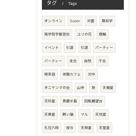
タグ
Tags
オンライン
Zoom
対面
算命学
南学院宇都宮校
ユリの花
競輪
イベント
引退
引退
パーティー
パーティー
支合
自然
干合
喫茶店
体験カフェ
対中
オニヤンマの会
山寺
旅
天報星
天印星
男鹿半島
回転展望台
天貴星
飼い猫
マル
天恍星
孔位六段
授与
天禄星
天堂星