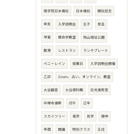
南学院日本橋校
日本橋校
開校記念
辛亥
入学説明会
壬子
癸丑
甲寅
算命学教室
飛山城址公園
散策
レストラン
ランチプレート
ペニーレイン
授業日
入学説明会開催
乙卯
Zoom、占い、オンライン、教室
大谷観音
大谷資料館
日光東照宮
中禅寺湖畔
戊午
己羊
スカイツリー
東京
見学
庚申
辛酉
開講
特別クラス
壬戌