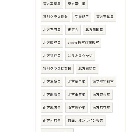
東方車騎星
東方牽牛星
特別クラス授業
受業終了
東方玉堂星
北方石門星
鑑定会
北方鳳閣星
北方調舒星
zoom 教室対面教室
北方禄存星
とうふ屋うかい
特別クラス授業日
北方司禄星
北方車騎星
北方牽牛星
南学院宇都宮
北方龍高星
北方玉堂星
南方貫索星
南方鳳閣星
南方調舒星
南方禄存星
南方司禄星
対面、オンライン授業