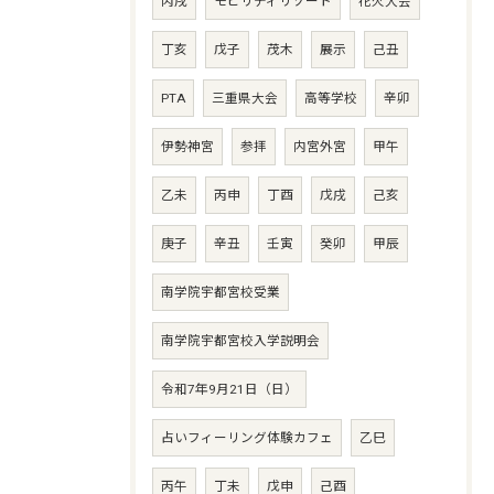
丙戌
モビリティリゾート
花火大会
丁亥
戊子
茂木
展示
己丑
PTA
三重県大会
高等学校
辛卯
伊勢神宮
参拝
内宮外宮
甲午
乙未
丙申
丁酉
戊戌
己亥
庚子
辛丑
壬寅
癸卯
甲辰
南学院宇都宮校受業
南学院宇都宮校入学説明会
令和7年9月21日（日）
占いフィーリング体験カフェ
乙巳
丙午
丁未
戊申
己酉