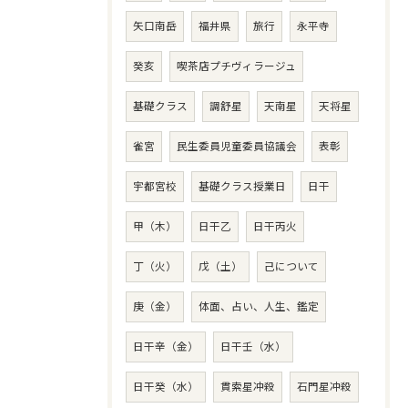
矢口南岳
福井県
旅行
永平寺
癸亥
喫茶店プチヴィラージュ
基礎クラス
調舒星
天南星
天将星
雀宮
民生委員児童委員協議会
表彰
宇都宮校
基礎クラス授業日
日干
甲（木）
日干乙
日干丙火
丁（火）
戊（土）
己について
庚（金）
体面、占い、人生、鑑定
日干辛（金）
日干壬（水）
日干癸（水）
貫索星冲殺
石門星冲殺