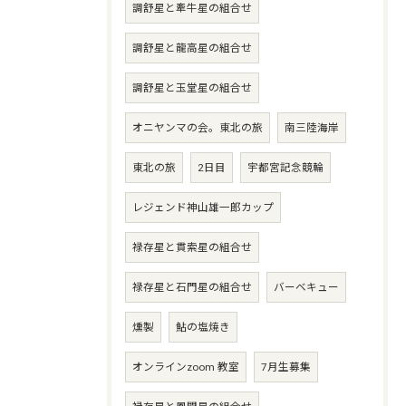
調舒星と牽牛星の組合せ
調舒星と龍高星の組合せ
調舒星と玉堂星の組合せ
オニヤンマの会。東北の旅
南三陸海岸
東北の旅
2日目
宇都宮記念競輪
レジェンド神山雄一郎カップ
禄存星と貫索星の組合せ
禄存星と石門星の組合せ
バーベキュー
燻製
鮎の塩焼き
オンラインzoom 教室
7月生募集