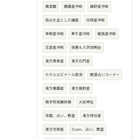
鳳覚醒
鳳閣星冲殺
調舒星冲殺
陰占を主とした講座
司禄星冲殺
車騎星冲殺
牽牛星冲殺
龍高星冲殺
玉堂星冲殺
授業＆入学説明会
東方貫索星
東方石門星
ホテルエピナール那須
開運占いコーナー
東方鳳閣星
東方調舒星
南学院発展祈願
大前神社
体面、占い、教室
東方禄存星
東方司禄星
Zoom、占い、教室