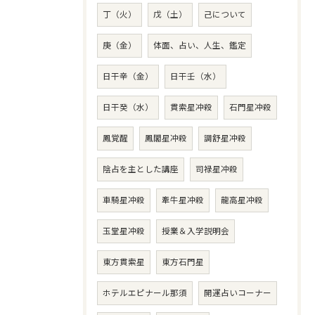
丁（火）
戊（土）
己について
庚（金）
体面、占い、人生、鑑定
日干辛（金）
日干壬（水）
日干癸（水）
貫索星冲殺
石門星冲殺
鳳覚醒
鳳閣星冲殺
調舒星冲殺
陰占を主とした講座
司禄星冲殺
車騎星冲殺
牽牛星冲殺
龍高星冲殺
玉堂星冲殺
授業＆入学説明会
東方貫索星
東方石門星
ホテルエピナール那須
開運占いコーナー