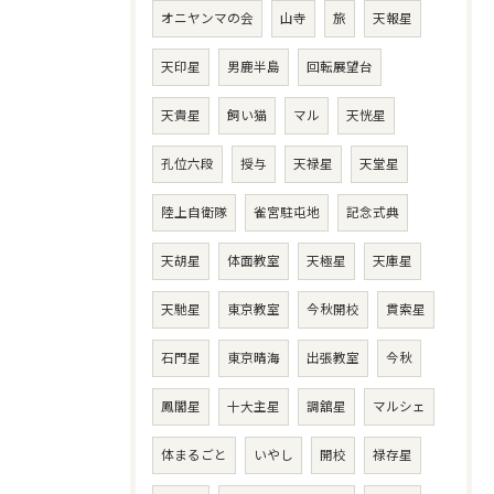
オニヤンマの会
山寺
旅
天報星
天印星
男鹿半島
回転展望台
天貴星
飼い猫
マル
天恍星
孔位六段
授与
天禄星
天堂星
陸上自衛隊
雀宮駐屯地
記念式典
天胡星
体面教室
天極星
天庫星
天馳星
東京教室
今秋開校
貫索星
石門星
東京晴海
出張教室
今秋
鳳閣星
十大主星
調舘星
マルシェ
体まるごと
いやし
開校
禄存星