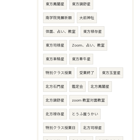
東方鳳閣星
東方調舒星
南学院発展祈願
大前神社
体面、占い、教室
東方禄存星
東方司禄星
Zoom、占い、教室
東方車騎星
東方牽牛星
特別クラス授業
受業終了
東方玉堂星
北方石門星
鑑定会
北方鳳閣星
北方調舒星
zoom 教室対面教室
北方禄存星
とうふ屋うかい
特別クラス授業日
北方司禄星