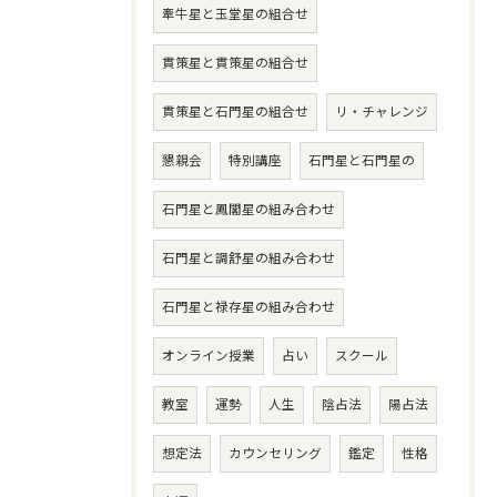
牽牛星と玉堂星の組合せ
貫策星と貫策星の組合せ
貫策星と石門星の組合せ
リ・チャレンジ
懇親会
特別講座
石門星と石門星の
石門星と鳳閣星の組み合わせ
石門星と調舒星の組み合わせ
石門星と禄存星の組み合わせ
オンライン授業
占い
スクール
教室
運勢
人生
陰占法
陽占法
想定法
カウンセリング
鑑定
性格