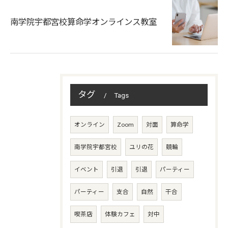
南学院宇都宮校算命学オンラインス教室
タグ
Tags
オンライン
Zoom
対面
算命学
南学院宇都宮校
ユリの花
競輪
イベント
引退
引退
パーティー
パーティー
支合
自然
干合
喫茶店
体験カフェ
対中