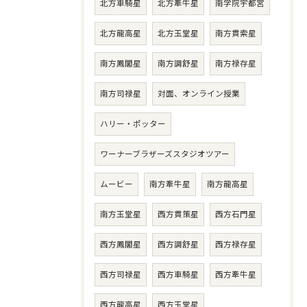
北方車騎星
北方牽牛星
南学院宇都宮
北方龍高星
北方玉堂星
南方貫索星
南方鳳閣星
南方調舒星
南方禄存星
南方司禄星
対面、オンライン授業
ハリー・ポッター
ワーナーブラザーズスタジオツアー
ムービー
南方牽牛星
南方龍高星
南方玉堂星
西方貫策星
西方石門星
西方鳳閣星
西方調舒星
西方禄存星
西方司禄星
西方車騎星
西方牽牛星
西方龍高星
西方玉堂星