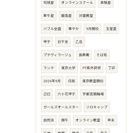
司禄星
オンラインスクール
車騎星
牽牛星
龍高星
対面教室
バブル全盛
華やか
9月開校
玉堂星
甲子
日干支
乙丑
プチヴィラージュ
長寿庵
そば処
ランチ
東京大学
PT県外研修
丁卯
2025年9月
戊辰
東京教室開校
己巳
六十花甲子
宇都宮競輪場
ガールズオールスター
ソロキャンプ
自然派
庚午
オンライン教室
辛未