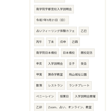
南学院宇都宮校入学説明会
令和7年9月21日（日）
占いフィーリング体験カフェ
乙巳
丙午
丁未
戊申
己酉
南学院日本橋校
日本橋校
開校記念
辛亥
入学説明会
壬子
癸丑
甲寅
算命学教室
飛山城址公園
散策
レストラン
ランチプレート
ペニーレイン
授業日
入学説明会開催
乙卯
Zoom、占い、オンライン、教室