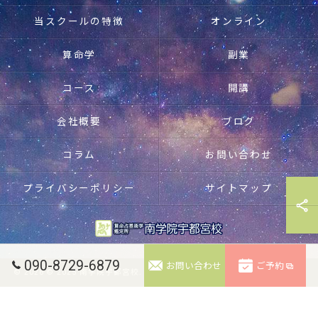
当スクールの特徴
オンライン
算命学
副業
コース
開講
会社概要
ブログ
コラム
お問い合わせ
プライバシーポリシー
サイトマップ
090-8729-6879
お問い合わせ
ご予約
© 2026 © 2025 南学院宇都宮校. 無断転載禁止。 ALL RIGHTS RESERVED.