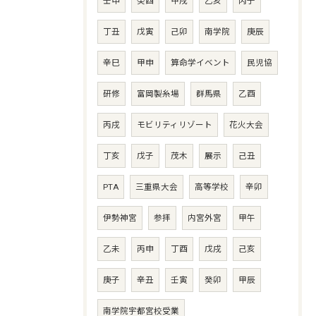
壬申
癸酉
甲戌
乙亥
丙子
丁丑
戊寅
己卯
南学院
庚辰
辛巳
甲申
算命学イベント
民児協
研修
富岡製糸場
群馬県
乙酉
丙戌
モビリティリゾート
花火大会
丁亥
戊子
茂木
展示
己丑
PTA
三重県大会
高等学校
辛卯
伊勢神宮
参拝
内宮外宮
甲午
乙未
丙申
丁酉
戊戌
己亥
庚子
辛丑
壬寅
癸卯
甲辰
南学院宇都宮校受業