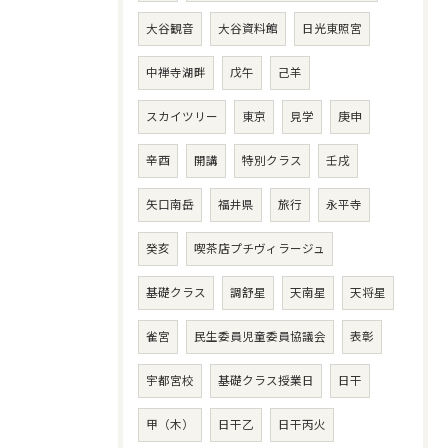
大谷観音
大谷資料館
日光東照宮
中禅寺湖畔
戊午
己羊
スカイツリー
東京
見学
庚申
辛酉
開講
特別クラス
壬戌
矢口南岳
福井県
旅行
永平寺
癸亥
喫茶店プチヴィラージュ
基礎クラス
調舒星
天南星
天将星
雀宮
民生委員児童委員協議会
表彰
宇都宮校
基礎クラス授業日
日干
甲（木）
日干乙
日干丙火