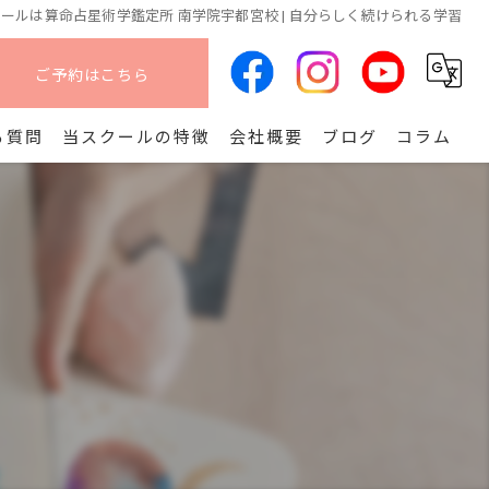
ールは算命占星術学鑑定所 南学院宇都宮校 | 自分らしく続けられる学習
ご予約はこちら
る質問
当スクールの特徴
会社概要
ブログ
コラム
オンライン
算命学
副業
コース
開講