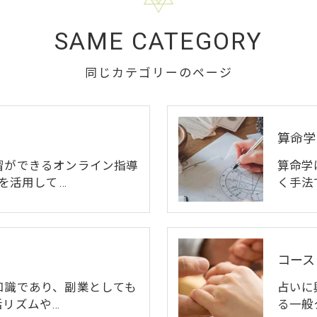
SAME CATEGORY
同じカテゴリーのページ
算命学
習ができるオンライン指導
算命学
mを活用して…
く手法
コース
知識であり、副業としても
占いに
活リズムや…
る一般