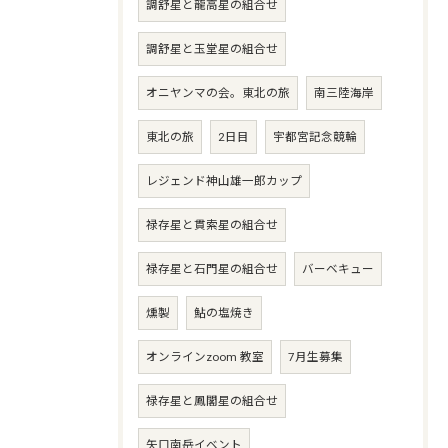
調舒星と龍高星の組合せ
調舒星と玉堂星の組合せ
オニヤンマの会。東北の旅
南三陸海岸
東北の旅
2日目
宇都宮記念競輪
レジェンド神山雄一郎カップ
禄存星と貫索星の組合せ
禄存星と石門星の組合せ
バーベキュー
燻製
鮎の塩焼き
オンラインzoom 教室
7月生募集
禄存星と鳳閣星の組合せ
矢口南岳イベント