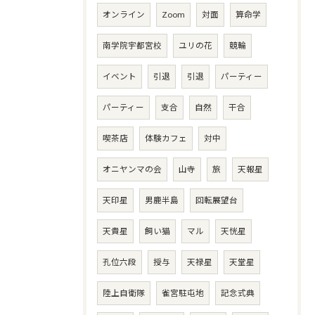
オンライン
Zoom
対面
算命学
南学院宇都宮校
ユリの花
競輪
イベント
引退
引退
パーティー
パーティー
支合
自然
干合
喫茶店
体験カフェ
対中
オニヤンマの会
山寺
旅
天報星
天印星
男鹿半島
回転展望台
天貴星
飼い猫
マル
天恍星
孔位六段
授与
天禄星
天堂星
陸上自衛隊
雀宮駐屯地
記念式典