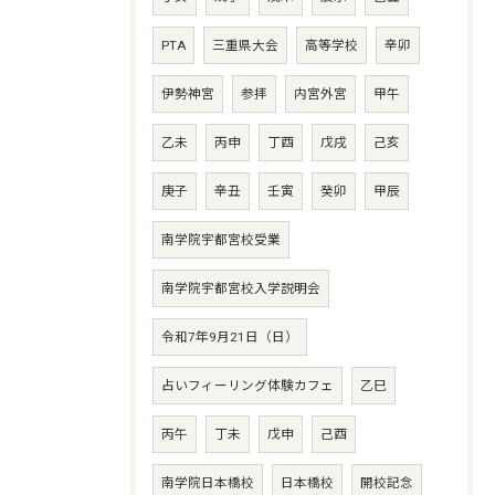
PTA
三重県大会
高等学校
辛卯
伊勢神宮
参拝
内宮外宮
甲午
乙未
丙申
丁酉
戊戌
己亥
庚子
辛丑
壬寅
癸卯
甲辰
南学院宇都宮校受業
南学院宇都宮校入学説明会
令和7年9月21日（日）
占いフィーリング体験カフェ
乙巳
丙午
丁未
戊申
己酉
南学院日本橋校
日本橋校
開校記念