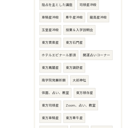
陰占を主とした講座
司禄星冲殺
車騎星冲殺
牽牛星冲殺
龍高星冲殺
玉堂星冲殺
授業＆入学説明会
東方貫索星
東方石門星
ホテルエピナール那須
開運占いコーナー
東方鳳閣星
東方調舒星
南学院発展祈願
大前神社
体面、占い、教室
東方禄存星
東方司禄星
Zoom、占い、教室
東方車騎星
東方牽牛星