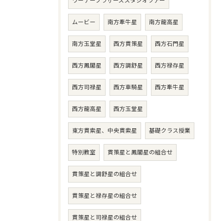
ワーナーブラザーズスタジオツアー
ムービー
南方牽牛星
南方龍高星
南方玉堂星
西方貫策星
西方石門星
西方鳳閣星
西方調舒星
西方禄存星
西方司禄星
西方車騎星
西方牽牛星
西方龍高星
西方玉堂星
東方貫索星、中央貫索星
基礎クラス授業
特別教室
貫策星と鳳閣星の組合せ
貫策星と調舒星の組合せ
貫策星と禄存星の組合せ
貫策星と司禄星の組合せ