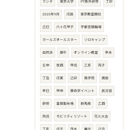
ランチ
東京大学
PT県外研修
丁卯
2025年9月
戊辰
東京教室開校
己巳
六十花甲子
宇都宮競輪場
ガールズオールスター
ソロキャンプ
自然派
庚午
オンライン教室
辛未
壬申
癸酉
甲戌
乙亥
丙子
丁丑
戊寅
己卯
南学院
庚辰
辛巳
甲申
算命学イベント
民児協
研修
富岡製糸場
群馬県
乙酉
丙戌
モビリティリゾート
花火大会
丁亥
戊子
茂木
展示
己丑