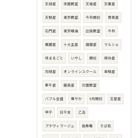
天胡星
体面教室
天極星
天庫星
天馳星
東京教室
今秋開校
貫索星
石門星
東京晴海
出張教室
今秋
鳳閣星
十大主星
調舘星
マルシェ
体まるごと
いやし
開校
禄存星
司禄星
オンラインスクール
車騎星
牽牛星
龍高星
対面教室
バブル全盛
華やか
9月開校
玉堂星
甲子
日干支
乙丑
プチヴィラージュ
長寿庵
そば処