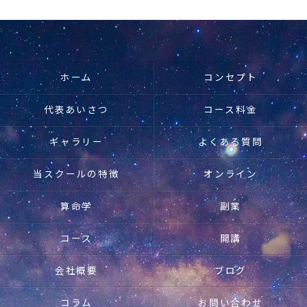
ホーム
コンセプト
代表あいさつ
コース料金
ギャラリー
よくある質問
当スクールの特徴
オンライン
算命学
副業
コース
開講
会社概要
ブログ
コラム
お問い合わせ