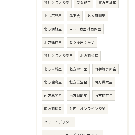
特別クラス授業
受業終了
東方玉堂星
北方石門星
鑑定会
北方鳳閣星
北方調舒星
zoom 教室対面教室
北方禄存星
とうふ屋うかい
特別クラス授業日
北方司禄星
北方車騎星
北方牽牛星
南学院宇都宮
北方龍高星
北方玉堂星
南方貫索星
南方鳳閣星
南方調舒星
南方禄存星
南方司禄星
対面、オンライン授業
ハリー・ポッター