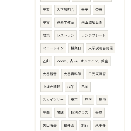
辛亥
入学説明会
壬子
癸丑
甲寅
算命学教室
飛山城址公園
散策
レストラン
ランチプレート
ペニーレイン
授業日
入学説明会開催
乙卯
Zoom、占い、オンライン、教室
大谷観音
大谷資料館
日光東照宮
中禅寺湖畔
戊午
己羊
スカイツリー
東京
見学
庚申
辛酉
開講
特別クラス
壬戌
矢口南岳
福井県
旅行
永平寺