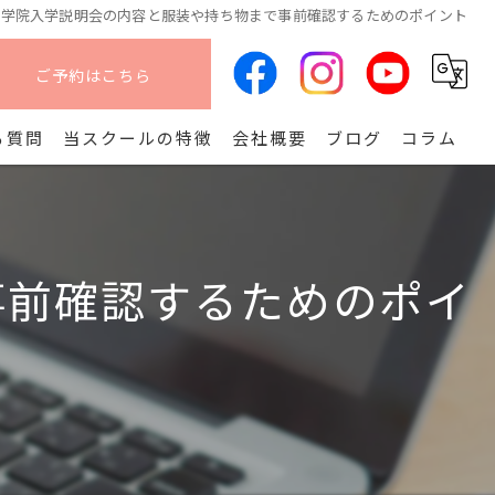
南学院入学説明会の内容と服装や持ち物まで事前確認するためのポイント
ご予約はこちら
る質問
当スクールの特徴
会社概要
ブログ
コラム
オンライン
算命学
事前確認するためのポイ
副業
コース
開講