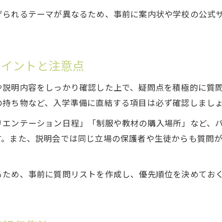
南学院入学説明会での保護者のマナーと心構え
げられるテーマが異なるため、事前に案内状や学校の公式
南学院入学説明会で失敗を防ぐ挨拶と振る舞い
南学院入学説明会で保護者が準備したい持ち物
南学院入学説明会で浮かないための服装ポイント
ポイントと注意点
南学院入学説明会での質問や相談時の注意点
や説明内容をしっかり確認した上で、疑問点を積極的に質
不安解消へつながる南学院入学説明会の活用術
の持ち物など、入学準備に直結する項目は必ず確認しまし
南学院入学説明会を最大限活用するための事前準備
リエンテーション日程」「制服や教材の購入場所」など、
南学院入学説明会で疑問や不安を解消する方法
す。また、説明会では同じ立場の保護者や生徒からも質問
南学院入学説明会の体験談から学ぶポイント整理
南学院入学説明会で必ず確認したい重要事項
るため、事前に質問リストを作成し、優先順位を決めてお
南学院入学説明会で得た情報を入学準備に活かす