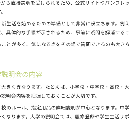
者から直接説明を受けられるため、公式サイトやパンフレ
南学院入学説明会参加前に確認したい持ち物リスト
す。
南学院入学説明会の所要時間や流れの目安
て新生活を始めるための準備として非常に役立ちます。例
南学院入学説明会で保護者が準備すべき事項
ど、具体的な手順が示されるため、事前に疑問を解消する
南学院入学説明会で配布される資料の活用法
ることが多く、気になる点をその場で質問できるのも大き
南学院入学説明会で知っておきたい質問時間の活用
初参加でも安心できる南学院入学説明会の流れ
南学院入学説明会当日の受付から終了までの流れ
学説明会の内容
南学院入学説明会でスムーズに行動するための準備
て大きく異なります。たとえば、小学校・中学校・高校・
南学院入学説明会での質問タイミングとコツ
の説明会内容を把握しておくことが大切です。
南学院入学説明会初参加者が注意すべきポイント
下校のルール、指定用品の詳細説明が中心となります。中
南学院入学説明会の雰囲気と服装に関する体験談
多くなります。大学の説明会では、履修登録や学生生活サ
保護者が気をつけるべきマナーや準備法の紹介