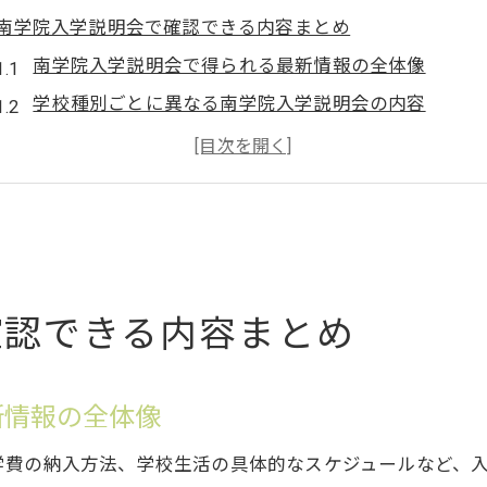
南学院入学説明会で確認できる内容まとめ
南学院入学説明会で得られる最新情報の全体像
学校種別ごとに異なる南学院入学説明会の内容
南学院入学説明会で質問すべきポイントと注意点
大学入学説明会行かない場合の情報収集法
南学院入学説明会で説明される準備事項の要点整理
服装や持ち物選びで迷わない入学説明会の極意
南学院入学説明会で適切とされる服装マナー
確認できる内容まとめ
私立小学校入学前説明会と南学院入学説明会の服装比
南学院入学説明会で必要な持ち物と選び方のポイント
南学院入学説明会にふさわしいバッグや筆記用具の準
新情報の全体像
南学院入学説明会で失敗しない服装選びのコツ
学費の納入方法、学校生活の具体的なスケジュールなど、
説明会参加前に知りたいポイントを徹底解説