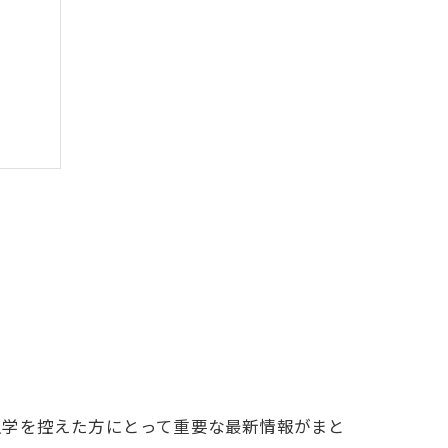
較
備法
入学を控えた方にとって重要な最新情報がまと