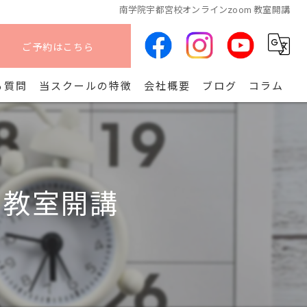
南学院宇都宮校オンラインzoom 教室開講
ご予約はこちら
る質問
当スクールの特徴
会社概要
ブログ
コラム
オンライン
算命学
 教室開講
副業
コース
開講