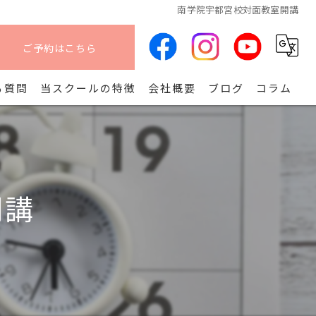
南学院宇都宮校対面教室開講
ご予約はこちら
る質問
当スクールの特徴
会社概要
ブログ
コラム
オンライン
算命学
開講
副業
コース
開講