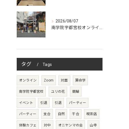
2026/08/07
南学院宇都宮校オンラインzoom 教室開講
タグ
Tags
オンライン
Zoom
対面
算命学
南学院宇都宮校
ユリの花
競輪
イベント
引退
引退
パーティー
パーティー
支合
自然
干合
喫茶店
体験カフェ
対中
オニヤンマの会
山寺