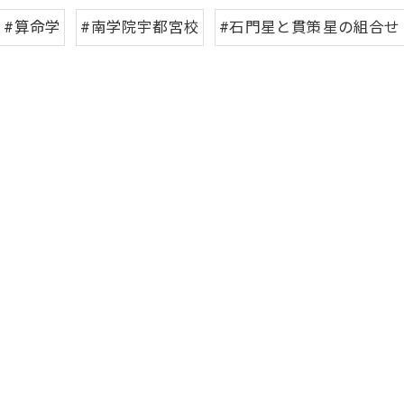
#算命学
#南学院宇都宮校
#石門星と貫策星の組合せ