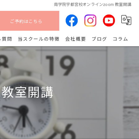
南学院宇都宮校オンラインzoom 教室開講
ご予約はこちら
る質問
当スクールの特徴
会社概要
ブログ
コラム
オンライン
算命学
 教室開講
副業
コース
開講