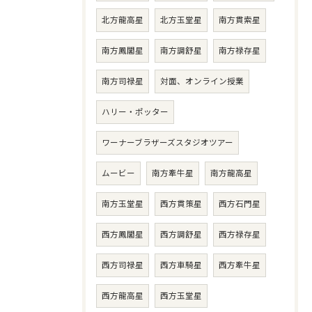
北方龍高星
北方玉堂星
南方貫索星
南方鳳閣星
南方調舒星
南方禄存星
南方司禄星
対面、オンライン授業
ハリー・ポッター
ワーナーブラザーズスタジオツアー
ムービー
南方牽牛星
南方龍高星
南方玉堂星
西方貫策星
西方石門星
西方鳳閣星
西方調舒星
西方禄存星
西方司禄星
西方車騎星
西方牽牛星
西方龍高星
西方玉堂星