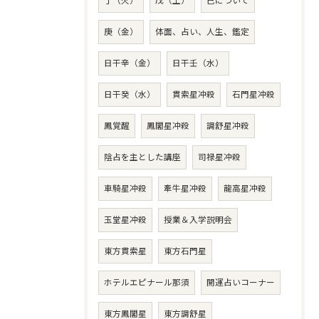
丁（火）
戊（土）
己について
庚（金）
体面、占い、人生、鑑定
日干辛（金）
日干壬（水）
日干癸（水）
貫索星冲殺
石門星冲殺
鳳覚醒
鳳閣星冲殺
調舒星冲殺
陰占を主とした講座
司禄星冲殺
車騎星冲殺
牽牛星冲殺
龍高星冲殺
玉堂星冲殺
授業＆入学説明会
東方貫索星
東方石門星
ホテルエピナール那須
開運占いコーナー
東方鳳閣星
東方調舒星