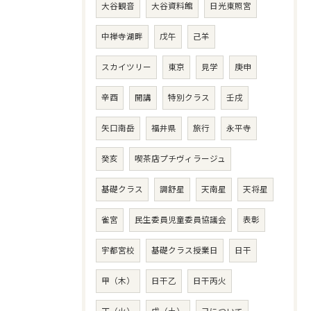
大谷観音
大谷資料館
日光東照宮
中禅寺湖畔
戊午
己羊
スカイツリー
東京
見学
庚申
辛酉
開講
特別クラス
壬戌
矢口南岳
福井県
旅行
永平寺
癸亥
喫茶店プチヴィラージュ
基礎クラス
調舒星
天南星
天将星
雀宮
民生委員児童委員協議会
表彰
宇都宮校
基礎クラス授業日
日干
甲（木）
日干乙
日干丙火