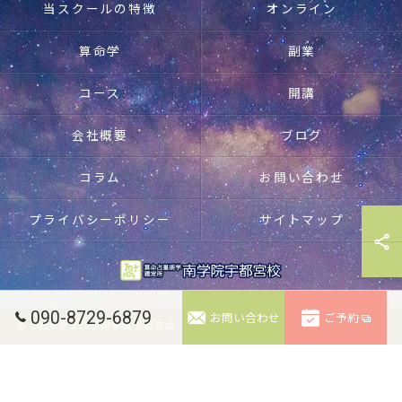
当スクールの特徴
オンライン
算命学
副業
コース
開講
会社概要
ブログ
コラム
お問い合わせ
プライバシーポリシー
サイトマップ
090-8729-6879
お問い合わせ
ご予約
© 2026 © 2025 南学院宇都宮校. 無断転載禁止。 ALL RIGHTS RESERVED.