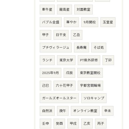
牽牛星
龍高星
対面教室
バブル全盛
華やか
9月開校
玉堂星
甲子
日干支
乙丑
プチヴィラージュ
長寿庵
そば処
ランチ
東京大学
PT県外研修
丁卯
2025年9月
戊辰
東京教室開校
己巳
六十花甲子
宇都宮競輪場
ガールズオールスター
ソロキャンプ
自然派
庚午
オンライン教室
辛未
壬申
癸酉
甲戌
乙亥
丙子