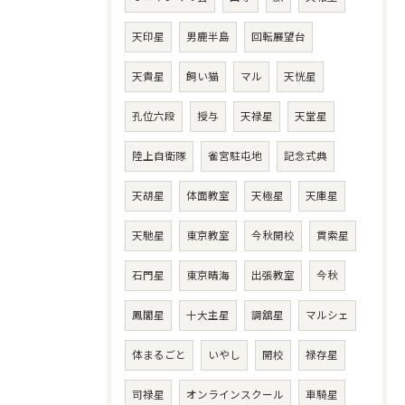
天印星
男鹿半島
回転展望台
天貴星
飼い猫
マル
天恍星
孔位六段
授与
天禄星
天堂星
陸上自衛隊
雀宮駐屯地
記念式典
天胡星
体面教室
天極星
天庫星
天馳星
東京教室
今秋開校
貫索星
石門星
東京晴海
出張教室
今秋
鳳閣星
十大主星
調舘星
マルシェ
体まるごと
いやし
開校
禄存星
司禄星
オンラインスクール
車騎星