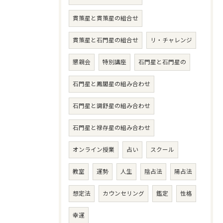
貫策星と貫策星の組合せ
貫策星と石門星の組合せ
リ・チャレンジ
懇親会
特別講座
石門星と石門星の
石門星と鳳閣星の組み合わせ
石門星と調舒星の組み合わせ
石門星と禄存星の組み合わせ
オンライン授業
占い
スクール
教室
運勢
人生
陰占法
陽占法
想定法
カウンセリング
鑑定
性格
幸運