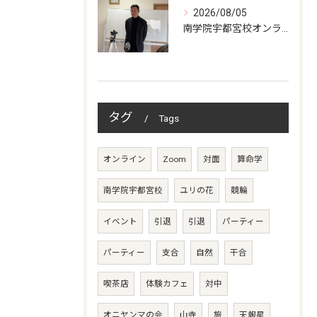
2026/08/05
南学院宇都宮校オンラインzoom 教室開講
タグ
Tags
オンライン
Zoom
対面
算命学
南学院宇都宮校
ユリの花
競輪
イベント
引退
引退
パーティー
パーティー
支合
自然
干合
喫茶店
体験カフェ
対中
オニヤンマの会
山寺
旅
天報星