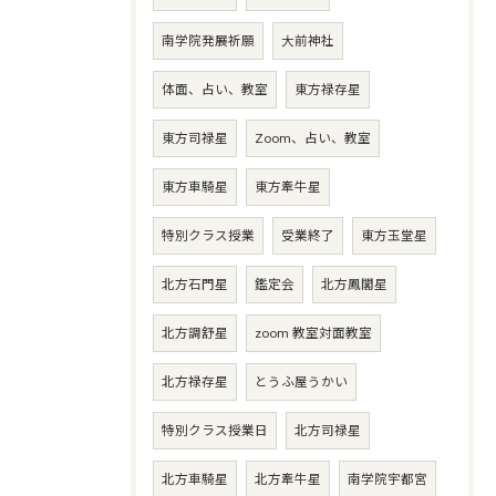
南学院発展祈願
大前神社
体面、占い、教室
東方禄存星
東方司禄星
Zoom、占い、教室
東方車騎星
東方牽牛星
特別クラス授業
受業終了
東方玉堂星
北方石門星
鑑定会
北方鳳閣星
北方調舒星
zoom 教室対面教室
北方禄存星
とうふ屋うかい
特別クラス授業日
北方司禄星
北方車騎星
北方牽牛星
南学院宇都宮