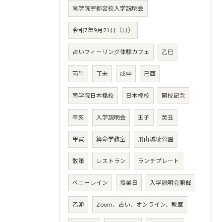
南学院宇都宮校入学説明会
令和7年9月21日（日）
占いフィーリング体験カフェ
乙巳
丙午
丁未
戊申
己酉
南学院日本橋校
日本橋校
開校記念
辛亥
入学説明会
壬子
癸丑
甲寅
算命学教室
飛山城址公園
散策
レストラン
ランチプレート
ペニーレイン
授業日
入学説明会開催
乙卯
Zoom、占い、オンライン、教室