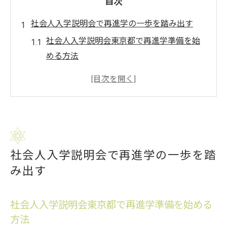
目次
社会人入学説明会で再進学の一歩を踏み出す
社会人入学説明会東京都で再進学準備を始
める方法
日本橋校入学説明会開催で得られる最新情
報とは
働きながらの再進学に役立つ個別相談の活
用法
専門学校選びと学費分納のポイントを徹底
社会人入学説明会で再進学の一歩を踏
解説
み出す
社会人向け説明会参加者のリアルな声を紹
介
日本橋校入学説明会開催が就職成功につながる
社会人入学説明会東京都で再進学準備を始める
理由
方法