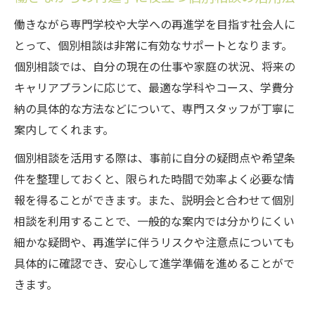
再進学者比率の高さが安心感につながる理
働きながら専門学校や大学への再進学を目指す社会人に
由
とって、個別相談は非常に有効なサポートとなります。
説明会参加で知ったキャリア支援の実態と
個別相談では、自分の現在の仕事や家庭の状況、将来の
は
キャリアプランに応じて、最適な学科やコース、学費分
働きながら資格取得を目指す社会人向け最新サ
納の具体的な方法などについて、専門スタッフが丁寧に
ポート
案内してくれます。
日本橋校入学説明会開催で知る学費分納制
個別相談を活用する際は、事前に自分の疑問点や希望条
度の詳細
件を整理しておくと、限られた時間で効率よく必要な情
社会人入学説明会東京都で活用できる奨学
報を得ることができます。また、説明会と合わせて個別
金情報
相談を利用することで、一般的な案内では分かりにくい
専門学校選びと資格取得支援の具体的な流
細かな疑問や、再進学に伴うリスクや注意点についても
れ
具体的に確認でき、安心して進学準備を進めることがで
働きながら学べる柔軟なプログラムの特徴
きます。
キャリアアップを目指す再進学サポート体