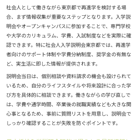
日本橋校入学説明会開催で業界就職への近
社会人として働きながら東京都で再進学を検討する場
道を知る
合、まず情報収集が重要なステップとなります。入学説
実践授業とキャリア支援が強みの専門学校
明会やオープンキャンパスに参加することで、専門学校
とは
や大学のカリキュラム、学費、入試制度などを実際に確
認できます。特に社会人入学説明会東京都では、再進学
就職率向上に役立つ説明会の活用ポイント
者向けのサポート体制や学費分納制度、奨学金の有無な
社会人入学説明会東京都での個別進路相談
ど、実生活に即した情報が提供されます。
の活用術
専門スキル習得と安定就職を両立する学び
説明会当日は、個別相談や資料請求の機会も設けられて
方
いるため、自分のライフスタイルや将来設計に合った学
び方を具体的に相談できます。働きながらの学び直しで
専門学校選びに迷うなら社会人説明会を活用し
は、学費や通学時間、卒業後の就職実績なども大きな関
て
心事となるため、事前に質問リストを用意し、説明会で
専門学校選びの疑問を社会人入学説明会東
しっかり確認することが失敗を防ぐポイントです。
京都で解消
日本橋校入学説明会開催で比較検討のポイ