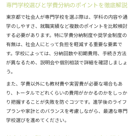
専門学校選びと学費分納のポイントを徹底解説
制
入学説明会を通じて知る学費分納や奨学金の活
東京都で社会人が専門学校を選ぶ際は、学科の内容や通
用法
学のしやすさ、就職実績など複数のポイントを比較検討
する必要があります。特に学費分納制度や奨学金制度の
日本橋校入学説明会開催で確認できる学費
有無は、社会人にとって負担を軽減する重要な要素で
支援制度
す。学校によっては、分納回数や初期費用、手続き方法
社会人入学説明会東京都での奨学金相談の
が異なるため、説明会や個別相談で詳細を確認しましょ
ポイント
う。
再進学を後押しする分納プラン活用の流れ
また、学費以外にも教材費や実習費が必要な場合もあ
専門学校選びと経済的負担軽減の工夫を徹
り、トータルでどれくらいの費用がかかるのかをしっか
底解説
り把握することが失敗を防ぐコツです。進学後のライフ
説明会参加で知る費用面の疑問解消法
プランや家計とのバランスを考慮しながら、最適な専門
学校選びを進めてください。