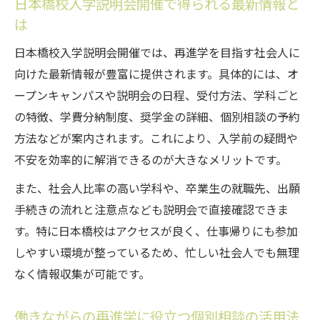
日本橋校入学説明会開催で得られる最新情報と
ントを学ぶ
は
保護者説明会と個別相談の違いを理解しよ
日本橋校入学説明会開催では、再進学を目指す社会人に
う
向けた最新情報が豊富に提供されます。具体的には、オ
再進学者比率やサポート内容をしっかり確
ープンキャンパスや説明会の日程、受付方法、学科ごと
認
の特徴、学費分納制度、奨学金の詳細、個別相談の予約
自分に合った専門学校を見極める実践的ア
方法などが案内されます。これにより、入学前の疑問や
ドバイス
不安を効率的に解消できるのが大きなメリットです。
東京都でキャリアチェンジを考える方の説明会
また、社会人比率の高い学科や、卒業生の就職先、出願
体験記
手続きの流れと注意点なども説明会で直接確認できま
日本橋校入学説明会開催で得たリアルな体
す。特に日本橋校はアクセスが良く、仕事帰りにも参加
験談
しやすい環境が整っているため、忙しい社会人でも無理
社会人入学説明会東京都参加者の声と感想
なく情報収集が可能です。
を紹介
働きながら資格取得を目指す体験者の実例
働きながらの再進学に役立つ個別相談の活用法