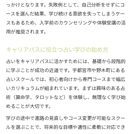
っかけとなります。失敗例として、自己分析をせずにコ
自己理解を深める栃木の占い学び方
ースを選んだ結果、学び続ける意欲を失ってしまうケー
占いスクールで自己分析力を高める秘訣
スもあるため、入学前のカウンセリングや体験受講の活
栃木で人気の占いスクール活用術とは
用が推奨されます。
自分らしい生き方発見に役立つ占い学び
キャリアパスに役立つ占い学びの始め方
占いスクールが心理的な自信を育てる理由
栃木の占いスクールで得る自己成長の実感
占いをキャリアパスに活かすためには、基礎から段階的
に学ぶことが成功の近道です。宇都宮市や野木町にある
夢を形にする占いスクール選びの極意
占いスクールでは、初心者向けから専門コースまで幅広
占いスクール選びで失敗しないポイント解
いカリキュラムが組まれています。まずは興味のある占
説
術（算命学、タロットなど）を体験し、無理なく学び始
理想の未来に近づく占いスクール見極め術
めることが大切です。
占いスクール比較で納得できる選択をする
学びの途中で進路の見直しやコース変更が可能なスクー
方法
ルを選ぶことで、将来的な目標や適性に柔軟に対応でき
占いスクール選びに必要な自己分析の進め