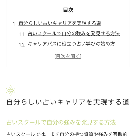
目次
自分らしい占いキャリアを実現する道
占いスクールで自分の強みを発見する方法
キャリアパスに役立つ占い学びの始め方
未経験から占いスクールで新たな一歩を踏
み出す
占いスクール選びが人生設計に与える影響
占いを仕事に活かすキャリア形成のポイン
ト
自分らしい占いキャリアを実現する道
占いスクールで叶える未来設計のコツ
占いスクール選びで未来が変わる理由とは
占いスクールで自分の強みを発見する方法
夢を実現するための占いスクール活用術
占いスクールでは、まず自分の持つ資質や強みを客観的
占いスクールで描く理想のキャリアパス戦