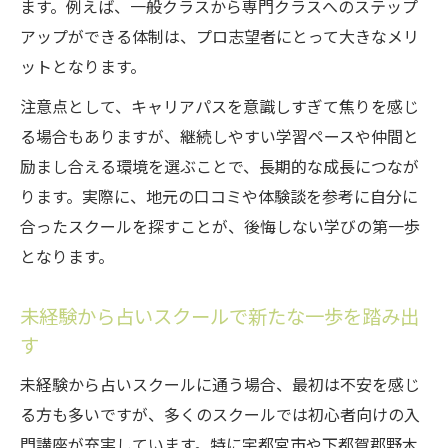
ます。例えば、一般クラスから専門クラスへのステップ
方
アップができる体制は、プロ志望者にとって大きなメリ
夢を叶える占いスクール活用のメリット
ットとなります。
転職や適職探しに活きる占いスキル養成
注意点として、キャリアパスを意識しすぎて焦りを感じ
占いスクールで身につく転職向けスキルと
る場合もありますが、継続しやすい学習ペースや仲間と
は
励まし合える環境を選ぶことで、長期的な成長につなが
適職発見に役立つ占いスクール活用法を解
ります。実際に、地元の口コミや体験談を参考に自分に
説
合ったスクールを探すことが、後悔しない学びの第一歩
占いスキルがキャリアアップに繋がる理由
となります。
占いスクールで学ぶ仕事選びのポイント
占いスクール卒業後の転職活動成功例
未経験から占いスクールで新たな一歩を踏み出
す
未経験から占いスクールに通う場合、最初は不安を感じ
る方も多いですが、多くのスクールでは初心者向けの入
門講座が充実しています。特に宇都宮市や下都賀郡野木