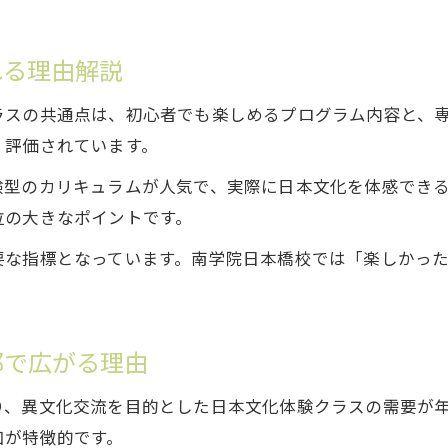
南学院日本橋校9月生募集は初心者に安心
初めての日本文化体験も南学院日本橋校で
れる理由解説
日本文化体験ランキング初心者向けの選び方
初心者が選ぶべき日本文化体験イベントとは
ラスの共通点は、初心者でも楽しめるプログラム内容と、
南学院日本橋校9月生募集で学ぶ体験の流れ
く評価されています。
英語対応で広がる日本文化体験の世界
験型のカリキュラムが人気で、実際に日本文化を体感でき
南学院日本橋校9月生募集は英語対応で安心
位の大きなポイントです。
英語対応日本文化体験で海外ゲストも満足
要な指標となっています。南学院日本橋校では「楽しかっ
南学院日本橋校9月生募集と英語サポートの魅力
英語対応日本文化体験施設の選び方ガイド
外国人向け日本文化体験は英語対応が鍵
都で広がる理由
り、異文化交流を目的とした日本文化体験クラスの需要が
加が特徴的です。