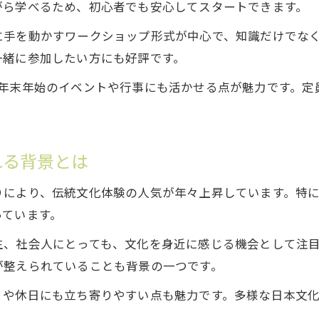
がら学べるため、初心者でも安心してスタートできます。
南学院日本橋校9月生募集は外国人にもおすすめ
に手を動かすワークショップ形式が中心で、知識だけでな
外国人向け日本文化体験イベントの選び方
一緒に参加したい方にも好評です。
日本文化体験 外国人向け簡単プログラムの魅力
、年末年始のイベントや行事にも活かせる点が魅力です。定
東京都で外国人が楽しむ日本文化体験ランキング
南学院日本橋校9月生募集で安心の英語対応体験
家族で楽しむ東京都の伝統体験ガイド
れる背景とは
南学院日本橋校9月生募集は家族体験に最適
りにより、伝統文化体験の人気が年々上昇しています。特
子供も感動する日本文化体験の選び方
っています。
日本文化体験施設で家族の思い出を作る方法
生、社会人にとっても、文化を身近に感じる機会として注
東京都で家族向け日本文化体験を楽しむコツ
が整えられていることも背景の一つです。
南学院日本橋校9月生募集で親子体験を満喫
りや休日にも立ち寄りやすい点も魅力です。多様な日本文
初心者に優しい日本文化体験クラス特集