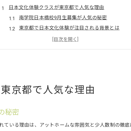
日本文化体験クラスが東京都で人気な理由
南学院日本橋校9月生募集が人気の秘密
東京都で日本文化体験が注目される背景とは
日本文化体験ランキングで選ばれる理由解説
外国人向け日本文化体験が東京都で広がる理由
日本文化体験イベントに参加する魅力とは
南学院日本橋校9月生募集で叶う和の魅力
南学院日本橋校9月生募集で味わう和の美しさ
が東京都で人気な理由
少人数制で深める日本文化体験の魅力紹介
日本文化体験施設としての南学院日本橋校の強み
日本人向け日本文化体験も充実の南学院日本橋校
の秘密
南学院日本橋校9月生募集で体験できる伝統工芸
ばれている理由は、アットホームな雰囲気と少人数制の徹底
外国人向け日本文化体験も充実のコツ