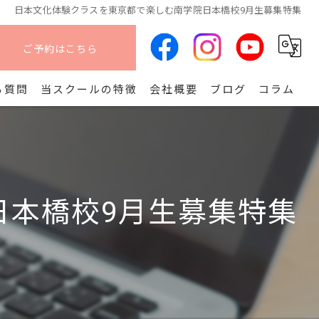
日本文化体験クラスを東京都で楽しむ南学院日本橋校9月生募集特集
ご予約はこちら
る質問
当スクールの特徴
会社概要
ブログ
コラム
オンライン
算命学
日本橋校9月生募集特集
副業
コース
開講