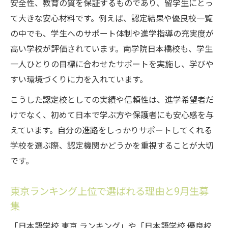
安全性、教育の質を保証するものであり、留学生にとっ
進学力
て大きな安心材料です。例えば、認定結果や優良校一覧
南学院日本橋校9月生募集が進学希望者に選
の中でも、学生へのサポート体制や進学指導の充実度が
ばれる理由
高い学校が評価されています。南学院日本橋校も、学生
日本語教育の質を求めるなら知っておきたい選
一人ひとりの目標に合わせたサポートを実施し、学びや
び方
すい環境づくりに力を入れています。
南学院日本橋校9月生募集で得られる学習環
こうした認定校としての実績や信頼性は、進学希望者だ
境の質
けでなく、初めて日本で学ぶ方や保護者にも安心感を与
認定日本語教育機関の選び方と南学院日本
えています。自分の進路をしっかりサポートしてくれる
橋校の強み
学校を選ぶ際、認定機関かどうかを重視することが大切
日本語学校優良校一覧を参考にした選択ポ
です。
イント
東京ランキング上位で選ばれる理由と9月生募
法務省告示日本語教育機関一覧で比較する
集
重要性
南学院日本橋校9月生募集を選ぶ際の見るべ
「日本語学校 東京 ランキング」や「日本語学校 優良校