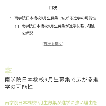
目次
南学院日本橋校9月生募集で広がる進学の可能性
南学院日本橋校9月生募集が進学に強い理由
を解説
認定日本語教育機関一覧から見る南学院日
本橋校の魅力
東京ランキング上位で選ばれる理由と9月生
募集
南学院日本橋校9月生が選ぶ進学ルートの特
南学院日本橋校9月生募集で広がる進
徴とは
学の可能性
優良校一覧でも注目の南学院日本橋校9月生
募集
認定日本語教育機関選びで未来を切り拓く方法
南学院日本橋校9月生募集が進学に強い理由を