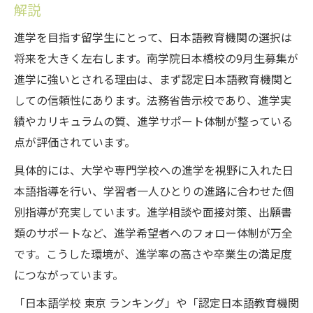
解説
南学院日本橋校9月生募集を認定機関で比較
検討
進学を目指す留学生にとって、日本語教育機関の選択は
認定日本語教育機関とは何かを理解する重
将来を大きく左右します。南学院日本橋校の9月生募集が
要性
進学に強いとされる理由は、まず認定日本語教育機関と
しての信頼性にあります。法務省告示校であり、進学実
認定日本語教育機関一覧を活用した進学戦
績やカリキュラムの質、進学サポート体制が整っている
略
点が評価されています。
法務省告示の日本語教育機関で学ぶ安心感
認定結果を踏まえた南学院日本橋校9月生募
具体的には、大学や専門学校への進学を視野に入れた日
集の選び方
本語指導を行い、学習者一人ひとりの進路に合わせた個
別指導が充実しています。進学相談や面接対策、出願書
東京の日本語教育で実現させるキャリアアップ
類のサポートなど、進学希望者へのフォロー体制が万全
南学院日本橋校9月生募集で広がる就職の選
です。こうした環境が、進学率の高さや卒業生の満足度
択肢
につながっています。
東京の日本語学校ランキングとキャリア形
「日本語学校 東京 ランキング」や「認定日本語教育機関
成の関係