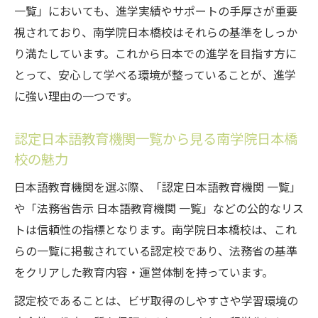
一覧」においても、進学実績やサポートの手厚さが重要
認定日本語教育機関で学ぶことが就労に有
視されており、南学院日本橋校はそれらの基準をしっか
利な理由
り満たしています。これから日本での進学を目指す方に
優良校一覧で見るキャリアサポート体制の
とって、安心して学べる環境が整っていることが、進学
充実度
に強い理由の一つです。
南学院日本橋校9月生募集が持つ進学実績と
就職力
認定日本語教育機関一覧から見る南学院日本橋
進学志望なら注目の南学院日本橋校9月生募集
校の魅力
南学院日本橋校9月生募集の進学サポート内
日本語教育機関を選ぶ際、「認定日本語教育機関 一覧」
容とは
や「法務省告示 日本語教育機関 一覧」などの公的なリス
東京日本語教育センター評判と南学院日本
トは信頼性の指標となります。南学院日本橋校は、これ
橋校の比較
らの一覧に掲載されている認定校であり、法務省の基準
認定日本語教育機関一覧2025から進学先を
をクリアした教育内容・運営体制を持っています。
選ぶ利点
認定校であることは、ビザ取得のしやすさや学習環境の
優良校一覧で評価される南学院日本橋校の