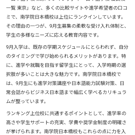
き基準
一覧 東京」など、多くの比較サイトや進学希望者の口コ
東京の認定日本語機関で安心して学ぶ秘訣
ミで、南学院日本橋校は上位にランクインしています。
その理由の一つが、9月生募集の柔軟な受け入れ体制と、
南学院日本橋校9月生募集で安心できる理由
学生の多様なニーズに応える教育内容です。
を紹介
認定日本語教育機関一覧で確認する信頼性
9月入学は、既存の学期スケジュールにとらわれず、自分
の高さ
のタイミングで学び始められるメリットがあります。特
に、進学や就職を目指す留学生にとって、入学時期の選
東京日本語教育センター評判と安心感の違
択肢が多いことは大きな魅力です。南学院日本橋校で
い
は、9月生にも進学対策講座や日本語能力試験対策、日
法務省告示日本語教育機関一覧の活用方法
常会話からビジネス日本語まで幅広く学べるカリキュラ
南学院日本橋校9月生募集で安心して学べる
ムが整っています。
環境
ランキング上位校に共通するポイントとして、進学率の
高さや学生サポートの充実、学費や奨学金制度の明確さ
が挙げられます。南学院日本橋校もこれらの点に力を入