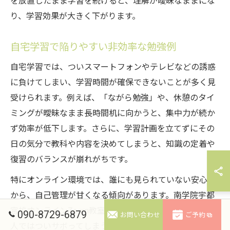
を放置したまま学習を続けると、理解が曖昧なままにな
り、学習効果が大きく下がります。
自宅学習で陥りやすい非効率な勉強例
自宅学習では、ついスマートフォンやテレビなどの誘惑
に負けてしまい、学習時間が確保できないことが多く見
受けられます。例えば、「ながら勉強」や、休憩のタイ
ミングが曖昧なまま長時間机に向かうと、集中力が続か
ず効率が低下します。さらに、学習計画を立てずにその
日の気分で教科や内容を決めてしまうと、知識の定着や
復習のバランスが崩れがちです。
特にオンライン環境では、誰にも見られていない安心感
から、自己管理が甘くなる傾向があります。南学院宇都
宮校オンラインZoom教室の受講生の声でも、「自分一
090-8729-6879
お問い合わせ
ご予約
人ではついサボってしまう」という意見がありました。