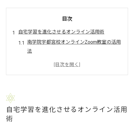
目次
自宅学習を進化させるオンライン活用術
南学院宇都宮校オンラインZoom教室の活用
法
自宅学習を効率化するオンライン導入のコ
ツ
Zoomオンライン教室で習慣化が叶う理由と
は
自宅で学ぶメリットとデメリットの整理
自宅学習を進化させるオンライン活用
オンライン学習で集中力を維持するポイン
術
ト
南学院宇都宮校で学ぶZoom教室7月生の魅力