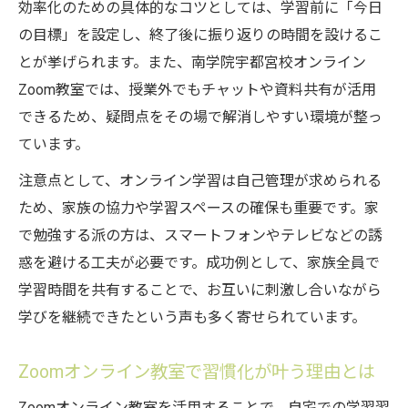
南学院宇都宮校オンラインで避けたい学習
効率化のための具体的なコツとしては、学習前に「今日
法
の目標」を設定し、終了後に振り返りの時間を設けるこ
自宅学習で陥りやすい非効率な勉強例
とが挙げられます。また、南学院宇都宮校オンライン
Zoom教室では、授業外でもチャットや資料共有が活用
Zoom教室のサポートで習慣化を見直す方法
できるため、疑問点をその場で解消しやすい環境が整っ
やってはいけない勉強法と改善のヒント
ています。
南学院宇都宮校Zoom教室7月生募集と正し
注意点として、オンライン学習は自己管理が求められる
い学び
ため、家族の協力や学習スペースの確保も重要です。家
自宅で学ぶ新時代、集中力アップへの導線
で勉強する派の方は、スマートフォンやテレビなどの誘
南学院宇都宮校オンラインで集中力を高め
惑を避ける工夫が必要です。成功例として、家族全員で
る工夫
学習時間を共有することで、お互いに刺激し合いながら
自宅で学ぶZoom教室受講メリットと集中法
学びを継続できたという声も多く寄せられています。
家庭学習で集中力維持に役立つ具体策
Zoom教室7月生募集がもたらす学びの進化
Zoomオンライン教室で習慣化が叶う理由とは
南学院宇都宮校オンラインで集中力が続く
Zoomオンライン教室を活用することで、自宅での学習習