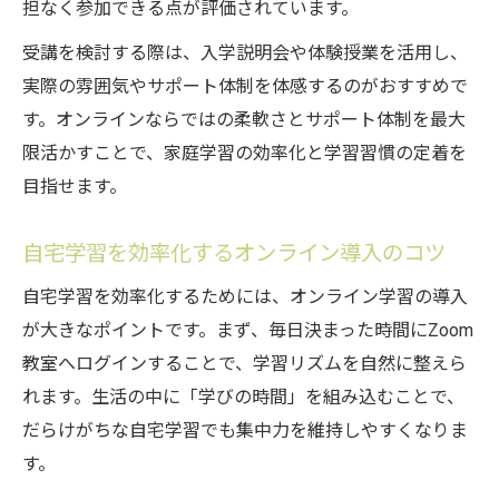
担なく参加できる点が評価されています。
20:8:2勉強法の実践例とその効果を紹介
受講を検討する際は、入学説明会や体験授業を活用し、
南学院宇都宮校Zoom教室7月生募集と実践
実際の雰囲気やサポート体制を体感するのがおすすめで
力
す。オンラインならではの柔軟さとサポート体制を最大
オンライン教室で習慣化が叶う理由を解説
限活かすことで、家庭学習の効率化と学習習慣の定着を
南学院宇都宮校Zoom教室で習慣化が続く仕
目指せます。
組み
自宅学習の習慣化にオンラインが役立つ理
自宅学習を効率化するオンライン導入のコツ
由
自宅学習を効率化するためには、オンライン学習の導入
Zoom教室7月生募集で学ぶ継続力アップ法
が大きなポイントです。まず、毎日決まった時間にZoom
オンライン教室が家庭学習を支えるサポー
教室へログインすることで、学習リズムを自然に整えら
ト
れます。生活の中に「学びの時間」を組み込むことで、
南学院宇都宮校Zoomでの習慣化実例を紹介
だらけがちな自宅学習でも集中力を維持しやすくなりま
す。
やってはいけない勉強法と効果的な改善策