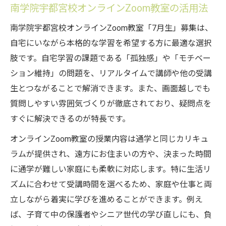
南学院宇都宮校オンラインZoom教室の活用法
Zoom教室7月生募集で自宅学習が変わる理
由
南学院宇都宮校オンラインZoom教室「7月生」募集は、
南学院宇都宮校オンラインの安心サポート
自宅にいながら本格的な学習を希望する方に最適な選択
体制
肢です。自宅学習の課題である「孤独感」や「モチベー
家庭で続けやすいオンライン学習の秘訣
ション維持」の問題を、リアルタイムで講師や他の受講
生とつながることで解消できます。また、画面越しでも
南学院宇都宮校Zoom教室のメリットを徹底
質問しやすい雰囲気づくりが徹底されており、疑問点を
解説
すぐに解決できるのが特長です。
自宅で学ぶ学習リズム作りのポイント
オンラインZoom教室の授業内容は通学と同じカリキュ
家庭学習を続けるコツと20:8:2勉強法の実践
ラムが提供され、遠方にお住まいの方や、決まった時間
南学院宇都宮校オンラインで20:8:2勉強法を
に通学が難しい家庭にも柔軟に対応します。特に生活リ
学ぶ
ズムに合わせて受講時間を選べるため、家庭や仕事と両
自宅で学ぶ習慣化に役立つ時間配分の工夫
立しながら着実に学びを進めることができます。例え
Zoom教室で家庭学習を続けるモチベーショ
ば、子育て中の保護者やシニア世代の学び直しにも、負
ン維持