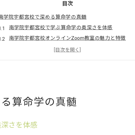
目次
南学院宇都宮校で深める算命学の真髄
南学院宇都宮校で学ぶ算命学の奥深さを体感
南学院宇都宮校オンラインZoom教室の魅力と特徴
算命学が自己理解にどう役立つか徹底解説
オンラインで学ぶ算命学と陰陽五行の基礎
南学院宇都宮校で出会う伝統と現代の融合
オンラインZoom教室で広がる新たな学び
オンラインZoom教室の南学院宇都宮校7月生募集情報
める算命学の真髄
自宅で算命学と陰陽五行を体系的に学ぶメリット
南学院宇都宮校ならではのオンライン指導法を紹介
Zoom教室で得られるサポートと成長のポイント
奥深さを体感
南学院宇都宮校オンライン講座の学びやすさを実感