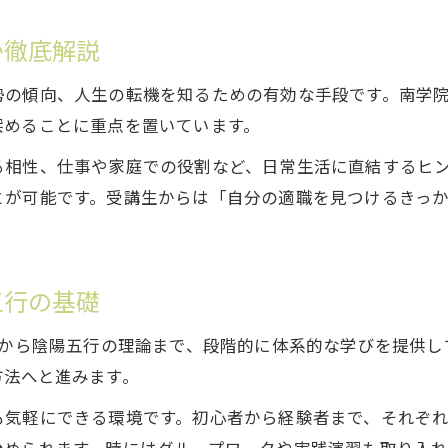
人生を変える南学院宇都宮校の独自カリキュラム
南学院宇都宮校独自の算命学カリキュラムを徹底解説
か徹底解説
オンラインZoom教室で実感できる独自メソッド
勢の傾向、人生の転機を知るための有効な手段です。南学
伝統理論と現代学習が融合した学びの特徴
深めることに重点を置いています。
7月生募集で始まる人生を変える学びの一歩
る相性、仕事や家庭での役割など、日常生活に直結するヒ
算命学と陰陽五行を総合的に学ぶ独自プログラム
とが可能です。受講生からは「自分の適職を見つけるきっ
今こそ始めたい算命学オンライン学習の魅力
南学院宇都宮校オンラインZoom教室7月生で始める理
今だからこそオンラインで学ぶ算命学の価値
五行の基礎
7月生募集に参加して未来を変えるチャンス
造から陰陽五行の理論まで、段階的に体系的な学びを提供
南学院宇都宮校のオンライン学習が選ばれる理由
方法へと進みます。
算命学と陰陽五行を自宅で学ぶ新しいスタイル
も気軽にできる環境です。初心者から経験者まで、それぞ