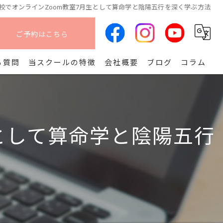
校でオンラインZoom教室7月生として算命学と陰陽五行を深く学ぶ方法
ご予約はこちら
る質問
当スクールの特徴
会社概要
ブログ
コラム
オンライン
算命学
として算命学と陰陽五行
副業
コース
開講