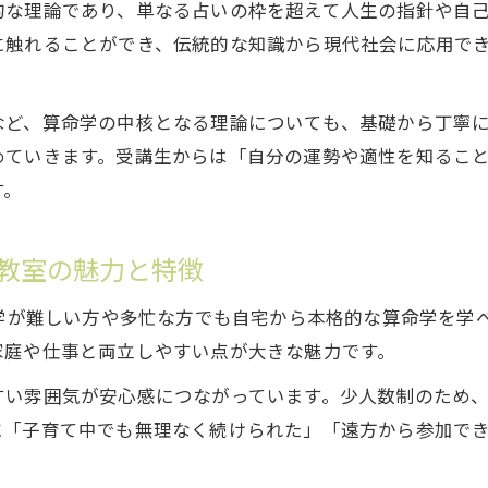
的な理論であり、単なる占いの枠を超えて人生の指針や自
算命学と陰陽五行を本格的に体験する機会
に触れることができ、伝統的な知識から現代社会に応用で
南学院宇都宮校で算命学と陰陽五行を深く体験
オンラインZoom教室で本格実践できる算命学講座
など、算命学の中核となる理論についても、基礎から丁寧
7月生募集で得られる体験型学習のポイント
めていきます。受講生からは「自分の運勢や適性を知るこ
陰陽五行理論を南学院宇都宮校で実践的に学ぶ方法
す。
算命学の命式作成をオンラインで実習できる利点
7月生募集で自己理解を飛躍的に深める
m教室の魅力と特徴
南学院宇都宮校オンラインZoom教室7月生で叶う自己
通学が難しい方や多忙な方でも自宅から本格的な算命学を学
7月生募集の南学院宇都宮校がもたらす学びの変化
家庭や仕事と両立しやすい点が大きな魅力です。
算命学と陰陽五行で人生観を深める7月生の体験談
すい雰囲気が安心感につながっています。少人数制のため
自己分析を進化させるオンライン学習の魅力
に「子育て中でも無理なく続けられた」「遠方から参加で
7月生ならではのサポート体制と成長の理由