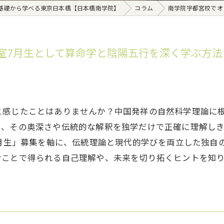
基礎から学べる東京日本橋【日本橋南学院】
コラム
南学院宇都宮校でオ
教室7月生として算命学と陰陽五行を深く学ぶ方法
と感じたことはありませんか？中国発祥の自然科学理論に
し、その奥深さや伝統的な解釈を独学だけで正確に理解し
7月生」募集を軸に、伝統理論と現代的学びを両立した独自
むことで得られる自己理解や、未来を切り拓くヒントを知