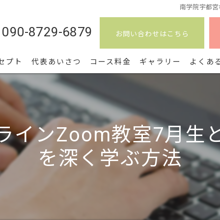
南学院宇都宮
090-8729-6879
お問い合わせはこちら
セプト
代表あいさつ
コース料金
ギャラリー
よくあ
ラインZoom教室7月生
を深く学ぶ方法