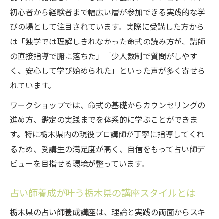
失敗しない占い師養成スクール比較の視点
初心者から経験者まで幅広い層が参加できる実践的な学
占い師養成とスクールのサポート内容を確
びの場として注目されています。実際に受講した方から
認
は「独学では理解しきれなかった命式の読み方が、講師
の直接指導で腑に落ちた」「少人数制で質問がしやす
栃木県でスクールを選ぶ際の重要ポイント
く、安心して学び始められた」といった声が多く寄せら
占い師養成スクールのカリキュラムを徹底
れています。
比較
ワークショップでは、命式の基礎からカウンセリングの
未経験者にも合う栃木県の占い師技術習得法
進め方、鑑定の実践までを体系的に学ぶことができま
未経験から始める栃木県の占い師養成講座
す。特に栃木県内の現役プロ講師が丁寧に指導してくれ
初心者歓迎の占い師養成ワークショップの
るため、受講生の満足度が高く、自信をもって占い師デ
特徴
ビューを目指せる環境が整っています。
栃木県で学ぶ占い師養成の基礎ステップ解
説
占い師養成が叶う栃木県の講座スタイルとは
占い師養成で未経験者が安心できるサポー
栃木県の占い師養成講座は、理論と実践の両面からスキ
ト