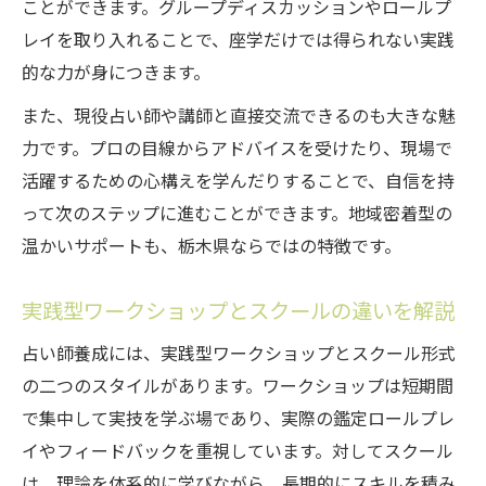
占い師養成で実感する新しい学び方の魅力
ことができます。グループディスカッションやロールプ
レイを取り入れることで、座学だけでは得られない実践
スクール形式のワークショップ活用ポイン
的な力が身につきます。
ト
占い師養成ワークショップならではの実践
また、現役占い師や講師と直接交流できるのも大きな魅
例
力です。プロの目線からアドバイスを受けたり、現場で
活躍するための心構えを学んだりすることで、自信を持
栃木県で広がる占い技術の学び直し体験
って次のステップに進むことができます。地域密着型の
理論と実践を兼ね備えた占い師養成の歩み方
温かいサポートも、栃木県ならではの特徴です。
理論と実践が融合した占い師養成スクール
選び
実践型ワークショップとスクールの違いを解説
栃木県で学べる実践的な占い師養成の流れ
占い師養成には、実践型ワークショップとスクール形式
ワークショップ参加で理論と実技を同時習
の二つのスタイルがあります。ワークショップは短期間
得
で集中して実技を学ぶ場であり、実際の鑑定ロールプレ
占い師養成の歩み方と未来へのステップ紹
イやフィードバックを重視しています。対してスクール
介
は、理論を体系的に学びながら、長期的にスキルを積み