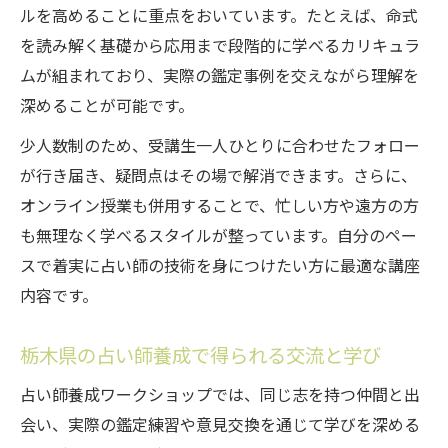
ルを高めることに重点をおいています。たとえば、命式
スクールで学ぶ占い師養成の初歩的な内容
を読み解く基礎から応用まで段階的に学べるカリキュラ
占い師養成で身につける実践力とサポート体制
ムが組まれており、実際の鑑定事例を交えながら理解を
占い師養成で実践力が身につく学び方の工
深めることが可能です。
夫
少人数制のため、受講生一人ひとりに合わせたフォロー
栃木県のスクールが提供する手厚いサポー
が行き届き、疑問点はその場で解消できます。さらに、
ト紹介
オンライン授業も併用することで、忙しい方や遠方の方
実践型占い師養成で得られる技術と経験
も無理なく学べるスタイルが整っています。自分のペー
占い師養成ワークショップのフィードバッ
スで着実に占い師の技術を身につけたい方に最適な講座
ク体制
内容です。
卒業後も続く栃木県のサポートサービス例
栃木県の占い師養成で得られる交流と学び
ワークショップで得る占い技術の新しい学び方
栃木県のワークショップで身につく占い技
占い師養成ワークショップでは、同じ志を持つ仲間と出
術
会い、実際の鑑定練習や意見交換を通じて学びを深める