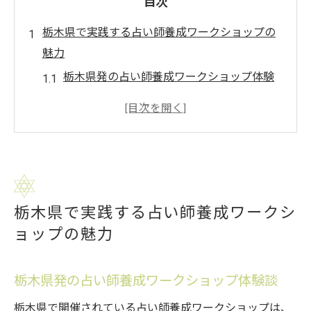
目次
栃木県で実践する占い師養成ワークショップの
魅力
栃木県発の占い師養成ワークショップ体験
談
占い師養成が叶う栃木県の講座スタイルと
は
栃木県の占い師養成で得られる交流と学び
実践型ワークショップとスクールの違いを
栃木県で実践する占い師養成ワークシ
解説
ョップの魅力
栃木県で人気の占い師養成サポート体制を
紹介
占い師養成スクール選びに役立つポイント紹介
栃木県発の占い師養成ワークショップ体験談
栃木県の占い師養成スクール選び方のコツ
栃木県で開催されている占い師養成ワークショップは、