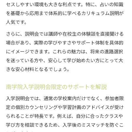
は
セスしやすい環境も大きな利点です。特に、占いの知識
栃木県での説明会参加者向け活用ポイント
を基礎から応用まで体系的に学べるカリキュラム説明が
南学院入学説明会の特典を効率よく受ける
人気です。
秘訣
さらに、説明会では講師や在校生の体験談を直接聞ける
地元で役立つ南学院入学説明会特典の活か
場合があり、実際の学びやすさやサポート体制を具体的
し方
にイメージできます。これらの魅力は、将来の進路選択
南学院入学説明会参加前の準備ポイント紹
を迷っている方や、安心して学び始めたい方にとって大
介
きな安心材料となるでしょう。
参加するだけで得られる南学院の特典とは
南学院入学説明会限定のサポートを解説
南学院入学説明会参加で得られる特典を解
説
入学説明会では、通常の学校案内だけでなく、参加者限
定の個別カウンセリングや学習計画のアドバイスが受け
説明会に出席するだけで享受できるメリッ
られることが特長です。例えば、自分に合ったクラスや
ト
学び方を相談できるため、入学後のミスマッチを防ぐこ
南学院入学説明会参加者限定の特典一覧