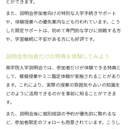
とができます。
気軽な参加で得られる南学院のサポート内
容
また、説明会参加者向けの特別な入学手続きサポート
や、体験授業への優先案内なども行われています。こう
南学院入学説明会の参加特典を最大限活用
した限定サポートは、初めて専門的な学びに挑戦する方
しよう
や、学習継続に不安がある方にも好評です。
入学説明会の特徴的なメリットを深掘り
南学院入学説明会ならではの強みを徹底解
説明会参加者だけの特典を体験してみよう
説
南学院入学説明会では、参加者だけが体験できる特典と
説明会参加による独自メリットを知ろう
して、模擬授業やミニ鑑定体験が実施されることがあり
南学院入学説明会の特徴的な魅力を発見
ます。これにより、実際の授業の雰囲気や占いの知識を
参加する価値が高い南学院入学説明会の理
どのように活用できるのかを事前に知ることができま
由
す。
南学院入学説明会のメリットを比較しよう
また、説明会後に個別相談の予約が優先的に取れるな
ど、参加者限定のフォローも用意されています。こうし