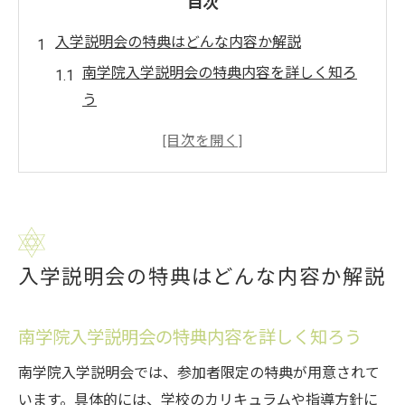
目次
入学説明会の特典はどんな内容か解説
南学院入学説明会の特典内容を詳しく知ろ
う
参加で得られる南学院入学説明会の魅力と
は
南学院入学説明会限定のサポートを解説
説明会参加者だけの特典を体験してみよう
南学院入学説明会の特典活用ポイント紹介
入学説明会の特典はどんな内容か解説
南学院の説明会で得られるサポートまとめ
南学院入学説明会で受けられるサポート一
南学院入学説明会の特典内容を詳しく知ろう
覧
説明会参加による学習支援の具体例を紹介
南学院入学説明会では、参加者限定の特典が用意されて
います。具体的には、学校のカリキュラムや指導方針に
南学院入学説明会で相談できる内容とは