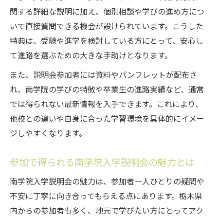
関する詳細な説明に加え、個別相談や学びの進め方につ
進学準備に役立つ説明会サポートの使い方
いて直接質問できる機会が設けられています。こうした
南学院入学説明会ならではの支援体制とは
特典は、受験や進学を検討している方にとって、安心し
特典を活用した進路選びの新しい視点
て進路を選ぶための大きな手助けとなります。
南学院入学説明会特典が進路選択に役立つ
また、説明会参加者には資料やパンフレットが配布さ
理由
れ、南学院の学びの特徴や卒業生の進路実績など、通常
特典活用で広がる進学の選択肢と可能性
では得られない最新情報を入手できます。これにより、
南学院入学説明会の特典から得る新たな視
他校との違いや自身に合った学習環境を具体的にイメー
点
ジしやすくなります。
進路に迷った時こそ説明会特典を活用しよ
う
参加で得られる南学院入学説明会の魅力とは
南学院入学説明会特典を活かす進学準備術
南学院入学説明会の魅力は、参加者一人ひとりの疑問や
栃木県で南学院説明会を有意義に使う方法
不安に丁寧に向き合ってもらえる点にあります。栃木県
南学院入学説明会を最大限活用するコツと
内からの参加者も多く、地元で学びたい方にとってアク