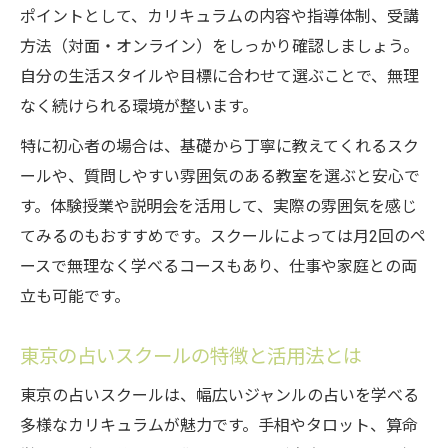
は
ポイントとして、カリキュラムの内容や指導体制、受講
自分に合う占いスクールを見極める方法
方法（対面・オンライン）をしっかり確認しましょう。
自分の生活スタイルや目標に合わせて選ぶことで、無理
占い練習を続けやすいスクールの特徴
なく続けられる環境が整います。
サポート体制が充実した占いスクールの選
び方
特に初心者の場合は、基礎から丁寧に教えてくれるスク
ールや、質問しやすい雰囲気のある教室を選ぶと安心で
占いスクールで身につく実践スキルとは
す。体験授業や説明会を活用して、実際の雰囲気を感じ
占い練習で得られる実践スキルを徹底解説
てみるのもおすすめです。スクールによっては月2回のペ
占いスクールで身につくカウンセリング力
ースで無理なく学べるコースもあり、仕事や家庭との両
とは
立も可能です。
占い練習で養う直感力と判断力の伸ばし方
占いスクールが教える対話力アップのコツ
東京の占いスクールの特徴と活用法とは
実践的な占い練習で自信を育てる方法
東京の占いスクールは、幅広いジャンルの占いを学べる
恋愛や仕事の悩みに効く占い練習術
多様なカリキュラムが魅力です。手相やタロット、算命
占いスクールで恋愛や仕事の悩みを解決す