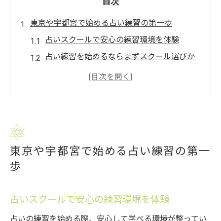
目次
東京や宇都宮で始める占い練習の第一歩
占いスクールで安心の練習環境を体験
占い練習を始めるならまずスクール選びか
ら
東京の占いスクールの特徴と活用法とは
宇都宮で占いスクールを活用するメリット
初心者が占い練習で得られる気づきと成長
占いスクール活用で自分らしさを磨く方法
東京や宇都宮で始める占い練習の第一
占いスクールで自分らしい練習スタイルを
歩
発見
占い練習を通じて直観力と個性を伸ばすポ
占いスクールで安心の練習環境を体験
イント
自分の強みを活かす占いスクールの活用法
占いの練習を始める際、安心して学べる環境が整ってい