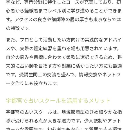
学など、専門分野に特化したコースが充実しており、初
る方法
心者から経験者までレベル別に学び進めることができま
実生活に役立つ占い練習の具体的な活用例
す。アクセスの良さや講師陣の層の厚さも東京ならでは
占い練習が悩み相談に強くなる理由とは
の特徴です。
占いスクールで身につく問題解決力の磨き
また、プロとして活動したい方向けの実践的なアドバイ
方
スや、実際の鑑定練習を重ねる場も用意されています。
恋愛や職場の悩みに寄り添う占い練習法
自分の悩みや目標に合わせて柔軟に選択できるため、将
来的に占い師を目指す方や副業に活かしたい方にも最適
です。受講生同士の交流も盛んで、情報交換やネットワ
ーク作りにも役立ちます。
宇都宮で占いスクールを活用するメリット
宇都宮の占いスクールは、地域密着型のきめ細やかな指
導が受けられる点が大きな魅力です。少人数制やアット
ホームな雰囲気で、初心者でも安心して質問できる環境