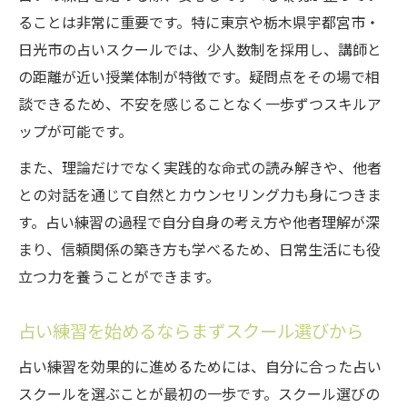
ることは非常に重要です。特に東京や栃木県宇都宮市・
占いスクールで自分らしさを引き出す秘訣
日光市の占いスクールでは、少人数制を採用し、講師と
占い練習で自信を持つための学び方とは
の距離が近い授業体制が特徴です。疑問点をその場で相
本格的な占い練習なら宇都宮・日光で
談できるため、不安を感じることなく一歩ずつスキルア
占いスクール選びが本格練習のカギとなる
ップが可能です。
理由
また、理論だけでなく実践的な命式の読み解きや、他者
宇都宮・日光エリアで学ぶ占い練習の魅力
との対話を通じて自然とカウンセリング力も身につきま
占いスクールで実践型の練習を重ねる方法
す。占い練習の過程で自分自身の考え方や他者理解が深
本格的な占い練習を支えるスクールの工夫
まり、信頼関係の築き方も学べるため、日常生活にも役
占いスクールの指導で得られる安心感
立つ力を養うことができます。
占い練習を支える安心のスクール選び方
占い練習を始めるならまずスクール選びから
占いスクール選びで重視すべきポイントを
解説
占い練習を効果的に進めるためには、自分に合った占い
安心して占い練習できるスクールの条件と
スクールを選ぶことが最初の一歩です。スクール選びの