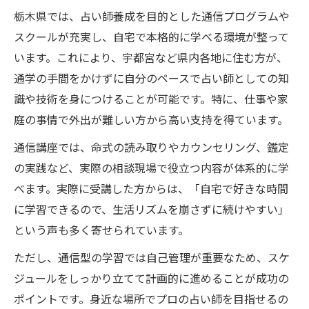
栃木県では、占い師養成を目的とした通信プログラムや
占い師養成で叶う自由な学び方
スクールが充実し、自宅で本格的に学べる環境が整って
生活に合わせた通信型スクールの選び方
います。これにより、宇都宮など県内各地に住む方が、
自分に合う栃木県の占い師養成スクール
通学の手間をかけずに自分のペースで占い師としての知
通信講座選びで重視したいポイント
識や技術を身につけることが可能です。特に、仕事や家
占い師養成の通信型はどう選ぶべきか
庭の事情で外出が難しい方から高い支持を得ています。
生活リズムに合わせるスクールの工夫
通信講座では、命式の読み取りやカウンセリング、鑑定
スクール選択で後悔しないために
の実践など、実際の相談現場で役立つ内容が体系的に学
栃木県発！占い師養成の新しい学び
べます。実際に受講した方からは、「自宅で好きな時間
に学習できるので、生活リズムを崩さずに続けやすい」
栃木県の占い師養成が注目される理由
という声も多く寄せられています。
通信とスクール併用の学び方が話題
占い師プログラムの最新トレンド
ただし、通信型の学習では自己管理が重要なため、スケ
ジュールをしっかり立てて計画的に進めることが成功の
自宅で受講できる養成講座の強み
ポイントです。身近な場所でプロの占い師を目指せるの
個性を活かす栃木県の占い師養成