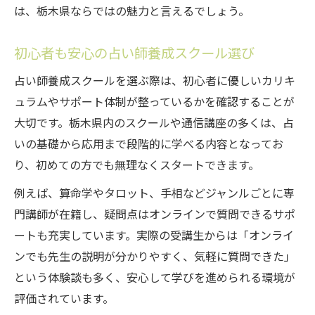
は、栃木県ならではの魅力と言えるでしょう。
スクール受講で得る占い技術の実践法
通信スクールで学ぶ占い技術の基本
初心者も安心の占い師養成スクール選び
栃木県の養成講座で身につくスキル
占い師養成スクールを選ぶ際は、初心者に優しいカリキ
占い師養成で役立つ実践的な学び
ュラムやサポート体制が整っているかを確認することが
スクールの講義を活かした実践方法
大切です。栃木県内のスクールや通信講座の多くは、占
通信講座と実技練習のバランス
いの基礎から応用まで段階的に学べる内容となってお
占い師養成を通じた自分らしい働き方
り、初めての方でも無理なくスタートできます。
自分らしく働くための占い師養成活用
例えば、算命学やタロット、手相などジャンルごとに専
通信スクールが叶える柔軟な働き方
門講師が在籍し、疑問点はオンラインで質問できるサポ
占い師プログラムで副業にも挑戦
ートも充実しています。実際の受講生からは「オンライ
ンでも先生の説明が分かりやすく、気軽に質問できた」
栃木県の占い師養成で得られる自信
という体験談も多く、安心して学びを進められる環境が
生活に寄り添う占い師の働き方提案
評価されています。