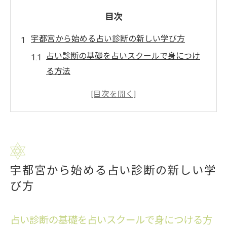
目次
宇都宮から始める占い診断の新しい学び方
占い診断の基礎を占いスクールで身につけ
る方法
宇都宮市で占いスクールを選ぶ際のポイン
トとは
手相や霊視に強い占いスクールの特徴を知
ろう
宇都宮の口コミで話題の占いスクール体験
宇都宮から始める占い診断の新しい学
談
び方
占い診断を学び自分を深く知るステップ解
説
占いスクールで叶える前向きな人生設計
占い診断の基礎を占いスクールで身につける方