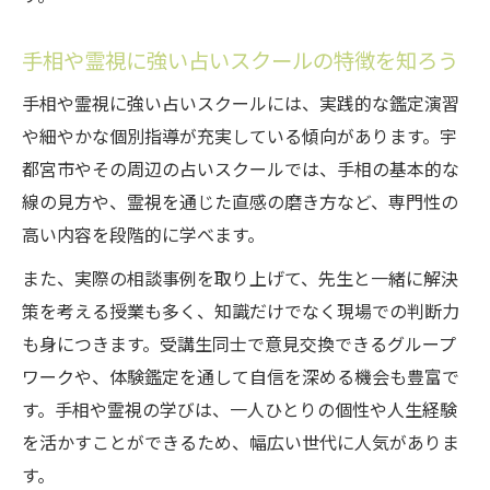
心に寄り添う占いで日常が変わる理由
手相や霊視に強い占いスクールの特徴を知ろう
心に寄り添う占い診断が日常にもたらす変
化
手相や霊視に強い占いスクールには、実践的な鑑定演習
占いスクールで学ぶ日常実践のコツを伝授
や細やかな個別指導が充実している傾向があります。宇
宇都宮市で人気の占い診断活用術まとめ
都宮市やその周辺の占いスクールでは、手相の基本的な
線の見方や、霊視を通じた直感の磨き方など、専門性の
口コミから分かる心に響く占いの選び方
高い内容を段階的に学べます。
霊視や手相が日常の悩み解決に役立つ理由
また、実際の相談事例を取り上げて、先生と一緒に解決
策を考える授業も多く、知識だけでなく現場での判断力
も身につきます。受講生同士で意見交換できるグループ
ワークや、体験鑑定を通して自信を深める機会も豊富で
す。手相や霊視の学びは、一人ひとりの個性や人生経験
を活かすことができるため、幅広い世代に人気がありま
す。