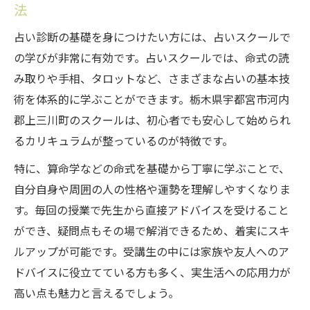
法
占いスクールで実現する前向きな人生設計
術
占い診断の基礎を身につけたい方には、占いスクールで
宇都宮市で学べる占い診断の実践的ノウハ
の学びが非常に有効です。占いスクールでは、命式の読
ウ
み取りや手相、タロットなど、さまざまな占いの基本技
術を体系的に学ぶことができます。栃木県宇都宮市河内
占いスクールのカリキュラムと学習サポー
郡上三川町のスクールは、初心者でも安心して始められ
ト
るカリキュラムが整っているのが特徴です。
口コミで評判の占いスクールの選び方ガイ
ド
特に、算命学などの命式を基礎から丁寧に学ぶことで、
手相や霊視の占いが人生設計に役立つ理由
自分自身や周囲の人の性格や運勢を理解しやすくなりま
す。毎回の授業で先生から直接アドバイスを受けること
自分自身を深く知る占い活用術を体験して
ができ、疑問点もその場で解消できるため、着実にスキ
占い診断で自分自身を深く知る方法とは
ルアップが可能です。受講生の中には家族や友人へのア
実践的な占いスクールで得られる気づき
ドバイスに役立てている方も多く、実生活への応用力が
宇都宮で人気の占い体験談を紹介します
高い点も魅力と言えるでしょう。
手相や霊視で人生の悩みに寄り添う活用術