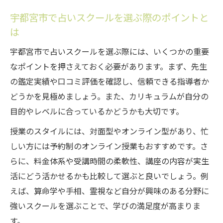
口コミから学ぶ納得の占い診断体験談集
宇都宮市で占いスクールを選ぶ際のポイントと
迷いを解決へ導く占い診断の効果とは
は
占い診断が迷いや悩みを解決へ導く仕組み
宇都宮市で占いスクールを選ぶ際には、いくつかの重要
宇都宮市の占いスクールで学ぶ効果的手法
なポイントを押さえておく必要があります。まず、先生
の鑑定実績や口コミ評価を確認し、信頼できる指導者か
霊視・手相がもたらす具体的な変化体験談
どうかを見極めましょう。また、カリキュラムが自分の
口コミ評価の高い占い診断の活用ポイント
目的やレベルに合っているかどうかも大切です。
占いスクール受講後の人生の変化に迫る
授業のスタイルには、対面型やオンライン型があり、忙
信頼できる占いスクール選びの秘訣を公開
しい方には予約制のオンライン授業もおすすめです。さ
信頼できる占いスクールの見極め方入門
らに、料金体系や受講時間の柔軟性、講座の内容が実生
口コミで評判の占いスクールの選び方とは
活にどう活かせるかも比較して選ぶと良いでしょう。例
宇都宮市で安心して学べる占い診断の特徴
えば、算命学や手相、霊視など自分が興味のある分野に
占いスクール選びで後悔しないポイント
強いスクールを選ぶことで、学びの満足度が高まりま
霊視や手相に強い講師陣の見分け方解説
す。