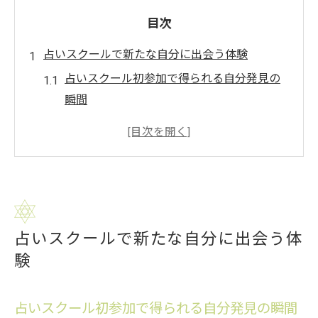
目次
占いスクールで新たな自分に出会う体験
占いスクール初参加で得られる自分発見の
瞬間
占いスクールの体験で広がる自己理解の第
一歩
占いスクールで新しい可能性に出会う理由
占いスクール体験が人生観を変えるきっか
け
占いスクールで新たな自分に出会う体
占いスクールを通じて感じる自分の変化と
験
は
自己理解が深まる占いスクール体験会
占いスクール初参加で得られる自分発見の瞬間
占いスクール体験会で自己理解を深める方