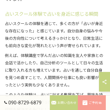
占いスクール体験で占いを身近に感じる瞬間
占いスクールの体験を通じて、多くの方が「占いが身近
な存在になった」と感じています。自分自身の悩みや今
後の方向性について考えるきっかけとなり、日常生活に
も前向きな変化が現れたという声が寄せられています。
例えば、体験講座で学んだ占いの知識を友人や家族との
会話で活かしたり、自己分析のツールとして日々の生活
に取り入れる方も増えています。占いを通して自分自身
を見つめ直すことで、人間関係や仕事にも良い影響があ
ったという実例も少なくありません。
このような体験は、占いに対する敷居を下げ、興味を持
090-8729-6879
つ人が一歩踏み出すきっかけとなります。身近な悩みや
お問い合わせ
ご予約
疑問を解決する糸口として、占いスクールのオープンキ