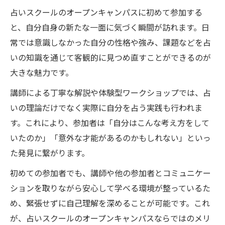
法
占いスクールのオープンキャンパスに初めて参加する
占いスクールで心の内面を知るワーク体験
と、自分自身の新たな一面に気づく瞬間が訪れます。日
占いスクール体験会が自分を見つめ直す機
常では意識しなかった自分の性格や強み、課題などを占
会に
いの知識を通じて客観的に見つめ直すことができるのが
大きな魅力です。
占いスクールの体験で見える本当の自分と
は
講師による丁寧な解説や体験型ワークショップでは、占
占いスクール体験で得られる自己発見の実
いの理論だけでなく実際に自分を占う実践も行われま
感
す。これにより、参加者は「自分はこんな考え方をして
いたのか」「意外な才能があるのかもしれない」といっ
スピリチュアル好きが感じる占いスクールの魅
た発見に繋がります。
力
占いスクールがスピリチュアル好きに人気
初めての参加者でも、講師や他の参加者とコミュニケー
の理由
ションを取りながら安心して学べる環境が整っているた
占いスクールで学ぶスピリチュアルな世界
め、緊張せずに自己理解を深めることが可能です。これ
観
が、占いスクールのオープンキャンパスならではのメリ