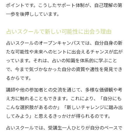
ポイントです。こうしたサポート体制が、自己理解の第
由
一歩を後押ししています。
オープンキャンパスならではの占い実践ポイン
ト
占いスクールで新しい可能性に出会う理由
占いスクールのオープンキャンパス実践体
占いスクールのオープンキャンパスでは、自分自身の新
験の魅力
たな可能性や未来へのヒントに出会えるチャンスが広が
占いスクールで体験できる実践的な占い方
っています。それは、占いの知識を体系的に学ぶこと
法
で、今まで気づかなかった自分の資質や適性を発見でき
占いスクールの実践講座で学ぶ占いのコツ
るからです。
占いスクールオープンキャンパスの充実サ
講師や他の参加者との交流を通じて、多様な価値観や考
ポート
え方に触れることもできます。これにより、「自分にも
占いスクール体験で占いを身近に感じる瞬
こんな選択肢があるのか」「新しいチャレンジに踏み出
間
してみよう」と思えるきっかけが得られるのです。
日常に活かせる占いスクールでの学び方
占いスクールでは、受講生一人ひとりが自分のペースで
占いスクールの学びを日常に活かす実践法