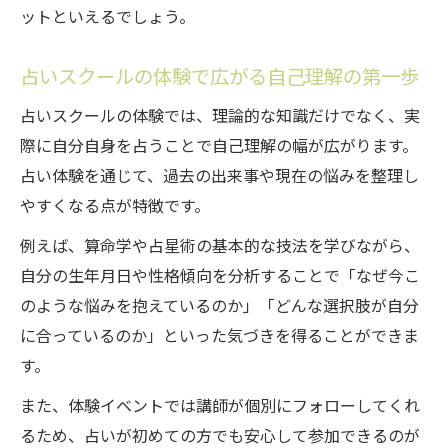
ットといえるでしょう。
占いスクール体験で感じる心の癒やしと成
長
占いスクールの体験で広がる自己理解の第一歩
占いスクールで得られるスピリチュアルな
学び
占いスクールの体験では、理論的な知識だけでなく、実
際に自分自身を占うことで自己理解の幅が広がります。
占いスクールがもたらす心の豊かさとは
占い体験を通じて、過去の出来事や現在の悩みを整理し
占いスクールの学びが開運の扉を開く理由
やすくなる点が特徴です。
占いスクールの学びが運を呼び込む秘訣
例えば、算命学や占星術の基本的な技法を学びながら、
占いスクール体験で開運の考え方を身につ
自分の生年月日や性格傾向を分析することで「なぜ今こ
ける
のような悩みを抱えているのか」「どんな選択肢が自分
占いスクールで知る運気アップの具体的な
に合っているのか」といった気づきを得ることができま
方法
す。
占いスクールの学びで開運体質へと変化す
また、体験イベントでは講師が個別にフォローしてくれ
るコツ
るため、占いが初めての方でも安心して参加できるのが
占いスクールの実践が日常に幸運を呼ぶ理