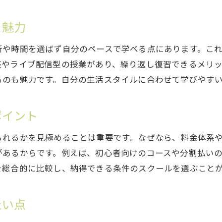
目的別に選ぶ占いスクールの活用術
占いスクール受講前に確認したいこと
と魅力
卒業生の声から見る占いスクールの魅力
所や時間を選ばず自分のペースで学べる点にあります。こ
占い教室の料金や学び方を比較してみた
座やライブ配信型の授業があり、繰り返し復習できるメリ
占いスクールの料金体系をわかりやすく解説
るのも魅力です。自分の生活スタイルに合わせて学びやす
占い学校とオンライン講座の費用比較
占いスクールの学び方と選び方のポイント
ポイント
無料体験付き占いスクールの特徴を紹介
られるかを見極めることは重要です。なぜなら、料金体系
人気占いスクールの料金相場と注意点
があるからです。例えば、初心者向けのコースや分割払い
占いスクールでコスパ良く学ぶ方法
を総合的に比較し、納得できる条件のスクールを選ぶこと
未経験から占い師を目指すためのスクール活用法
未経験者向け占いスクールの選び方ガイド
たい点
占いスクールで基礎から学ぶステップ紹介