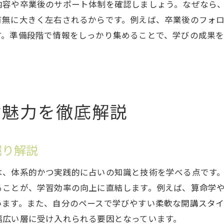
内容や卒業後のサポート体制を確認しましょう。なぜなら
副業デビューに役立つ占い教室の特徴
有無に大きく左右されるからです。例えば、卒業後のフォ
占い師養成スクールの実践力を磨く方法
す。準備段階で情報をしっかり集めることで、学びの成果を
未経験でも安心な占いスクールのサポート
占いスクール卒業後の活躍方法を徹底解説
占いスクールの無料体験を活かす方法
占いスクールの無料体験活用のポイント
ぶ魅力を徹底解説
無料体験で確認すべき占いスクールの質
占い教室無料体験時のチェックリスト
体験受講で見極める占いスクールの魅力
掘り解説
占いスクール選びに無料体験が役立つ理由
は、体系的かつ実践的に占いの知識と技術を学べる点です
無料で学べる占いスクールの実際を紹介
ることが、学習効率の向上に直結します。例えば、算命学
信頼できる占いスクール選びの最終チェック
います。また、自分のペースで学びやすい柔軟な開講スタ
占いスクール選びで確認したい信頼性の基準
幅広い層に受け入れられる要因となっています。