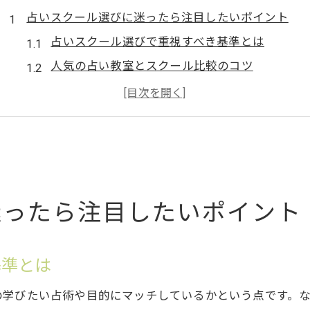
占いスクール選びに迷ったら注目したいポイント
占いスクール選びで重視すべき基準とは
人気の占い教室とスクール比較のコツ
占いスクールの無料体験活用方法を解説
オンライン占いスクールの特徴と魅力
占い学校の料金相場と選び方のポイント
占いスクールで学ぶ前に確認したい点
人気の占い教室で学ぶ魅力を徹底解説
迷ったら注目したいポイント
占いスクールが人気の理由を深掘り解説
予約の絶えない占い師を目指す学び方
占いスクールの実践講座でスキルを磨く方法
基準とは
占い教室の口コミと評判を活かす選び方
の学びたい占術や目的にマッチしているかという点です。
人気占いスクールの講師陣の特徴と指導力