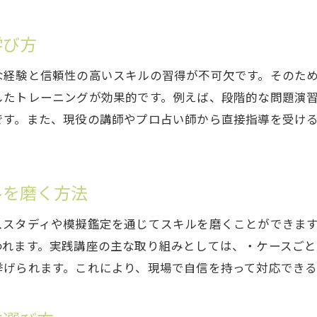
占い教室のサポート体制を最終チェック
卒業後も学べる占いスクールの特徴とは
学び方
占いスクールの評判と口コミ活用法を紹介
な経験と信頼性の高いスキルの習得が不可欠です。そのた
信頼できる占いスクールを選ぶ決め手
したトレーニングが効果的です。例えば、段階的な問題演
自分に合った占いスクール選びの総まとめ
です。また、現役の講師やプロ占い師から直接指導を受け
ルを磨く方法
ススタディや模擬鑑定を通じてスキルを磨くことができま
われます。実践講座の主な取り組みとしては、・ケースご
挙げられます。これにより、現場で自信を持って対応できる