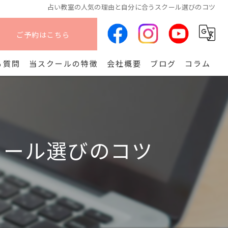
占い教室の人気の理由と自分に合うスクール選びのコツ
ご予約はこちら
る質問
当スクールの特徴
会社概要
ブログ
コラム
オンライン
算命学
クール選びのコツ
副業
コース
開講