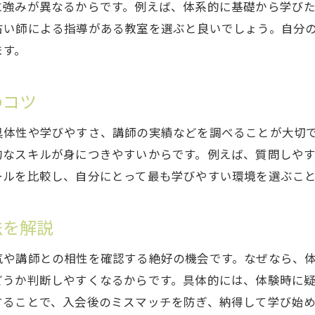
に強みが異なるからです。例えば、体系的に基礎から学び
初心者でも安心な占いスクールのサポート体制
占い師による指導がある教室を選ぶと良いでしょう。自分
オンライン占いスクールの活用術とは
ます。
占いスクールのオンライン講座活用術を紹介
自宅で学べる占いスクールの強みとは
のコツ
占い通信講座とオンライン学習の違いを解説
具体性や学びやすさ、講師の実績などを調べることが大切
占いスクールのオンラインサポート体制とは
的なスキルが身につきやすいからです。例えば、質問しや
オンライン占いスクールの無料体験活用法
ールを比較し、自分にとって最も学びやすい環境を選ぶこ
忙しい人に最適な占いスクールの選び方
自分に合う占いスクールを見極めるコツ
法を解説
占いスクール選びで失敗しない見極め方
気や講師との相性を確認する絶好の機会です。なぜなら、
自分に最適な占い教室の選定ポイント
どうか判断しやすくなるからです。具体的には、体験時に
占いスクールのカリキュラム比較方法
することで、入会後のミスマッチを防ぎ、納得して学び始