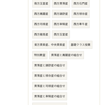
南方玉堂星
西方貫策星
西方石門星
西方鳳閣星
西方調舒星
西方禄存星
西方司禄星
西方車騎星
西方牽牛星
西方龍高星
西方玉堂星
東方貫索星、中央貫索星
基礎クラス授業
特別教室
貫策星と鳳閣星の組合せ
貫策星と調舒星の組合せ
貫策星と禄存星の組合せ
貫策星と司禄星の組合せ
貫策星と車騎星の組合せ