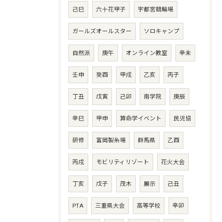
己巳
六十花甲子
宇都宮競輪場
ガールズオールスター
ソロキャンプ
自然派
庚午
オンライン教室
辛未
壬申
癸酉
甲戌
乙亥
丙子
丁丑
戊寅
己卯
南学院
庚辰
辛巳
甲申
算命学イベント
民児協
研修
富岡製糸場
群馬県
乙酉
丙戌
モビリティリゾート
花火大会
丁亥
戊子
茂木
展示
己丑
PTA
三重県大会
高等学校
辛卯