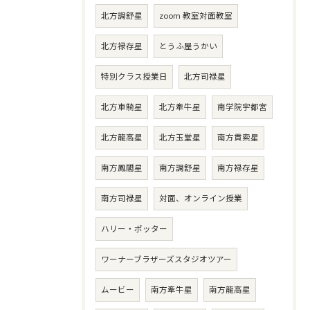
北方調舒星
zoom 教室対面教室
北方禄存星
とうふ屋うかい
特別クラス授業日
北方司禄星
北方車騎星
北方牽牛星
南学院宇都宮
北方龍高星
北方玉堂星
南方貫索星
南方鳳閣星
南方調舒星
南方禄存星
南方司禄星
対面、オンライン授業
ハリー・ポッター
ワーナーブラザーズスタジオツアー
ムービー
南方牽牛星
南方龍高星