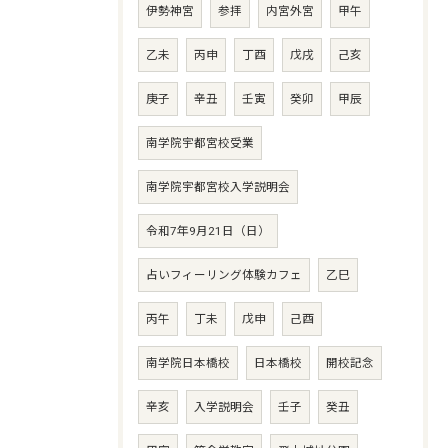
伊勢神宮
参拝
内宮外宮
甲午
乙未
丙申
丁酉
戊戌
己亥
庚子
辛丑
壬寅
癸卯
甲辰
南学院宇都宮校受業
南学院宇都宮校入学説明会
令和7年9月21日（日）
占いフィーリング体験カフェ
乙巳
丙午
丁未
戊申
己酉
南学院日本橋校
日本橋校
開校記念
辛亥
入学説明会
壬子
癸丑