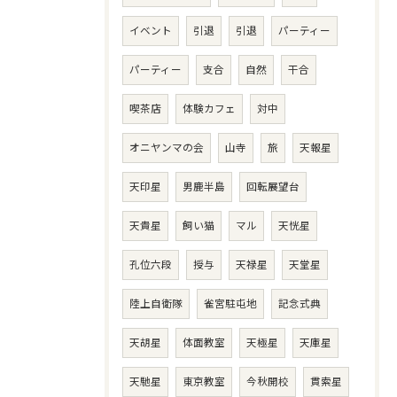
イベント
引退
引退
パーティー
パーティー
支合
自然
干合
喫茶店
体験カフェ
対中
オニヤンマの会
山寺
旅
天報星
天印星
男鹿半島
回転展望台
天貴星
飼い猫
マル
天恍星
孔位六段
授与
天禄星
天堂星
陸上自衛隊
雀宮駐屯地
記念式典
天胡星
体面教室
天極星
天庫星
天馳星
東京教室
今秋開校
貫索星