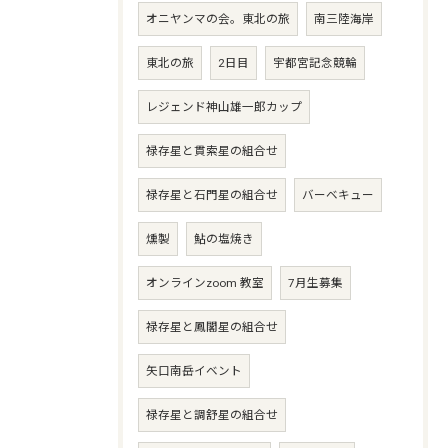
オニヤンマの会。東北の旅
南三陸海岸
東北の旅
2日目
宇都宮記念競輪
レジェンド神山雄一郎カップ
禄存星と貫索星の組合せ
禄存星と石門星の組合せ
バーベキュー
燻製
鮎の塩焼き
オンラインzoom 教室
7月生募集
禄存星と鳳閣星の組合せ
矢口南岳イベント
禄存星と調舒星の組合せ