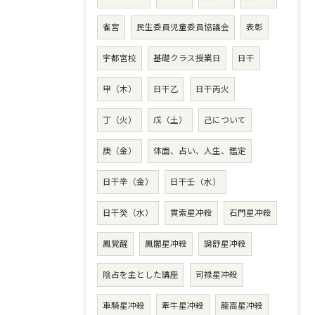
雀宮
民生委員児童委員協議会
表彰
宇都宮校
基礎クラス授業日
日干
甲（木）
日干乙
日干丙火
丁（火）
戊（土）
己について
庚（金）
体面、占い、人生、鑑定
日干辛（金）
日干壬（水）
日干癸（水）
貫索星冲殺
石門星冲殺
鳳覚醒
鳳閣星冲殺
調舒星冲殺
陰占を主とした講座
司禄星冲殺
車騎星冲殺
牽牛星冲殺
龍高星冲殺