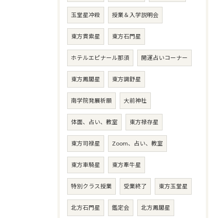
玉堂星冲殺
授業＆入学説明会
東方貫索星
東方石門星
ホテルエピナール那須
開運占いコーナー
東方鳳閣星
東方調舒星
南学院発展祈願
大前神社
体面、占い、教室
東方禄存星
東方司禄星
Zoom、占い、教室
東方車騎星
東方牽牛星
特別クラス授業
受業終了
東方玉堂星
北方石門星
鑑定会
北方鳳閣星