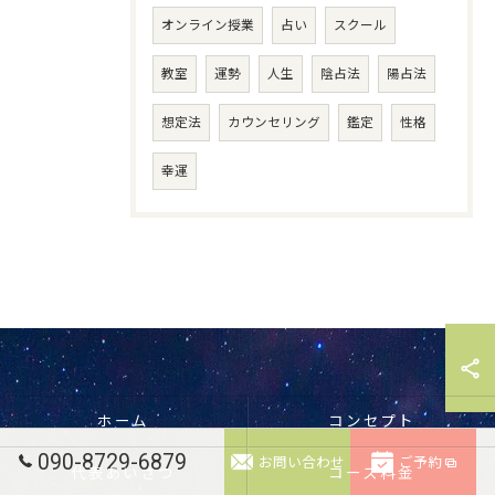
オンライン授業
占い
スクール
教室
運勢
人生
陰占法
陽占法
想定法
カウンセリング
鑑定
性格
幸運
ホーム
コンセプト
090-8729-6879
お問い合わせ
ご予約
代表あいさつ
コース料金