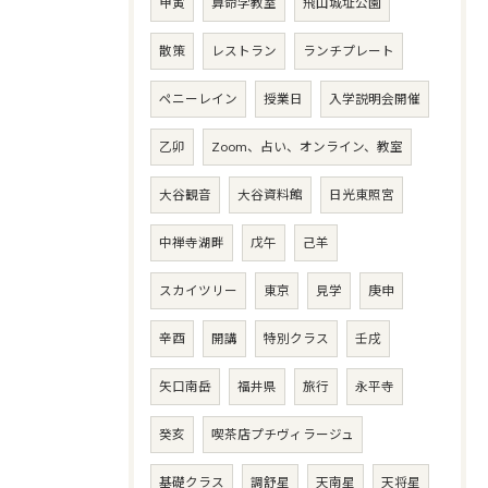
甲寅
算命学教室
飛山城址公園
散策
レストラン
ランチプレート
ペニーレイン
授業日
入学説明会開催
乙卯
Zoom、占い、オンライン、教室
大谷観音
大谷資料館
日光東照宮
中禅寺湖畔
戊午
己羊
スカイツリー
東京
見学
庚申
辛酉
開講
特別クラス
壬戌
矢口南岳
福井県
旅行
永平寺
癸亥
喫茶店プチヴィラージュ
基礎クラス
調舒星
天南星
天将星