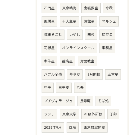
石門星
東京晴海
出張教室
今秋
鳳閣星
十大主星
調舘星
マルシェ
体まるごと
いやし
開校
禄存星
司禄星
オンラインスクール
車騎星
牽牛星
龍高星
対面教室
バブル全盛
華やか
9月開校
玉堂星
甲子
日干支
乙丑
プチヴィラージュ
長寿庵
そば処
ランチ
東京大学
PT県外研修
丁卯
2025年9月
戊辰
東京教室開校