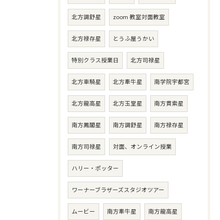
北方調舒星
zoom 教室対面教室
北方禄存星
とうふ屋うかい
特別クラス授業日
北方司禄星
北方車騎星
北方牽牛星
南学院宇都宮
北方龍高星
北方玉堂星
南方貫索星
南方鳳閣星
南方調舒星
南方禄存星
南方司禄星
対面、オンライン授業
ハリー・ポッター
ワーナーブラザーズスタジオツアー
ムービー
南方牽牛星
南方龍高星