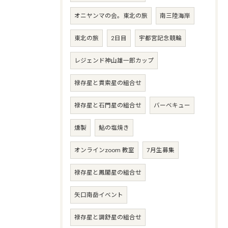
オニヤンマの会。東北の旅
南三陸海岸
東北の旅
2日目
宇都宮記念競輪
レジェンド神山雄一郎カップ
禄存星と貫索星の組合せ
禄存星と石門星の組合せ
バーベキュー
燻製
鮎の塩焼き
オンラインzoom 教室
7月生募集
禄存星と鳳閣星の組合せ
矢口南岳イベント
禄存星と調舒星の組合せ