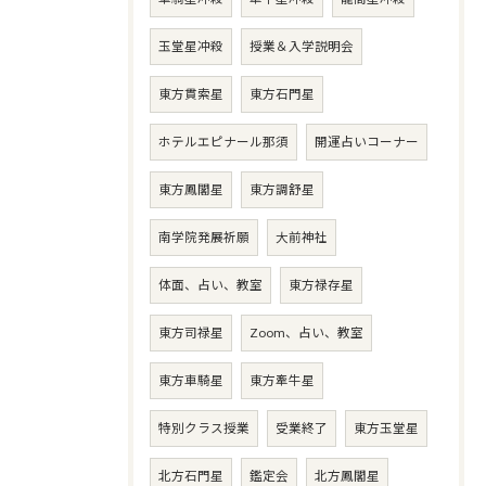
玉堂星冲殺
授業＆入学説明会
東方貫索星
東方石門星
ホテルエピナール那須
開運占いコーナー
東方鳳閣星
東方調舒星
南学院発展祈願
大前神社
体面、占い、教室
東方禄存星
東方司禄星
Zoom、占い、教室
東方車騎星
東方牽牛星
特別クラス授業
受業終了
東方玉堂星
北方石門星
鑑定会
北方鳳閣星