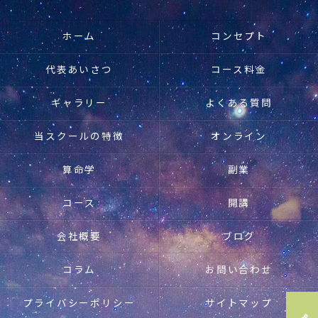
ホーム
コンセプト
代表あいさつ
コース料金
ギャラリー
よくある質問
当スクールの特徴
オンライン
算命学
副業
コース
開講
会社概要
ブログ
コラム
お問い合わせ
プライバシーポリシー
サイトマップ