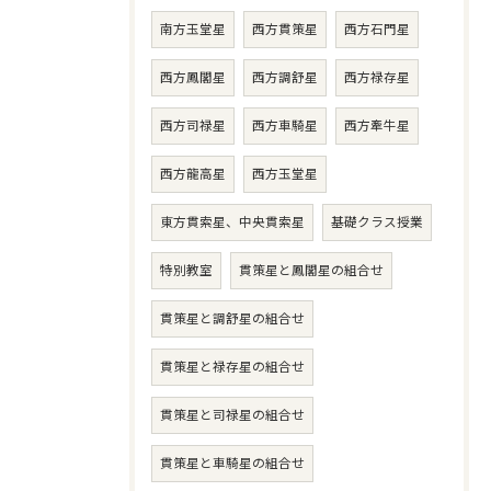
南方玉堂星
西方貫策星
西方石門星
西方鳳閣星
西方調舒星
西方禄存星
西方司禄星
西方車騎星
西方牽牛星
西方龍高星
西方玉堂星
東方貫索星、中央貫索星
基礎クラス授業
特別教室
貫策星と鳳閣星の組合せ
貫策星と調舒星の組合せ
貫策星と禄存星の組合せ
貫策星と司禄星の組合せ
貫策星と車騎星の組合せ