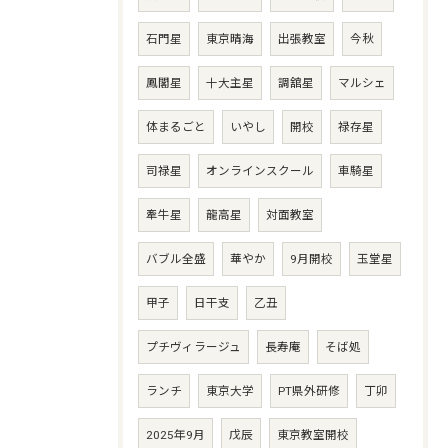
石門星
東京晴海
出張教室
今秋
鳳閣星
十大主星
調舘星
マルシェ
体まるごと
いやし
開校
禄存星
司禄星
オンラインスクール
車騎星
牽牛星
龍高星
対面教室
バブル全盛
華やか
9月開校
玉堂星
甲子
日干支
乙丑
プチヴィラージュ
長寿庵
そば処
ランチ
東京大学
PT県外研修
丁卯
2025年9月
戊辰
東京教室開校