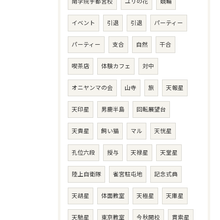
南学院宇都宮校
ユリの花
競輪
イベント
引退
引退
パーティー
パーティー
支合
自然
干合
喫茶店
体験カフェ
対中
オニヤンマの会
山寺
旅
天報星
天印星
男鹿半島
回転展望台
天貴星
飼い猫
マル
天恍星
孔位六段
授与
天禄星
天堂星
陸上自衛隊
雀宮駐屯地
記念式典
天胡星
体面教室
天極星
天庫星
天馳星
東京教室
今秋開校
貫索星