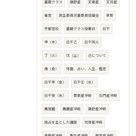
基礎クラス
調舒星
天南星
天将星
雀宮
民生委員児童委員協議会
表彰
宇都宮校
基礎クラス授業日
日干
甲（木）
日干乙
日干丙火
丁（火）
戊（土）
己について
庚（金）
体面、占い、人生、鑑定
日干辛（金）
日干壬（水）
日干癸（水）
貫索星冲殺
石門星冲殺
鳳覚醒
鳳閣星冲殺
調舒星冲殺
陰占を主とした講座
司禄星冲殺
車騎星冲殺
牽牛星冲殺
龍高星冲殺