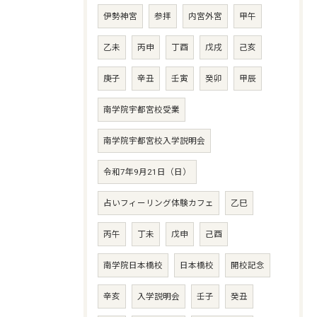
伊勢神宮
参拝
内宮外宮
甲午
乙未
丙申
丁酉
戊戌
己亥
庚子
辛丑
壬寅
癸卯
甲辰
南学院宇都宮校受業
南学院宇都宮校入学説明会
令和7年9月21日（日）
占いフィーリング体験カフェ
乙巳
丙午
丁未
戊申
己酉
南学院日本橋校
日本橋校
開校記念
辛亥
入学説明会
壬子
癸丑