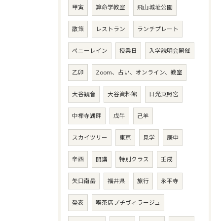
甲寅
算命学教室
飛山城址公園
散策
レストラン
ランチプレート
ペニーレイン
授業日
入学説明会開催
乙卯
Zoom、占い、オンライン、教室
大谷観音
大谷資料館
日光東照宮
中禅寺湖畔
戊午
己羊
スカイツリー
東京
見学
庚申
辛酉
開講
特別クラス
壬戌
矢口南岳
福井県
旅行
永平寺
癸亥
喫茶店プチヴィラージュ