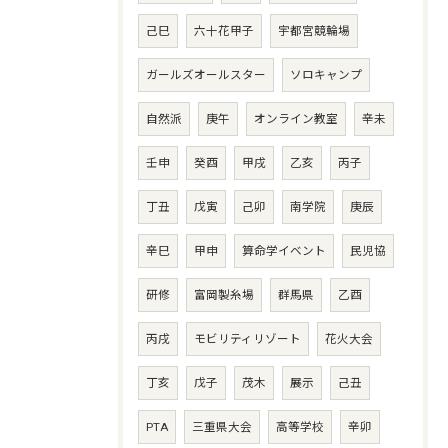
己巳
六十花甲子
宇都宮競輪場
ガールズオールスター
ソロキャンプ
自然派
庚午
オンライン教室
辛未
壬申
癸酉
甲戌
乙亥
丙子
丁丑
戊寅
己卯
南学院
庚辰
辛巳
甲申
算命学イベント
民児協
研修
富岡製糸場
群馬県
乙酉
丙戌
モビリティリゾート
花火大会
丁亥
戊子
茂木
展示
己丑
PTA
三重県大会
高等学校
辛卯