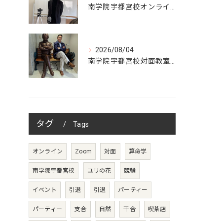
南学院宇都宮校オンラインzoom 教室開講
2026/08/04
南学院宇都宮校対面教室開講
タグ
Tags
オンライン
Zoom
対面
算命学
南学院宇都宮校
ユリの花
競輪
イベント
引退
引退
パーティー
パーティー
支合
自然
干合
喫茶店