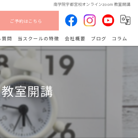
南学院宇都宮校オンラインzoom 教室開講
ご予約はこちら
る質問
当スクールの特徴
会社概要
ブログ
コラム
オンライン
算命学
 教室開講
副業
コース
開講