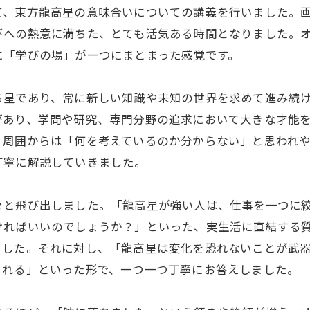
て、東方龍高星の意味合いについての講義を行いました。
びへの熱意に満ちた、とても活気ある時間となりました。
に「学びの場」が一つにまとまった感覚です。
る星であり、常に新しい知識や未知の世界を求めて進み続
があり、学問や研究、専門分野の追求において大きな才能
、周囲からは「何を考えているのか分からない」と思われ
丁寧に解説していきました。
々と飛び出しました。「龍高星が強い人は、仕事を一つに
ければいいのでしょうか？」といった、実生活に直結する
ました。それに対し、「龍高星は変化を恐れないことが武
される」といった形で、一つ一つ丁寧にお答えしました。