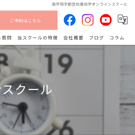
南学院宇都宮校算命学オンラインスクール
ご予約はこちら
る質問
当スクールの特徴
会社概要
ブログ
コラム
オンライン
算命学
ンスクール
副業
コース
開講