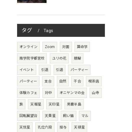
タグ
Tags
オンライン
Zoom
対面
算命学
南学院宇都宮校
ユリの花
競輪
イベント
引退
引退
パーティー
パーティー
支合
自然
干合
喫茶店
体験カフェ
対中
オニヤンマの会
山寺
旅
天報星
天印星
男鹿半島
回転展望台
天貴星
飼い猫
マル
天恍星
孔位六段
授与
天禄星