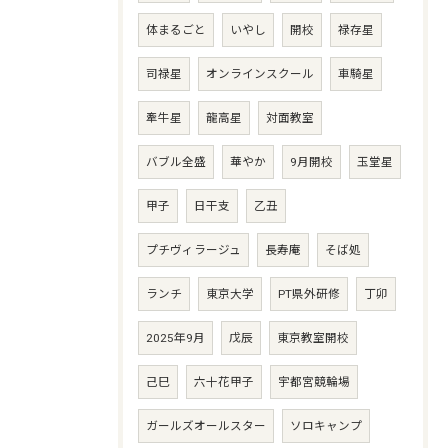
体まるごと
いやし
開校
禄存星
司禄星
オンラインスクール
車騎星
牽牛星
龍高星
対面教室
バブル全盛
華やか
9月開校
玉堂星
甲子
日干支
乙丑
プチヴィラージュ
長寿庵
そば処
ランチ
東京大学
PT県外研修
丁卯
2025年9月
戊辰
東京教室開校
己巳
六十花甲子
宇都宮競輪場
ガールズオールスター
ソロキャンプ