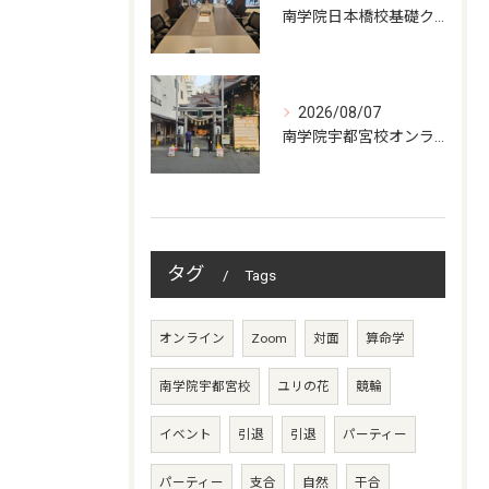
南学院日本橋校基礎クラス授業日
2026/08/07
南学院宇都宮校オンラインzoom 教室開講
タグ
Tags
オンライン
Zoom
対面
算命学
南学院宇都宮校
ユリの花
競輪
イベント
引退
引退
パーティー
パーティー
支合
自然
干合