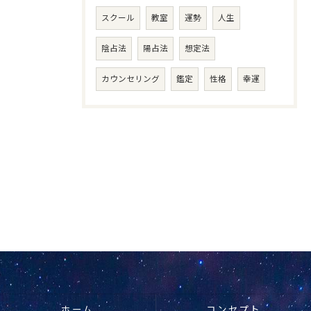
スクール
教室
運勢
人生
陰占法
陽占法
想定法
カウンセリング
鑑定
性格
幸運
ホーム
コンセプト