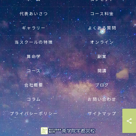
代表あいさつ
コース料金
ギャラリー
よくある質問
当スクールの特徴
オンライン
算命学
副業
コース
開講
会社概要
ブログ
コラム
お問い合わせ
プライバシーポリシー
サイトマップ