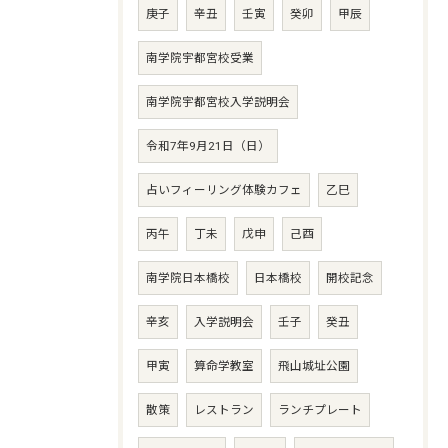
庚子
辛丑
壬寅
癸卯
甲辰
南学院宇都宮校受業
南学院宇都宮校入学説明会
令和7年9月21日（日）
占いフィーリング体験カフェ
乙巳
丙午
丁未
戊申
己酉
南学院日本橋校
日本橋校
開校記念
辛亥
入学説明会
壬子
癸丑
甲寅
算命学教室
飛山城址公園
散策
レストラン
ランチプレート