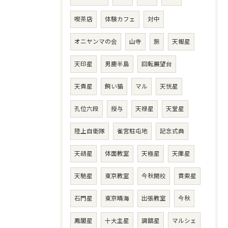
喫茶店
体験カフェ
対中
オニヤンマの会
山寺
旅
天報星
天印星
男鹿半島
回転展望台
天貴星
飼い猫
マル
天恍星
孔位六段
授与
天禄星
天堂星
陸上自衛隊
雀宮駐屯地
記念式典
天胡星
体面教室
天極星
天庫星
天馳星
東京教室
今秋開校
貫索星
石門星
東京晴海
出張教室
今秋
鳳閣星
十大主星
調舘星
マルシェ