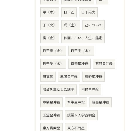
甲（木）
日干乙
日干丙火
丁（火）
戊（土）
己について
庚（金）
体面、占い、人生、鑑定
日干辛（金）
日干壬（水）
日干癸（水）
貫索星冲殺
石門星冲殺
鳳覚醒
鳳閣星冲殺
調舒星冲殺
陰占を主とした講座
司禄星冲殺
車騎星冲殺
牽牛星冲殺
龍高星冲殺
玉堂星冲殺
授業＆入学説明会
東方貫索星
東方石門星