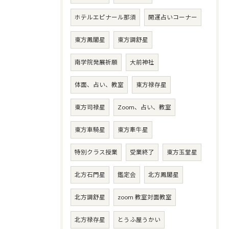
ホテルエピナール那須
開運占いコーナー
東方鳳閣星
東方調舒星
南学院発展祈願
大前神社
体面、占い、教室
東方禄存星
東方司禄星
Zoom、占い、教室
東方車騎星
東方牽牛星
特別クラス授業
受業終了
東方玉堂星
北方石門星
鑑定会
北方鳳閣星
北方調舒星
zoom 教室対面教室
北方禄存星
とうふ屋うかい