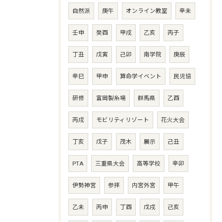
自然派
庚午
オンライン教室
辛未
壬申
癸酉
甲戌
乙亥
丙子
丁丑
戊寅
己卯
南学院
庚辰
辛巳
甲申
算命学イベント
民児協
研修
富岡製糸場
群馬県
乙酉
丙戌
モビリティリゾート
花火大会
丁亥
戊子
茂木
展示
己丑
PTA
三重県大会
高等学校
辛卯
伊勢神宮
参拝
内宮外宮
甲午
乙未
丙申
丁酉
戊戌
己亥