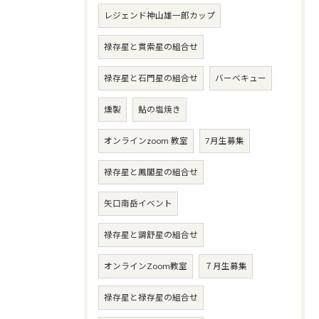
レジェンド神山雄一郎カップ
禄存星と貫索星の組合せ
禄存星と石門星の組合せ
バーベキュー
燻製
鮎の塩焼き
オンラインzoom 教室
7月生募集
禄存星と鳳閣星の組合せ
矢口南岳イベント
禄存星と調舒星の組合せ
オンラインZoom教室
７月生募集
禄存星と禄存星の組合せ