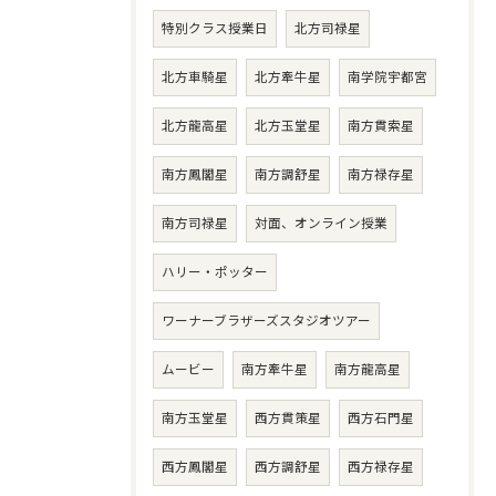
特別クラス授業日
北方司禄星
北方車騎星
北方牽牛星
南学院宇都宮
北方龍高星
北方玉堂星
南方貫索星
南方鳳閣星
南方調舒星
南方禄存星
南方司禄星
対面、オンライン授業
ハリー・ポッター
ワーナーブラザーズスタジオツアー
ムービー
南方牽牛星
南方龍高星
南方玉堂星
西方貫策星
西方石門星
西方鳳閣星
西方調舒星
西方禄存星