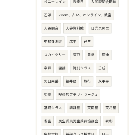
ペニーレイン
授業日
入学説明会開催
乙卯
Zoom、占い、オンライン、教室
大谷観音
大谷資料館
日光東照宮
中禅寺湖畔
戊午
己羊
スカイツリー
東京
見学
庚申
辛酉
開講
特別クラス
壬戌
矢口南岳
福井県
旅行
永平寺
癸亥
喫茶店プチヴィラージュ
基礎クラス
調舒星
天南星
天将星
雀宮
民生委員児童委員協議会
表彰
宇都宮校
基礎クラス授業日
日干