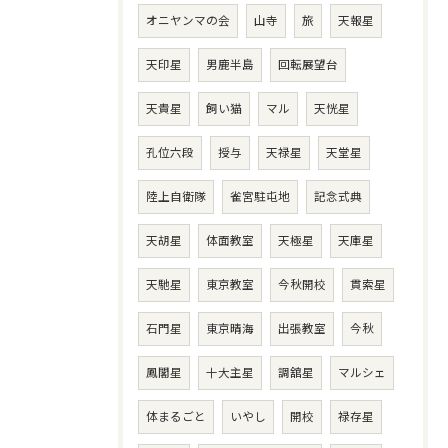
オニヤンマの会
山寺
旅
天報星
天印星
男鹿半島
回転展望台
天貴星
飼い猫
マル
天恍星
孔位六段
授与
天禄星
天堂星
陸上自衛隊
雀宮駐屯地
記念式典
天胡星
体面教室
天極星
天庫星
天馳星
東京教室
今秋開校
貫索星
石門星
東京晴海
出張教室
今秋
鳳閣星
十大主星
調舘星
マルシェ
体まるごと
いやし
開校
禄存星