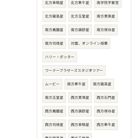
北方車騎星
北方牽牛星
南学院宇都宮
北方龍高星
北方玉堂星
南方貫索星
南方鳳閣星
南方調舒星
南方禄存星
南方司禄星
対面、オンライン授業
ハリー・ポッター
ワーナーブラザーズスタジオツアー
ムービー
南方牽牛星
南方龍高星
南方玉堂星
西方貫策星
西方石門星
西方鳳閣星
西方調舒星
西方禄存星
西方司禄星
西方車騎星
西方牽牛星