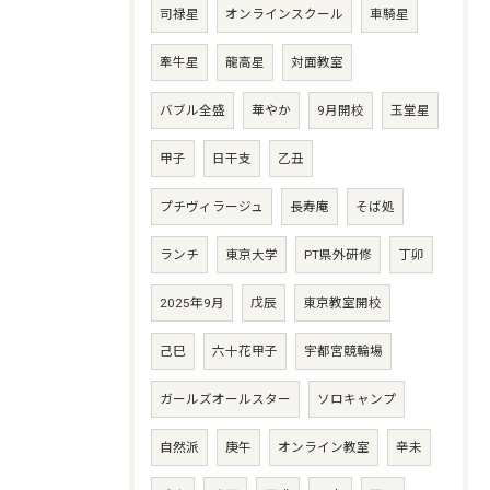
司禄星
オンラインスクール
車騎星
牽牛星
龍高星
対面教室
バブル全盛
華やか
9月開校
玉堂星
甲子
日干支
乙丑
プチヴィラージュ
長寿庵
そば処
ランチ
東京大学
PT県外研修
丁卯
2025年9月
戊辰
東京教室開校
己巳
六十花甲子
宇都宮競輪場
ガールズオールスター
ソロキャンプ
自然派
庚午
オンライン教室
辛未