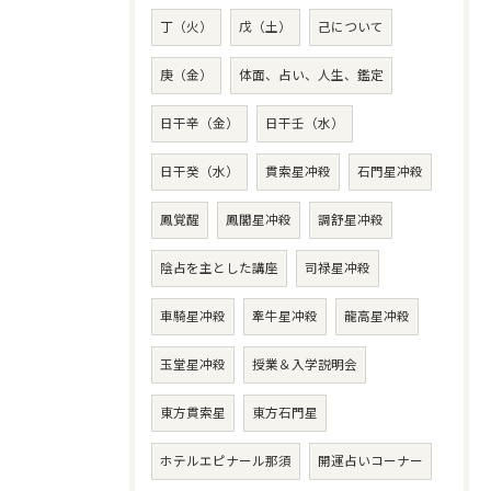
丁（火）
戊（土）
己について
庚（金）
体面、占い、人生、鑑定
日干辛（金）
日干壬（水）
日干癸（水）
貫索星冲殺
石門星冲殺
鳳覚醒
鳳閣星冲殺
調舒星冲殺
陰占を主とした講座
司禄星冲殺
車騎星冲殺
牽牛星冲殺
龍高星冲殺
玉堂星冲殺
授業＆入学説明会
東方貫索星
東方石門星
ホテルエピナール那須
開運占いコーナー