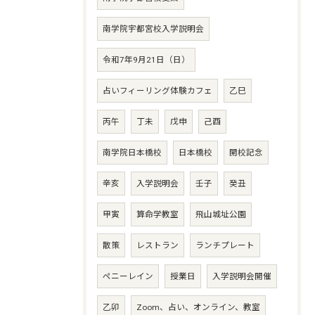
南学院宇都宮校入学説明会
令和7年9月21日（日）
占いフィーリング体験カフェ
乙巳
丙午
丁未
戊申
己酉
南学院日本橋校
日本橋校
開校記念
辛亥
入学説明会
壬子
癸丑
甲寅
算命学教室
飛山城址公園
散策
レストラン
ランチプレート
ペニーレイン
授業日
入学説明会開催
乙卯
Zoom、占い、オンライン、教室