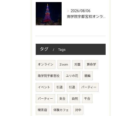
2026/08/06
南学院宇都宮校オンラインzoom 教室開講
タグ
Tags
オンライン
Zoom
対面
算命学
南学院宇都宮校
ユリの花
競輪
イベント
引退
引退
パーティー
パーティー
支合
自然
干合
喫茶店
体験カフェ
対中