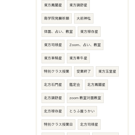
東方鳳閣星
東方調舒星
南学院発展祈願
大前神社
体面、占い、教室
東方禄存星
東方司禄星
Zoom、占い、教室
東方車騎星
東方牽牛星
特別クラス授業
受業終了
東方玉堂星
北方石門星
鑑定会
北方鳳閣星
北方調舒星
zoom 教室対面教室
北方禄存星
とうふ屋うかい
特別クラス授業日
北方司禄星