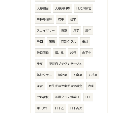
大谷観音
大谷資料館
日光東照宮
中禅寺湖畔
戊午
己羊
スカイツリー
東京
見学
庚申
辛酉
開講
特別クラス
壬戌
矢口南岳
福井県
旅行
永平寺
癸亥
喫茶店プチヴィラージュ
基礎クラス
調舒星
天南星
天将星
雀宮
民生委員児童委員協議会
表彰
宇都宮校
基礎クラス授業日
日干
甲（木）
日干乙
日干丙火