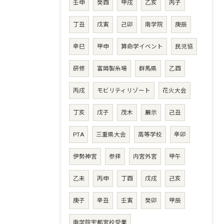
壬申
癸酉
甲戌
乙亥
丙子
丁丑
戊寅
己卯
南学院
庚辰
辛巳
甲申
算命学イベント
民児協
研修
富岡製糸場
群馬県
乙酉
丙戌
モビリティリゾート
花火大会
丁亥
戊子
茂木
展示
己丑
PTA
三重県大会
高等学校
辛卯
伊勢神宮
参拝
内宮外宮
甲午
乙未
丙申
丁酉
戊戌
己亥
庚子
辛丑
壬寅
癸卯
甲辰
南学院宇都宮校受業