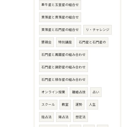
牽牛星と玉堂星の組合せ
貫策星と貫策星の組合せ
貫策星と石門星の組合せ
リ・チャレンジ
懇親会
特別講座
石門星と石門星の
石門星と鳳閣星の組み合わせ
石門星と調舒星の組み合わせ
石門星と禄存星の組み合わせ
オンライン授業
離婚占技
占い
スクール
教室
運勢
人生
陰占法
陽占法
想定法