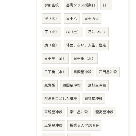
宇都宮校
基礎クラス授業日
日干
甲（木）
日干乙
日干丙火
丁（火）
戊（土）
己について
庚（金）
体面、占い、人生、鑑定
日干辛（金）
日干壬（水）
日干癸（水）
貫索星冲殺
石門星冲殺
鳳覚醒
鳳閣星冲殺
調舒星冲殺
陰占を主とした講座
司禄星冲殺
車騎星冲殺
牽牛星冲殺
龍高星冲殺
玉堂星冲殺
授業＆入学説明会