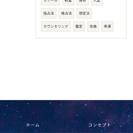
スクール
教室
運勢
人生
陰占法
陽占法
想定法
カウンセリング
鑑定
性格
幸運
ホーム
コンセプト