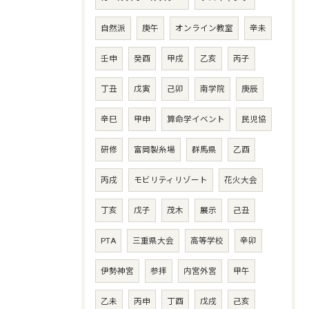
自然派
庚午
オンライン教室
辛未
壬申
癸酉
甲戌
乙亥
丙子
丁丑
戊寅
己卯
南学院
庚辰
辛巳
甲申
算命学イベント
民児協
研修
富岡製糸場
群馬県
乙酉
丙戌
モビリティリゾート
花火大会
丁亥
戊子
茂木
展示
己丑
PTA
三重県大会
高等学校
辛卯
伊勢神宮
参拝
内宮外宮
甲午
乙未
丙申
丁酉
戊戌
己亥