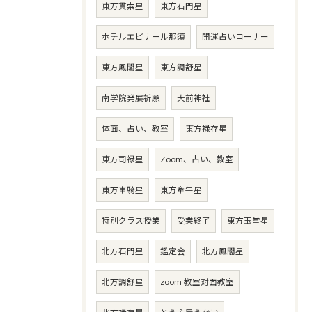
東方貫索星
東方石門星
ホテルエピナール那須
開運占いコーナー
東方鳳閣星
東方調舒星
南学院発展祈願
大前神社
体面、占い、教室
東方禄存星
東方司禄星
Zoom、占い、教室
東方車騎星
東方牽牛星
特別クラス授業
受業終了
東方玉堂星
北方石門星
鑑定会
北方鳳閣星
北方調舒星
zoom 教室対面教室