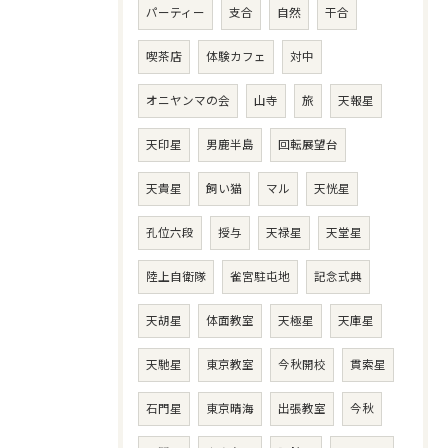
パーティー
支合
自然
干合
喫茶店
体験カフェ
対中
オニヤンマの会
山寺
旅
天報星
天印星
男鹿半島
回転展望台
天貴星
飼い猫
マル
天恍星
孔位六段
授与
天禄星
天堂星
陸上自衛隊
雀宮駐屯地
記念式典
天胡星
体面教室
天極星
天庫星
天馳星
東京教室
今秋開校
貫索星
石門星
東京晴海
出張教室
今秋