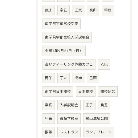
庚子
辛丑
壬寅
癸卯
甲辰
南学院宇都宮校受業
南学院宇都宮校入学説明会
令和7年9月21日（日）
占いフィーリング体験カフェ
乙巳
丙午
丁未
戊申
己酉
南学院日本橋校
日本橋校
開校記念
辛亥
入学説明会
壬子
癸丑
甲寅
算命学教室
飛山城址公園
散策
レストラン
ランチプレート