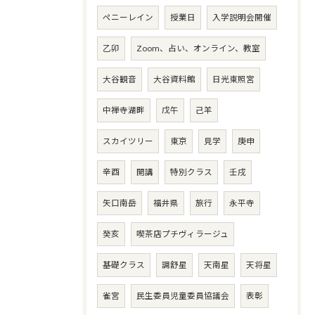
ペニーレイン
授業日
入学説明会開催
乙卯
Zoom、占い、オンライン、教室
大谷観音
大谷資料館
日光東照宮
中禅寺湖畔
戊午
己羊
スカイツリー
東京
見学
庚申
辛酉
開講
特別クラス
壬戌
矢口南岳
福井県
旅行
永平寺
癸亥
喫茶店プチヴィラージュ
基礎クラス
調舒星
天南星
天将星
雀宮
民生委員児童委員協議会
表彰