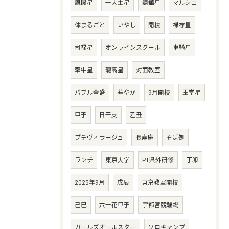
鳳閣星
十大主星
調舘星
マルシェ
体まるごと
いやし
開校
禄存星
司禄星
オンラインスクール
車騎星
牽牛星
龍高星
対面教室
バブル全盛
華やか
9月開校
玉堂星
甲子
日干支
乙丑
プチヴィラージュ
長寿庵
そば処
ランチ
東京大学
PT県外研修
丁卯
2025年9月
戊辰
東京教室開校
己巳
六十花甲子
宇都宮競輪場
ガールズオールスター
ソロキャンプ