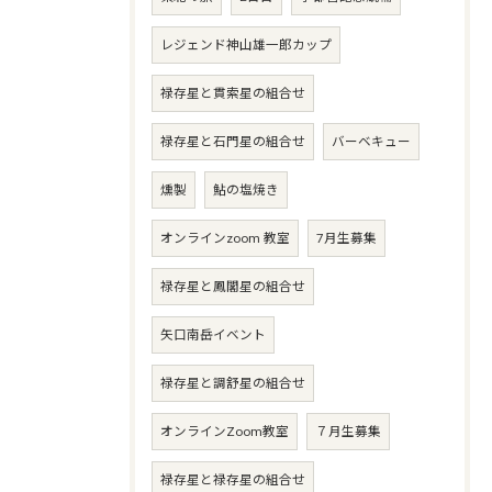
レジェンド神山雄一郎カップ
禄存星と貫索星の組合せ
禄存星と石門星の組合せ
バーベキュー
燻製
鮎の塩焼き
オンラインzoom 教室
7月生募集
禄存星と鳳閣星の組合せ
矢口南岳イベント
禄存星と調舒星の組合せ
オンラインZoom教室
７月生募集
禄存星と禄存星の組合せ