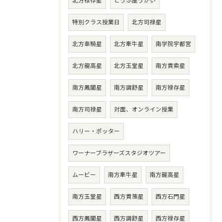
北方禄存星
とうふ屋うかい
特別クラス授業日
北方司禄星
北方車騎星
北方牽牛星
南学院宇都宮
北方龍高星
北方玉堂星
南方貫索星
南方鳳閣星
南方調舒星
南方禄存星
南方司禄星
対面、オンライン授業
ハリー・ポッター
ワーナーブラザーズスタジオツアー
ムービー
南方牽牛星
南方龍高星
南方玉堂星
西方貫策星
西方石門星
西方鳳閣星
西方調舒星
西方禄存星