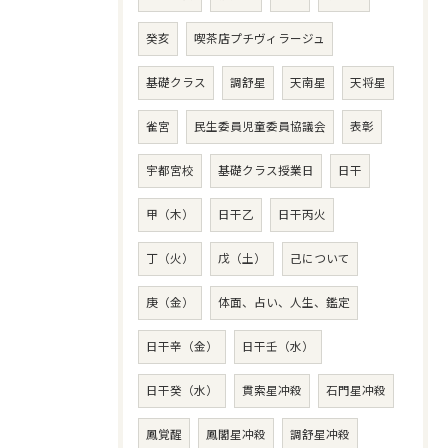
癸亥
喫茶店プチヴィラージュ
基礎クラス
調舒星
天南星
天将星
雀宮
民生委員児童委員協議会
表彰
宇都宮校
基礎クラス授業日
日干
甲（木）
日干乙
日干丙火
丁（火）
戊（土）
己について
庚（金）
体面、占い、人生、鑑定
日干辛（金）
日干壬（水）
日干癸（水）
貫索星冲殺
石門星冲殺
鳳覚醒
鳳閣星冲殺
調舒星冲殺