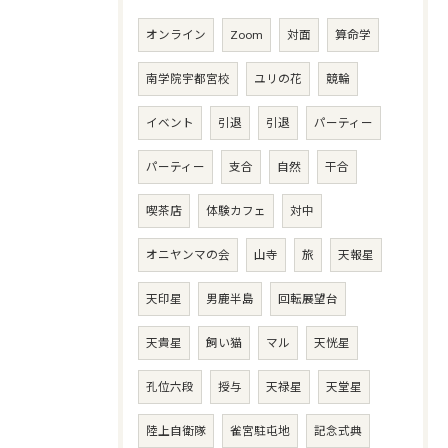
オンライン
Zoom
対面
算命学
南学院宇都宮校
ユリの花
競輪
イベント
引退
引退
パーティー
パーティー
支合
自然
干合
喫茶店
体験カフェ
対中
オニヤンマの会
山寺
旅
天報星
天印星
男鹿半島
回転展望台
天貴星
飼い猫
マル
天恍星
孔位六段
授与
天禄星
天堂星
陸上自衛隊
雀宮駐屯地
記念式典