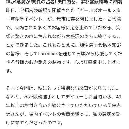
神か❗悪魔か❗驚異の占者❗ 矢口南岳、宇都宮競輪場に降臨
昨日、宇都宮競輪場で開催された「ガールズオールスタ
ー算命学イベント」が、無事に幕を閉じました。お陰様
で、来場された多くのお客様に足を止めていただき、笑
顔と驚きの声に包まれながら大盛況のうちに終了するこ
とができました。これもひとえに、競輪選手会栃木支部
の皆様、そしてFacebookを通じて日頃から応援してくだ
さる皆様のお力添えの賜物です。心より感謝申し上げま
す。
そして今回は、私にとって特別な出来事がありました。
なんと、私が競輪選手としてデビューした当時から、40
年以上のお付き合いを続けさせていただいている伊藤克
信さんが、場内イベントの合間を縫って、私の鑑定を受
けに来てくださったのです。