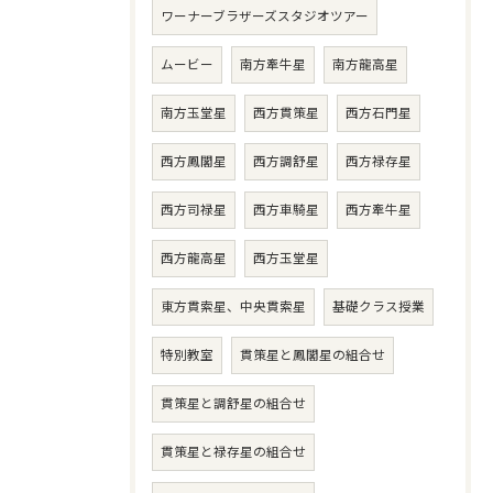
ワーナーブラザーズスタジオツアー
ムービー
南方牽牛星
南方龍高星
南方玉堂星
西方貫策星
西方石門星
西方鳳閣星
西方調舒星
西方禄存星
西方司禄星
西方車騎星
西方牽牛星
西方龍高星
西方玉堂星
東方貫索星、中央貫索星
基礎クラス授業
特別教室
貫策星と鳳閣星の組合せ
貫策星と調舒星の組合せ
貫策星と禄存星の組合せ