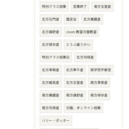
特別クラス授業
受業終了
東方玉堂星
北方石門星
鑑定会
北方鳳閣星
北方調舒星
zoom 教室対面教室
北方禄存星
とうふ屋うかい
特別クラス授業日
北方司禄星
北方車騎星
北方牽牛星
南学院宇都宮
北方龍高星
北方玉堂星
南方貫索星
南方鳳閣星
南方調舒星
南方禄存星
南方司禄星
対面、オンライン授業
ハリー・ポッター