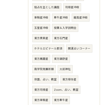
陰占を主とした講座
司禄星冲殺
車騎星冲殺
牽牛星冲殺
龍高星冲殺
玉堂星冲殺
授業＆入学説明会
東方貫索星
東方石門星
ホテルエピナール那須
開運占いコーナー
東方鳳閣星
東方調舒星
南学院発展祈願
大前神社
体面、占い、教室
東方禄存星
東方司禄星
Zoom、占い、教室
東方車騎星
東方牽牛星