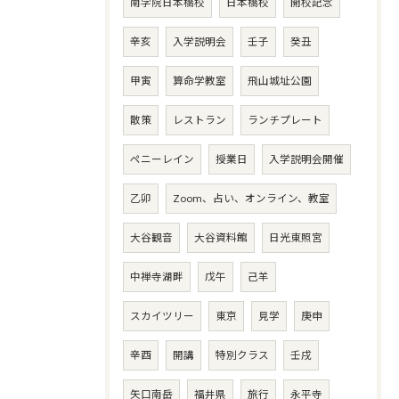
南学院日本橋校
日本橋校
開校記念
辛亥
入学説明会
壬子
癸丑
甲寅
算命学教室
飛山城址公園
散策
レストラン
ランチプレート
ペニーレイン
授業日
入学説明会開催
乙卯
Zoom、占い、オンライン、教室
大谷観音
大谷資料館
日光東照宮
中禅寺湖畔
戊午
己羊
スカイツリー
東京
見学
庚申
辛酉
開講
特別クラス
壬戌
矢口南岳
福井県
旅行
永平寺