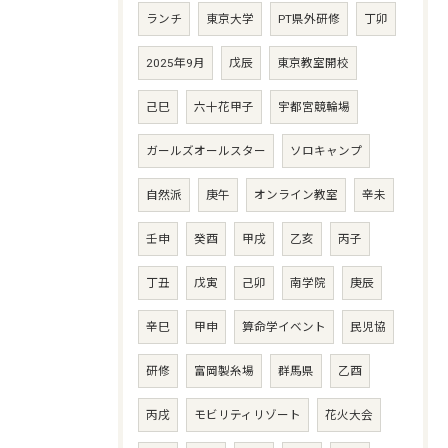
ランチ
東京大学
PT県外研修
丁卯
2025年9月
戊辰
東京教室開校
己巳
六十花甲子
宇都宮競輪場
ガールズオールスター
ソロキャンプ
自然派
庚午
オンライン教室
辛未
壬申
癸酉
甲戌
乙亥
丙子
丁丑
戊寅
己卯
南学院
庚辰
辛巳
甲申
算命学イベント
民児協
研修
富岡製糸場
群馬県
乙酉
丙戌
モビリティリゾート
花火大会