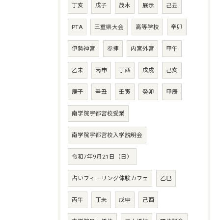
丁亥
戊子
茂木
展示
己丑
PTA
三重県大会
高等学校
辛卯
伊勢神宮
参拝
内宮外宮
甲午
乙未
丙申
丁酉
戊戌
己亥
庚子
辛丑
壬寅
癸卯
甲辰
南学院宇都宮校受業
南学院宇都宮校入学説明会
令和7年9月21日（日）
占いフィーリング体験カフェ
乙巳
丙午
丁未
戊申
己酉