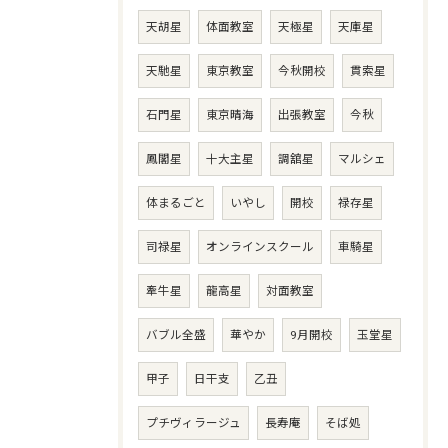
天胡星
体面教室
天極星
天庫星
天馳星
東京教室
今秋開校
貫索星
石門星
東京晴海
出張教室
今秋
鳳閣星
十大主星
調舘星
マルシェ
体まるごと
いやし
開校
禄存星
司禄星
オンラインスクール
車騎星
牽牛星
龍高星
対面教室
バブル全盛
華やか
9月開校
玉堂星
甲子
日干支
乙丑
プチヴィラージュ
長寿庵
そば処