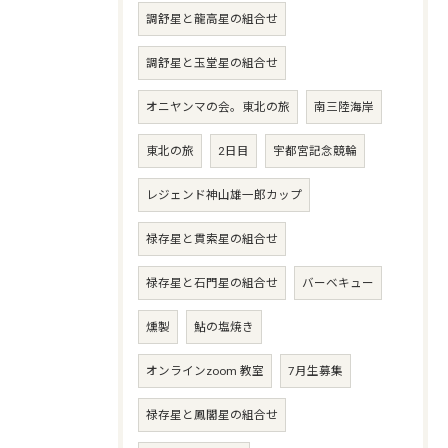
調舒星と龍高星の組合せ
調舒星と玉堂星の組合せ
オニヤンマの会。東北の旅
南三陸海岸
東北の旅
2日目
宇都宮記念競輪
レジェンド神山雄一郎カップ
禄存星と貫索星の組合せ
禄存星と石門星の組合せ
バーベキュー
燻製
鮎の塩焼き
オンラインzoom 教室
7月生募集
禄存星と鳳閣星の組合せ