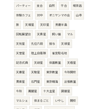
パーティー
支合
自然
干合
喫茶店
体験カフェ
対中
オニヤンマの会
山寺
旅
天報星
天印星
男鹿半島
回転展望台
天貴星
飼い猫
マル
天恍星
孔位六段
授与
天禄星
天堂星
陸上自衛隊
雀宮駐屯地
記念式典
天胡星
体面教室
天極星
天庫星
天馳星
東京教室
今秋開校
貫索星
石門星
東京晴海
出張教室
今秋
鳳閣星
十大主星
調舘星
マルシェ
体まるごと
いやし
開校