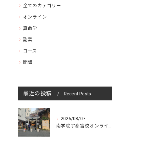
全てのカテゴリー
オンライン
算命学
副業
コース
開講
最近の投稿
Recent Posts
2026/08/07
南学院宇都宮校オンラインzoom 教室開講