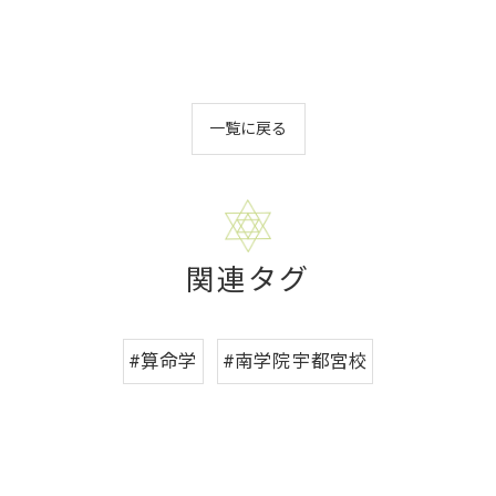
一覧に戻る
関連タグ
#算命学
#南学院宇都宮校