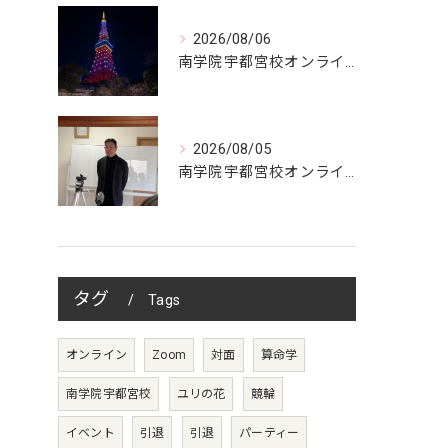
2026/08/06
南学院宇都宮校オンラインzoom 教室開講
2026/08/05
南学院宇都宮校オンラインzoom 教室開講
タグ
Tags
オンライン
Zoom
対面
算命学
南学院宇都宮校
ユリの花
競輪
イベント
引退
引退
パーティー