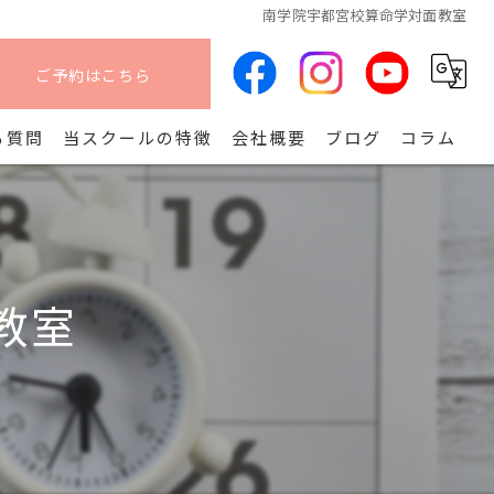
南学院宇都宮校算命学対面教室
ご予約はこちら
る質問
当スクールの特徴
会社概要
ブログ
コラム
オンライン
算命学
教室
副業
コース
開講