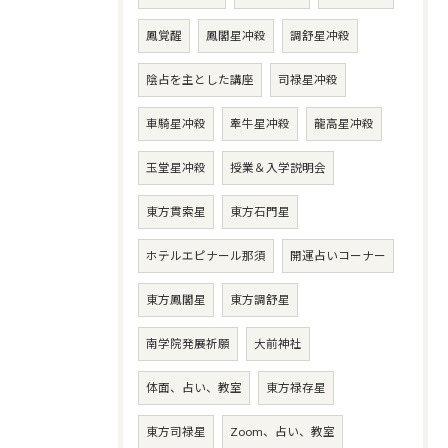
鳳覚醒
鳳閣星冲殺
調舒星冲殺
陰占を主とした講座
司禄星冲殺
車騎星冲殺
牽牛星冲殺
龍高星冲殺
玉堂星冲殺
授業＆入学説明会
東方貫索星
東方石門星
ホテルエピナール那須
開運占いコーナー
東方鳳閣星
東方調舒星
南学院発展祈願
大前神社
体面、占い、教室
東方禄存星
東方司禄星
Zoom、占い、教室