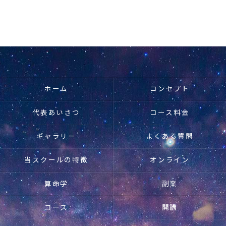
ホーム
コンセプト
代表あいさつ
コース料金
ギャラリー
よくある質問
当スクールの特徴
オンライン
算命学
副業
コース
開講