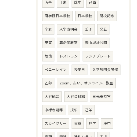
丙午
丁未
戊申
己酉
南学院日本橋校
日本橋校
開校記念
辛亥
入学説明会
壬子
癸丑
甲寅
算命学教室
飛山城址公園
散策
レストラン
ランチプレート
ペニーレイン
授業日
入学説明会開催
乙卯
Zoom、占い、オンライン、教室
大谷観音
大谷資料館
日光東照宮
中禅寺湖畔
戊午
己羊
スカイツリー
東京
見学
庚申
辛酉
開講
特別クラス
壬戌