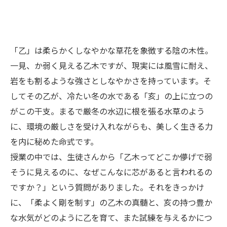
「乙」は柔らかくしなやかな草花を象徴する陰の木性。
一見、か弱く見える乙木ですが、現実には風雪に耐え、
岩をも割るような強さとしなやかさを持っています。そ
してその乙が、冷たい冬の水である「亥」の上に立つの
がこの干支。まるで厳冬の水辺に根を張る水草のよう
に、環境の厳しさを受け入れながらも、美しく生きる力
を内に秘めた命式です。
授業の中では、生徒さんから「乙木ってどこか儚げで弱
そうに見えるのに、なぜこんなに芯があると言われるの
ですか？」という質問がありました。それをきっかけ
に、「柔よく剛を制す」の乙木の真髄と、亥の持つ豊か
な水気がどのように乙を育て、また試練を与えるかにつ