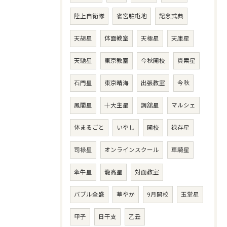
陸上自衛隊
雀宮駐屯地
記念式典
天胡星
体面教室
天極星
天庫星
天馳星
東京教室
今秋開校
貫索星
石門星
東京晴海
出張教室
今秋
鳳閣星
十大主星
調舘星
マルシェ
体まるごと
いやし
開校
禄存星
司禄星
オンラインスクール
車騎星
牽牛星
龍高星
対面教室
バブル全盛
華やか
9月開校
玉堂星
甲子
日干支
乙丑