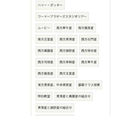
ハリー・ポッター
ワーナーブラザーズスタジオツアー
ムービー
南方牽牛星
南方龍高星
南方玉堂星
西方貫策星
西方石門星
西方鳳閣星
西方調舒星
西方禄存星
西方司禄星
西方車騎星
西方牽牛星
西方龍高星
西方玉堂星
東方貫索星、中央貫索星
基礎クラス授業
特別教室
貫策星と鳳閣星の組合せ
貫策星と調舒星の組合せ