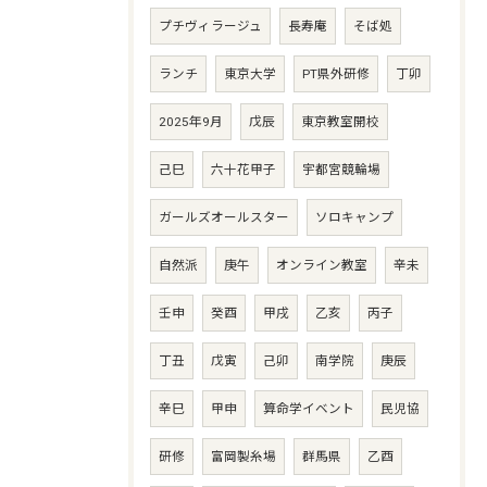
プチヴィラージュ
長寿庵
そば処
ランチ
東京大学
PT県外研修
丁卯
2025年9月
戊辰
東京教室開校
己巳
六十花甲子
宇都宮競輪場
ガールズオールスター
ソロキャンプ
自然派
庚午
オンライン教室
辛未
壬申
癸酉
甲戌
乙亥
丙子
丁丑
戊寅
己卯
南学院
庚辰
辛巳
甲申
算命学イベント
民児協
研修
富岡製糸場
群馬県
乙酉