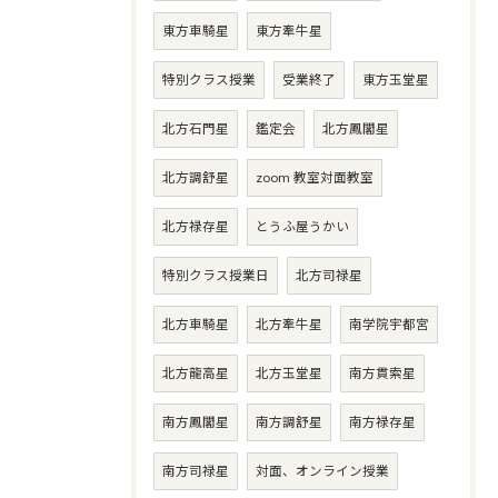
東方車騎星
東方牽牛星
特別クラス授業
受業終了
東方玉堂星
北方石門星
鑑定会
北方鳳閣星
北方調舒星
zoom 教室対面教室
北方禄存星
とうふ屋うかい
特別クラス授業日
北方司禄星
北方車騎星
北方牽牛星
南学院宇都宮
北方龍高星
北方玉堂星
南方貫索星
南方鳳閣星
南方調舒星
南方禄存星
南方司禄星
対面、オンライン授業