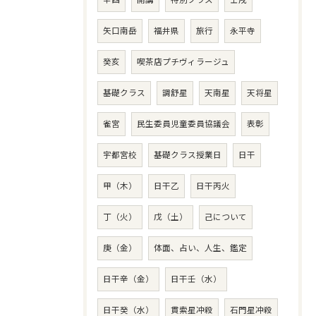
矢口南岳
福井県
旅行
永平寺
癸亥
喫茶店プチヴィラージュ
基礎クラス
調舒星
天南星
天将星
雀宮
民生委員児童委員協議会
表彰
宇都宮校
基礎クラス授業日
日干
甲（木）
日干乙
日干丙火
丁（火）
戊（土）
己について
庚（金）
体面、占い、人生、鑑定
日干辛（金）
日干壬（水）
日干癸（水）
貫索星冲殺
石門星冲殺