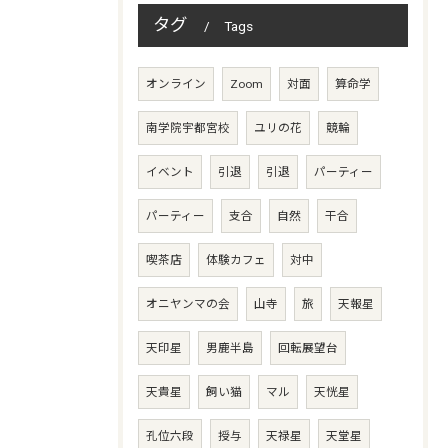
タグ
Tags
オンライン
Zoom
対面
算命学
南学院宇都宮校
ユリの花
競輪
イベント
引退
引退
パーティー
パーティー
支合
自然
干合
喫茶店
体験カフェ
対中
オニヤンマの会
山寺
旅
天報星
天印星
男鹿半島
回転展望台
天貴星
飼い猫
マル
天恍星
孔位六段
授与
天禄星
天堂星