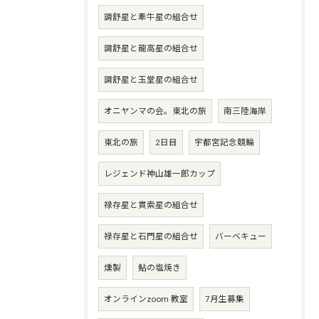
調舒星と牽牛星の組合せ
調舒星と龍高星の組合せ
調舒星と玉堂星の組合せ
オニヤンマの会。東北の旅
南三陸海岸
東北の旅
2日目
宇都宮記念競輪
レジェンド神山雄一郎カップ
禄存星と貫索星の組合せ
禄存星と石門星の組合せ
バーベキュー
燻製
鮎の塩焼き
オンラインzoom 教室
7月生募集