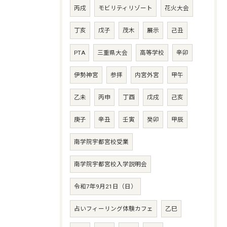
丙戌
モビリティリゾート
花火大会
丁亥
戊子
茂木
展示
己丑
PTA
三重県大会
高等学校
辛卯
伊勢神宮
参拝
内宮外宮
甲午
乙未
丙申
丁酉
戊戌
己亥
庚子
辛丑
壬寅
癸卯
甲辰
南学院宇都宮校受業
南学院宇都宮校入学説明会
令和7年9月21日（日）
占いフィーリング体験カフェ
乙巳