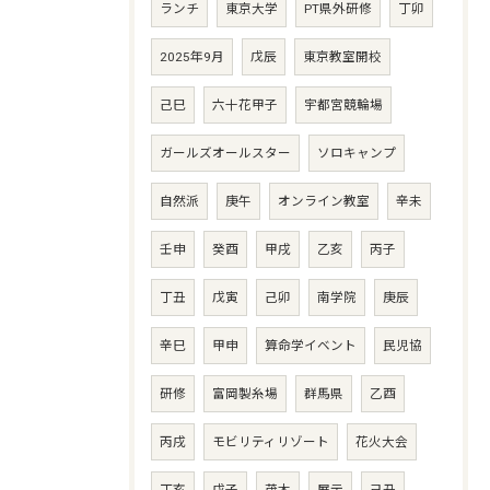
ランチ
東京大学
PT県外研修
丁卯
2025年9月
戊辰
東京教室開校
己巳
六十花甲子
宇都宮競輪場
ガールズオールスター
ソロキャンプ
自然派
庚午
オンライン教室
辛未
壬申
癸酉
甲戌
乙亥
丙子
丁丑
戊寅
己卯
南学院
庚辰
辛巳
甲申
算命学イベント
民児協
研修
富岡製糸場
群馬県
乙酉
丙戌
モビリティリゾート
花火大会