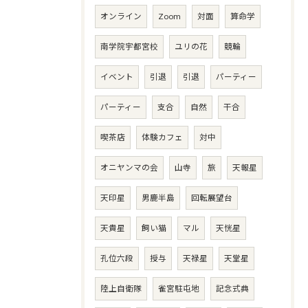
オンライン
Zoom
対面
算命学
南学院宇都宮校
ユリの花
競輪
イベント
引退
引退
パーティー
パーティー
支合
自然
干合
喫茶店
体験カフェ
対中
オニヤンマの会
山寺
旅
天報星
天印星
男鹿半島
回転展望台
天貴星
飼い猫
マル
天恍星
孔位六段
授与
天禄星
天堂星
陸上自衛隊
雀宮駐屯地
記念式典