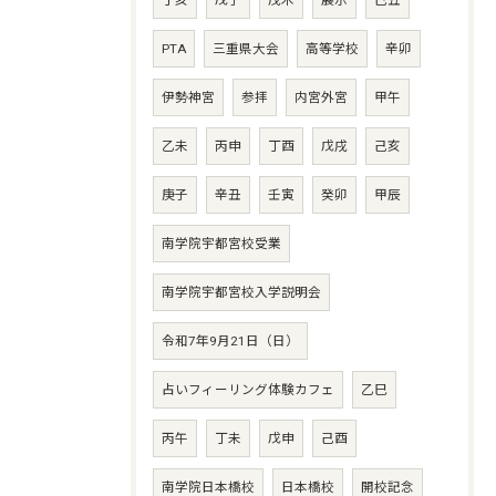
丁亥
戊子
茂木
展示
己丑
PTA
三重県大会
高等学校
辛卯
伊勢神宮
参拝
内宮外宮
甲午
乙未
丙申
丁酉
戊戌
己亥
庚子
辛丑
壬寅
癸卯
甲辰
南学院宇都宮校受業
南学院宇都宮校入学説明会
令和7年9月21日（日）
占いフィーリング体験カフェ
乙巳
丙午
丁未
戊申
己酉
南学院日本橋校
日本橋校
開校記念