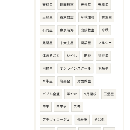
天胡星
体面教室
天極星
天庫星
天馳星
東京教室
今秋開校
貫索星
石門星
東京晴海
出張教室
今秋
鳳閣星
十大主星
調舘星
マルシェ
体まるごと
いやし
開校
禄存星
司禄星
オンラインスクール
車騎星
牽牛星
龍高星
対面教室
バブル全盛
華やか
9月開校
玉堂星
甲子
日干支
乙丑
プチヴィラージュ
長寿庵
そば処