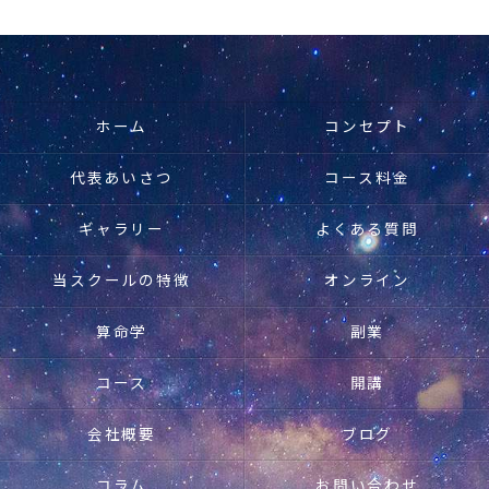
ホーム
コンセプト
代表あいさつ
コース料金
ギャラリー
よくある質問
当スクールの特徴
オンライン
算命学
副業
コース
開講
会社概要
ブログ
コラム
お問い合わせ