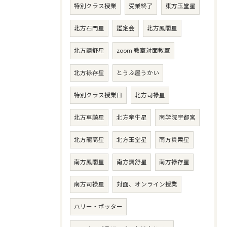
特別クラス授業
受業終了
東方玉堂星
北方石門星
鑑定会
北方鳳閣星
北方調舒星
zoom 教室対面教室
北方禄存星
とうふ屋うかい
特別クラス授業日
北方司禄星
北方車騎星
北方牽牛星
南学院宇都宮
北方龍高星
北方玉堂星
南方貫索星
南方鳳閣星
南方調舒星
南方禄存星
南方司禄星
対面、オンライン授業
ハリー・ポッター