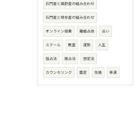
石門星と調舒星の組み合わせ
石門星と禄存星の組み合わせ
オンライン授業
離婚占技
占い
スクール
教室
運勢
人生
陰占法
陽占法
想定法
カウンセリング
鑑定
性格
幸運