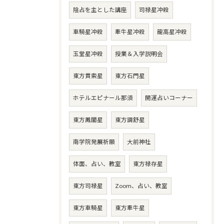
陰占を主とした講座
司禄星冲殺
車騎星冲殺
牽牛星冲殺
龍高星冲殺
玉堂星冲殺
授業＆入学説明会
東方貫索星
東方石門星
ホテルエピナール那須
開運占いコーナー
東方鳳閣星
東方調舒星
南学院発展祈願
大前神社
体面、占い、教室
東方禄存星
東方司禄星
Zoom、占い、教室
東方車騎星
東方牽牛星