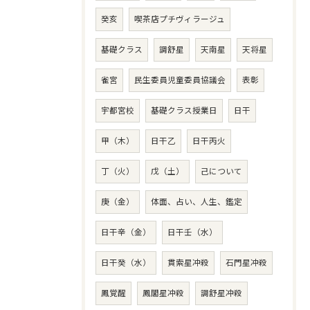
癸亥
喫茶店プチヴィラージュ
基礎クラス
調舒星
天南星
天将星
雀宮
民生委員児童委員協議会
表彰
宇都宮校
基礎クラス授業日
日干
甲（木）
日干乙
日干丙火
丁（火）
戊（土）
己について
庚（金）
体面、占い、人生、鑑定
日干辛（金）
日干壬（水）
日干癸（水）
貫索星冲殺
石門星冲殺
鳳覚醒
鳳閣星冲殺
調舒星冲殺