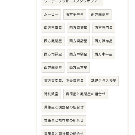
ワーナーブラザーズスタジオツアー
ムービー
南方牽牛星
南方龍高星
南方玉堂星
西方貫策星
西方石門星
西方鳳閣星
西方調舒星
西方禄存星
西方司禄星
西方車騎星
西方牽牛星
西方龍高星
西方玉堂星
東方貫索星、中央貫索星
基礎クラス授業
特別教室
貫策星と鳳閣星の組合せ
貫策星と調舒星の組合せ
貫策星と禄存星の組合せ
貫策星と司禄星の組合せ