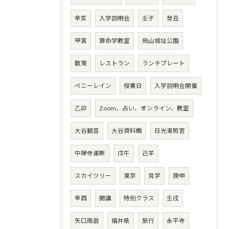
辛亥
入学説明会
壬子
癸丑
甲寅
算命学教室
飛山城址公園
散策
レストラン
ランチプレート
ペニーレイン
授業日
入学説明会開催
乙卯
Zoom、占い、オンライン、教室
大谷観音
大谷資料館
日光東照宮
中禅寺湖畔
戊午
己羊
スカイツリー
東京
見学
庚申
辛酉
開講
特別クラス
壬戌
矢口南岳
福井県
旅行
永平寺