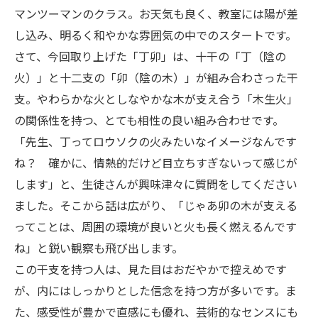
マンツーマンのクラス。お天気も良く、教室には陽が差
し込み、明るく和やかな雰囲気の中でのスタートです。
さて、今回取り上げた「丁卯」は、十干の「丁（陰の
火）」と十二支の「卯（陰の木）」が組み合わさった干
支。やわらかな火としなやかな木が支え合う「木生火」
の関係性を持つ、とても相性の良い組み合わせです。
「先生、丁ってロウソクの火みたいなイメージなんです
ね？ 確かに、情熱的だけど目立ちすぎないって感じが
します」と、生徒さんが興味津々に質問をしてください
ました。そこから話は広がり、「じゃあ卯の木が支える
ってことは、周囲の環境が良いと火も長く燃えるんです
ね」と鋭い観察も飛び出します。
この干支を持つ人は、見た目はおだやかで控えめです
が、内にはしっかりとした信念を持つ方が多いです。ま
た、感受性が豊かで直感にも優れ、芸術的なセンスにも