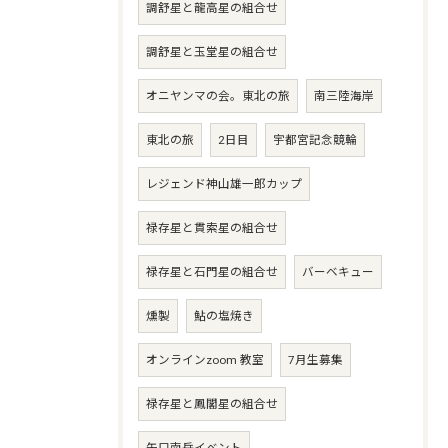
調舒星と龍高星の組合せ
調舒星と玉堂星の組合せ
オニヤンマの会。東北の旅
南三陸海岸
東北の旅
2日目
宇都宮記念競輪
レジェンド神山雄一郎カップ
禄存星と貫索星の組合せ
禄存星と石門星の組合せ
バーベキュー
燻製
鮎の塩焼き
オンラインzoom 教室
7月生募集
禄存星と鳳閣星の組合せ