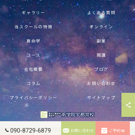
ギャラリー
よくある質問
当スクールの特徴
オンライン
算命学
副業
コース
開講
会社概要
ブログ
コラム
お問い合わせ
プライバシーポリシー
サイトマップ
090-8729-6879
お問い合わせ
ご予約
© 2026 © 2025 南学院宇都宮校. 無断転載禁止。 ALL RIGHTS RESERVED.