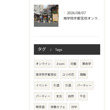
2026/08/07
南学院宇都宮校オンラインzoom 教室開講
タグ
Tags
オンライン
Zoom
対面
算命学
南学院宇都宮校
ユリの花
競輪
イベント
引退
引退
パーティー
パーティー
支合
自然
干合
喫茶店
体験カフェ
対中