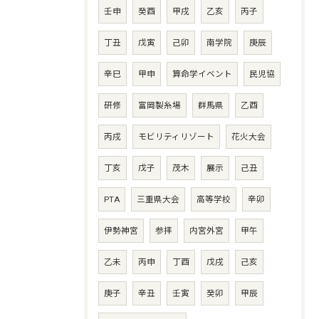
壬申
癸酉
甲戌
乙亥
丙子
丁丑
戊寅
己卯
南学院
庚辰
辛巳
甲申
算命学イベント
民児協
研修
富岡製糸場
群馬県
乙酉
丙戌
モビリティリゾート
花火大会
丁亥
戊子
茂木
展示
己丑
PTA
三重県大会
高等学校
辛卯
伊勢神宮
参拝
内宮外宮
甲午
乙未
丙申
丁酉
戊戌
己亥
庚子
辛丑
壬寅
癸卯
甲辰