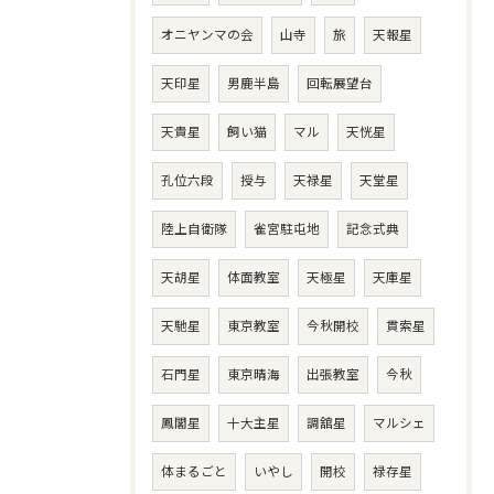
オニヤンマの会
山寺
旅
天報星
天印星
男鹿半島
回転展望台
天貴星
飼い猫
マル
天恍星
孔位六段
授与
天禄星
天堂星
陸上自衛隊
雀宮駐屯地
記念式典
天胡星
体面教室
天極星
天庫星
天馳星
東京教室
今秋開校
貫索星
石門星
東京晴海
出張教室
今秋
鳳閣星
十大主星
調舘星
マルシェ
体まるごと
いやし
開校
禄存星