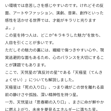
い環境では息苦しさを感じやすいのです。けれどその反
面、アートやファッション、演劇、音楽、創作といった
感性を活かせる世界では、才能がキラリと光ります
よ。」
この星を持つ人は、どこか“キラキラした魅力”を放ち、
人目を引くことが多いです。
ただしその魅力の裏には、繊細で傷つきやすい心や、現
実逃避的な面もあるため、心のバランスを大切にするこ
とが課題でもあります。
ここで、天恍星の“真反対の星”である「天極星（てんき
ょくせい）」についても解説しました。
天極星は「死の入り口」、つまり魂がこの世を離れる直
前の静けさや孤独、深い精神性を持つ星。
一方、天恍星は「思春期の入り口」、まさに命が鮮やか
に燃え上がり、未来を夢見るエネルギーに満ちた星。