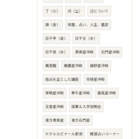
丁（火）
戊（土）
己について
庚（金）
体面、占い、人生、鑑定
日干辛（金）
日干壬（水）
日干癸（水）
貫索星冲殺
石門星冲殺
鳳覚醒
鳳閣星冲殺
調舒星冲殺
陰占を主とした講座
司禄星冲殺
車騎星冲殺
牽牛星冲殺
龍高星冲殺
玉堂星冲殺
授業＆入学説明会
東方貫索星
東方石門星
ホテルエピナール那須
開運占いコーナー