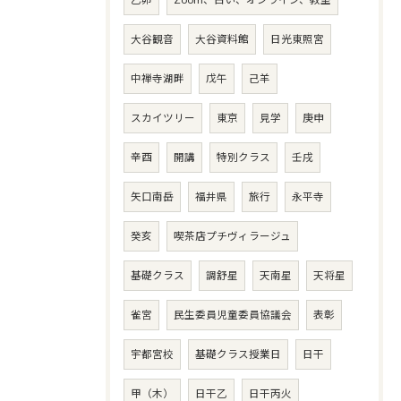
大谷観音
大谷資料館
日光東照宮
中禅寺湖畔
戊午
己羊
スカイツリー
東京
見学
庚申
辛酉
開講
特別クラス
壬戌
矢口南岳
福井県
旅行
永平寺
癸亥
喫茶店プチヴィラージュ
基礎クラス
調舒星
天南星
天将星
雀宮
民生委員児童委員協議会
表彰
宇都宮校
基礎クラス授業日
日干
甲（木）
日干乙
日干丙火