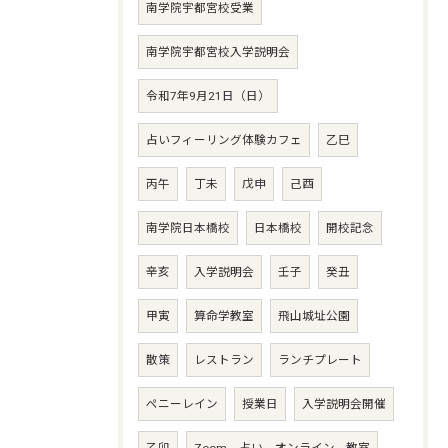
南学院宇都宮校受業
南学院宇都宮校入学説明会
令和7年9月21日（日）
占いフィーリング体験カフェ
乙巳
丙午
丁未
戊申
己酉
南学院日本橋校
日本橋校
開校記念
辛亥
入学説明会
壬子
癸丑
甲寅
算命学教室
飛山城址公園
散策
レストラン
ランチプレート
ペニーレイン
授業日
入学説明会開催
乙卯
Zoom、占い、オンライン、教室