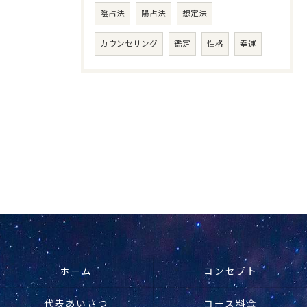
陰占法
陽占法
想定法
カウンセリング
鑑定
性格
幸運
ホーム
コンセプト
代表あいさつ
コース料金