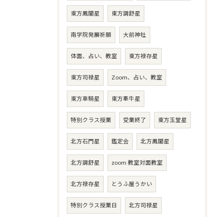
東方鳳閣星
東方調舒星
南学院発展祈願
大前神社
体面、占い、教室
東方禄存星
東方司禄星
Zoom、占い、教室
東方車騎星
東方牽牛星
特別クラス授業
受業終了
東方玉堂星
北方石門星
鑑定会
北方鳳閣星
北方調舒星
zoom 教室対面教室
北方禄存星
とうふ屋うかい
特別クラス授業日
北方司禄星