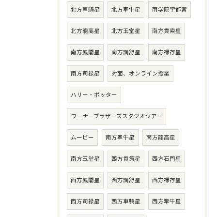
北方車騎星
北方牽牛星
南学院宇都宮
北方龍高星
北方玉堂星
南方貫索星
南方鳳閣星
南方調舒星
南方禄存星
南方司禄星
対面、オンライン授業
ハリー・ポッター
ワーナーブラザーズスタジオツアー
ムービー
南方牽牛星
南方龍高星
南方玉堂星
西方貫策星
西方石門星
西方鳳閣星
西方調舒星
西方禄存星
西方司禄星
西方車騎星
西方牽牛星