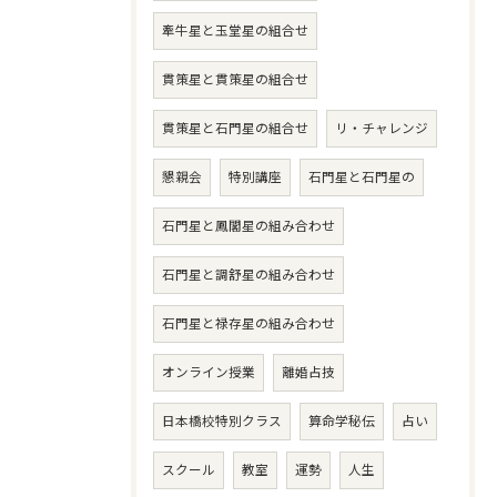
牽牛星と玉堂星の組合せ
貫策星と貫策星の組合せ
貫策星と石門星の組合せ
リ・チャレンジ
懇親会
特別講座
石門星と石門星の
石門星と鳳閣星の組み合わせ
石門星と調舒星の組み合わせ
石門星と禄存星の組み合わせ
オンライン授業
離婚占技
日本橋校特別クラス
算命学秘伝
占い
スクール
教室
運勢
人生