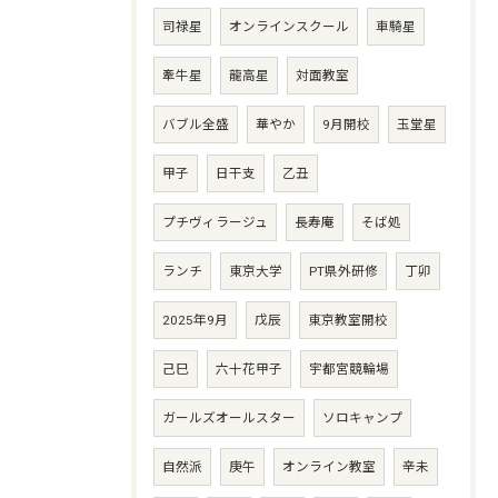
司禄星
オンラインスクール
車騎星
牽牛星
龍高星
対面教室
バブル全盛
華やか
9月開校
玉堂星
甲子
日干支
乙丑
プチヴィラージュ
長寿庵
そば処
ランチ
東京大学
PT県外研修
丁卯
2025年9月
戊辰
東京教室開校
己巳
六十花甲子
宇都宮競輪場
ガールズオールスター
ソロキャンプ
自然派
庚午
オンライン教室
辛未